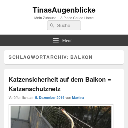
TinasAugenblicke
Mein Zuhause – A Place Called Home
Suchen
Suchen
nach:
Menü
SCHLAGWORTARCHIV:
BALKON
Katzensicherheit auf dem Balkon =
Katzenschutznetz
Veröffentlicht am
5. Dezember 2016
von
Martina