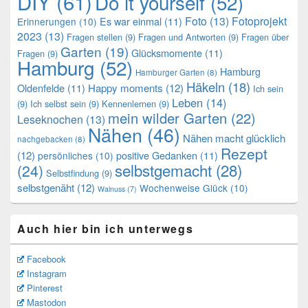
DIY
(61)
Do it yourself
(52)
Foto
(13)
Fotoprojekt
Es war einmal
(11)
Erinnerungen
(10)
2023
(13)
Fragen stellen
(9)
Fragen und Antworten
(9)
Fragen über
Garten
(19)
Glücksmomente
(11)
Fragen
(9)
Hamburg
(52)
Hamburg
Hamburger Garten
(8)
Häkeln
(18)
Oldenfelde
(11)
Happy moments
(12)
Ich sein
Leben
(14)
(9)
Ich selbst sein
(9)
Kennenlernen
(9)
mein wilder Garten
(22)
Leseknochen
(13)
Nähen
(46)
Nähen macht glücklich
nachgebacken
(8)
Rezept
(12)
positive Gedanken
(11)
persönliches
(10)
selbstgemacht
(28)
(24)
Selbstfindung
(9)
selbstgenäht
(12)
Wochenweise Glück
(10)
Walnuss
(7)
Auch hier bin ich unterwegs
Facebook
Instagram
Pinterest
Mastodon