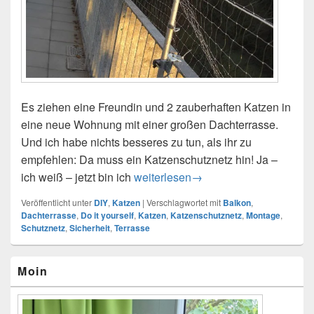
Es ziehen eine Freundin und 2 zauberhaften Katzen in
eine neue Wohnung mit einer großen Dachterrasse.
Und ich habe nichts besseres zu tun, als ihr zu
empfehlen: Da muss ein Katzenschutznetz hin! Ja –
ich weiß – jetzt bin ich
Katzensicherheit auf dem Balkon = 
weiterlesen
→
Veröffentlicht unter
DIY
,
Katzen
|
Verschlagwortet mit
Balkon
,
Dachterrasse
,
Do it yourself
,
Katzen
,
Katzenschutznetz
,
Montage
,
Schutznetz
,
Sicherheit
,
Terrasse
Primärer
Moin
Seitenleisten-
Widgetbereich