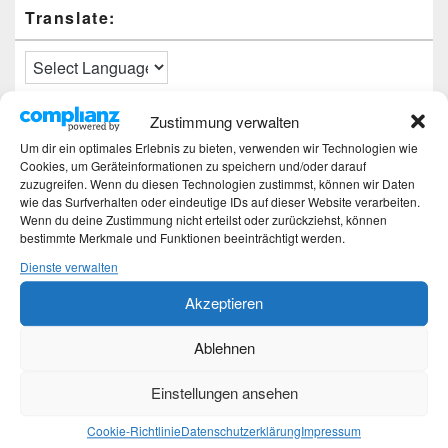
Translate:
Zustimmung verwalten
Neueste Beiträge
Um dir ein optimales Erlebnis zu bieten, verwenden wir Technologien wie
Cookies, um Geräteinformationen zu speichern und/oder darauf
Hochzeitstage und ihre Bedeutung
zuzugreifen. Wenn du diesen Technologien zustimmst, können wir Daten
Sturz – Nachtrag
wie das Surfverhalten oder eindeutige IDs auf dieser Website verarbeiten.
Sturz mit Folgen
Wenn du deine Zustimmung nicht erteilst oder zurückziehst, können
bestimmte Merkmale und Funktionen beeinträchtigt werden.
Gibt es was Neues?
Älter werden
Dienste verwalten
Akzeptieren
Kategorien
Ablehnen
Kategorien
Einstellungen ansehen
Top-Beiträge und Top-Seiten
Cookie-Richtlinie
Datenschutzerklärung
Impressum