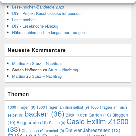
Leseknochen-Banderole 2023
DIY - Projekt Kuscheldecke ist beendet
Leseknochen
DIY - Leseknochen-Bezug
Nähmaschine endlich langsamer - es geht
Neueste Kommentare
Martina
zu
Sturz – Nachtrag
Stefan Hoffmann
zu
Sturz – Nachtrag
Martina
zu
Sturz – Nachtrag
Themen
1000 Fragen
(9)
1000 Fragen an dich selbst
(9)
1000 Fragen an mich
backen
(36)
Blick in den Garten
(10)
Bloggen
selbst
(9)
Casio Exilim Z1200
(10)
Blogparade
(10)
Blüten
(8)
(33)
Die vier Jahreszeiten
(13)
Challenge
(9)
crochet
(9)