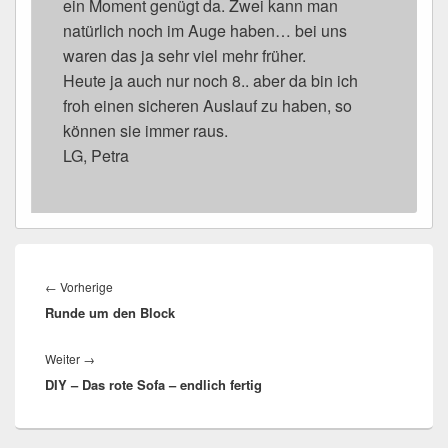
ein Moment genügt da. Zwei kann man
natürlich noch im Auge haben… bei uns
waren das ja sehr viel mehr früher.
Heute ja auch nur noch 8.. aber da bin ich
froh einen sicheren Auslauf zu haben, so
können sie immer raus.
LG, Petra
Beitragsnavigation
←
Vorherige
Vorheriger
Runde um den Block
Beitrag:
Weiter
→
Nächster
DIY – Das rote Sofa – endlich fertig
Beitrag: