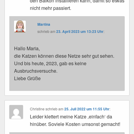
den Balkon installieren kann, damit so etwas
nicht mehr passiert.
Martina
schrieb
am
23. April 2023 um 13:23 Uhr
:
Hallo Maria,
die Katzen können diese Netze sehr gut sehen.
Und bis heute, 2023, gab es keine
Ausbruchsversuche.
Liebe Grüße
Christine
schrieb
am
25. Juli 2022 um 11:55 Uhr
:
Leider klettert meine Katze ‚einfach‘ da
hinüber. Soviele Kosten umsonst gemacht!