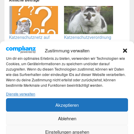
Ähnliche Beiträge
Katzenschutznetz auf
Katzenschutzverordnung
dem Balkon
in Hamburg
25. September 2016
7. Januar 2025
Zustimmung verwalten
In "Allgemeines"
In "Hamburg"
Um dir ein optimales Erlebnis zu bieten, verwenden wir Technologien wie
Cookies, um Geräteinformationen zu speichern und/oder darauf
zuzugreifen. Wenn du diesen Technologien zustimmst, können wir Daten
wie das Surfverhalten oder eindeutige IDs auf dieser Website verarbeiten.
Wenn du deine Zustimmung nicht erteilst oder zurückziehst, können
bestimmte Merkmale und Funktionen beeinträchtigt werden.
Alles für die Katz
Dienste verwalten
19. Juli 2015
Akzeptieren
In "Katzen"
Ablehnen
Dieser Eintrag wurde von
Martina
unter
DIY
,
Katzen
veröffentlicht und
mit
Balkon
,
Dachterrasse
,
Do it yourself
,
Katzen
,
Katzenschutznetz
,
Einstellungen ansehen
Montage
,
Schutznetz
,
Sicherheit
,
Terrasse
verschlagwortet. Setze ein