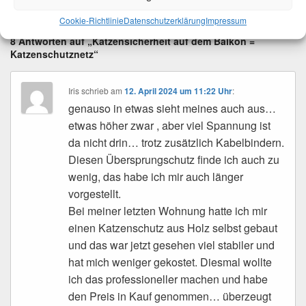
Lesezeichen für den
Permalink
.
Cookie-Richtlinie
Datenschutzerklärung
Impressum
8 Antworten auf „Katzensicherheit auf dem Balkon =
Katzenschutznetz“
Iris
schrieb
am
12. April 2024 um 11:22 Uhr
:
genauso in etwas sieht meines auch aus…
etwas höher zwar , aber viel Spannung ist
da nicht drin… trotz zusätzlich Kabelbindern.
Diesen Übersprungschutz finde ich auch zu
wenig, das habe ich mir auch länger
vorgestellt.
Bei meiner letzten Wohnung hatte ich mir
einen Katzenschutz aus Holz selbst gebaut
und das war jetzt gesehen viel stabiler und
hat mich weniger gekostet. Diesmal wollte
ich das professioneller machen und habe
den Preis in Kauf genommen… überzeugt