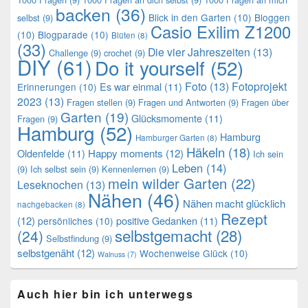
backen
(36)
Blick in den Garten
(10)
Bloggen
selbst
(9)
Casio Exilim Z1200
(10)
Blogparade
(10)
Blüten
(8)
(33)
Die vier Jahreszeiten
(13)
Challenge
(9)
crochet
(9)
DIY
(61)
Do it yourself
(52)
Foto
(13)
Fotoprojekt
Es war einmal
(11)
Erinnerungen
(10)
2023
(13)
Fragen stellen
(9)
Fragen und Antworten
(9)
Fragen über
Garten
(19)
Glücksmomente
(11)
Fragen
(9)
Hamburg
(52)
Hamburg
Hamburger Garten
(8)
Häkeln
(18)
Oldenfelde
(11)
Happy moments
(12)
Ich sein
Leben
(14)
(9)
Ich selbst sein
(9)
Kennenlernen
(9)
mein wilder Garten
(22)
Leseknochen
(13)
Nähen
(46)
Nähen macht glücklich
nachgebacken
(8)
Rezept
(12)
positive Gedanken
(11)
persönliches
(10)
selbstgemacht
(28)
(24)
Selbstfindung
(9)
selbstgenäht
(12)
Wochenweise Glück
(10)
Walnuss
(7)
Auch hier bin ich unterwegs