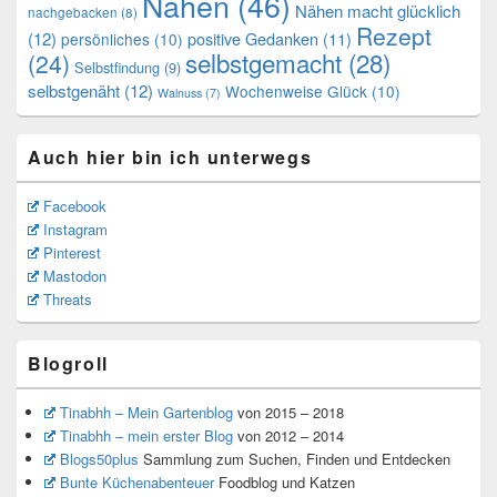
Nähen
(46)
Nähen macht glücklich
nachgebacken
(8)
Rezept
(12)
positive Gedanken
(11)
persönliches
(10)
selbstgemacht
(28)
(24)
Selbstfindung
(9)
selbstgenäht
(12)
Wochenweise Glück
(10)
Walnuss
(7)
Auch hier bin ich unterwegs
Facebook
Instagram
Pinterest
Mastodon
Threats
Blogroll
Tinabhh – Mein Gartenblog
von 2015 – 2018
Tinabhh – mein erster Blog
von 2012 – 2014
Blogs50plus
Sammlung zum Suchen, Finden und Entdecken
Bunte Küchenabenteuer
Foodblog und Katzen