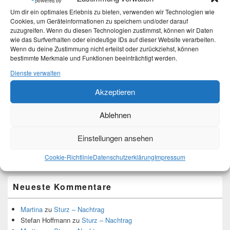
Älter werden
Um dir ein optimales Erlebnis zu bieten, verwenden wir Technologien wie
Cookies, um Geräteinformationen zu speichern und/oder darauf
zuzugreifen. Wenn du diesen Technologien zustimmst, können wir Daten
Kategorien
wie das Surfverhalten oder eindeutige IDs auf dieser Website verarbeiten.
Wenn du deine Zustimmung nicht erteilst oder zurückziehst, können
Kategorien
bestimmte Merkmale und Funktionen beeinträchtigt werden.
Dienste verwalten
Top-Beiträge und Top-Seiten
Akzeptieren
Leseknochen-Banderole 2023
Ablehnen
DIY - Projekt Kuscheldecke ist beendet
Leseknochen
Einstellungen ansehen
DIY - Leseknochen-Bezug
Nähmaschine endlich langsamer - es geht
Cookie-Richtlinie
Datenschutzerklärung
Impressum
Neueste Kommentare
Martina
zu
Sturz – Nachtrag
Stefan Hoffmann
zu
Sturz – Nachtrag