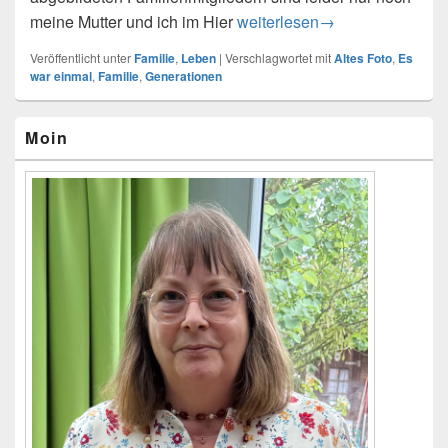
meine Mutter und ich im Hier
Es war einmal – 4 Generatio
weiterlesen
→
Veröffentlicht unter
Familie
,
Leben
|
Verschlagwortet mit
Altes Foto
,
Es
war einmal
,
Familie
,
Generationen
Primärer
Moin
Seitenleisten-
Widgetbereich