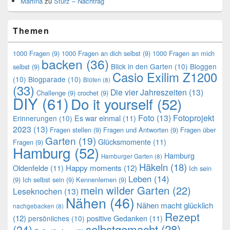
Martina
zu
Sturz – Nachtrag
Themen
1000 Fragen
(9)
1000 Fragen an dich selbst
(9)
1000 Fragen an mich
backen
(36)
Blick in den Garten
(10)
Bloggen
selbst
(9)
Casio Exilim Z1200
(10)
Blogparade
(10)
Blüten
(8)
(33)
Die vier Jahreszeiten
(13)
Challenge
(9)
crochet
(9)
DIY
(61)
Do it yourself
(52)
Foto
(13)
Fotoprojekt
Es war einmal
(11)
Erinnerungen
(10)
2023
(13)
Fragen stellen
(9)
Fragen und Antworten
(9)
Fragen über
Garten
(19)
Glücksmomente
(11)
Fragen
(9)
Hamburg
(52)
Hamburg
Hamburger Garten
(8)
Häkeln
(18)
Oldenfelde
(11)
Happy moments
(12)
Ich sein
Leben
(14)
(9)
Ich selbst sein
(9)
Kennenlernen
(9)
mein wilder Garten
(22)
Leseknochen
(13)
Nähen
(46)
Nähen macht glücklich
nachgebacken
(8)
Rezept
(12)
positive Gedanken
(11)
persönliches
(10)
selbstgemacht
(28)
(24)