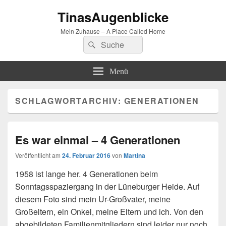
TinasAugenblicke
Mein Zuhause – A Place Called Home
Suchen
Suchen
nach:
Menü
SCHLAGWORTARCHIV:
GENERATIONEN
Es war einmal – 4 Generationen
Veröffentlicht am
24. Februar 2016
von
Martina
1958 ist lange her. 4 Generationen beim
Sonntagsspaziergang in der Lüneburger Heide. Auf
diesem Foto sind mein Ur-Großvater, meine
Großeltern, ein Onkel, meine Eltern und ich. Von den
abgebildeten Familienmitgliedern sind leider nur noch