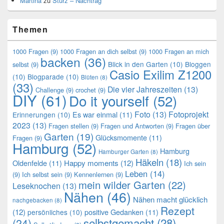
Martina
zu
Sturz – Nachtrag
Themen
1000 Fragen
(9)
1000 Fragen an dich selbst
(9)
1000 Fragen an mich
backen
(36)
Blick in den Garten
(10)
Bloggen
selbst
(9)
Casio Exilim Z1200
(10)
Blogparade
(10)
Blüten
(8)
(33)
Die vier Jahreszeiten
(13)
Challenge
(9)
crochet
(9)
DIY
(61)
Do it yourself
(52)
Foto
(13)
Fotoprojekt
Es war einmal
(11)
Erinnerungen
(10)
2023
(13)
Fragen stellen
(9)
Fragen und Antworten
(9)
Fragen über
Garten
(19)
Glücksmomente
(11)
Fragen
(9)
Hamburg
(52)
Hamburg
Hamburger Garten
(8)
Häkeln
(18)
Oldenfelde
(11)
Happy moments
(12)
Ich sein
Leben
(14)
(9)
Ich selbst sein
(9)
Kennenlernen
(9)
mein wilder Garten
(22)
Leseknochen
(13)
Nähen
(46)
Nähen macht glücklich
nachgebacken
(8)
Rezept
(12)
positive Gedanken
(11)
persönliches
(10)
selbstgemacht
(28)
(24)