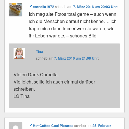
cornelia1972
schrieb
am
7. März 2016 um 20:03 Uhr
:
Ich mag alte Fotos total gerne – auch wenn
ich die Menschen darauf nicht kenne…. ich
frage mich dann immer wer sie waren, wie
ihr Leben war etc. – schönes Bild
Tina
schrieb
am
7. März 2016 um 21:08 Uhr
:
Vielen Dank Cornelia.
Vielleicht sollte ich auch einmal darüber
schreiben.
LG Tina
Hot Coffee Cool Pictures
schrieb
am
25. Februar