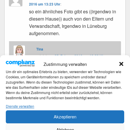
2016 um 13:23 Uhr
:
so ein ähnliches Foto gibt es ((irgendwo in
diesem Hause)) auch von den Eltern und
Verwandschaft, Irgendwo in Lüneburg
aufgenommen.
Tina
schrieb
am
25. Februar 2016 um 16:33 Uhr
:
Zustimmung verwalten
Um dir ein optimales Erlebnis zu bieten, verwenden wir Technologien wie
Dies war in Nindorf, in der Nähe des heutigen
Cookies, um Geräteinformationen zu speichern und/oder darauf
Wildparks.
zuzugreifen. Wenn du diesen Technologien zustimmst, können wir Daten
wie das Surfverhalten oder eindeutige IDs auf dieser Website verarbeiten.
Wenn du deine Zustimmung nicht erteilst oder zurückziehst, können
bestimmte Merkmale und Funktionen beeinträchtigt werden.
Dienste verwalten
Beitragsnavigation
←
Vorherige
Vorheriger
Akzeptieren
DIY – bequeme weite Hose – nähen
Beitrag:
Ablehnen