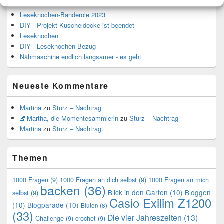
Leseknochen-Banderole 2023
DIY - Projekt Kuscheldecke ist beendet
Leseknochen
DIY - Leseknochen-Bezug
Nähmaschine endlich langsamer - es geht
Neueste Kommentare
Martina
zu
Sturz – Nachtrag
Martha, die Momentesammlerin
zu
Sturz – Nachtrag
Martina
zu
Sturz – Nachtrag
Themen
1000 Fragen
(9)
1000 Fragen an dich selbst
(9)
1000 Fragen an mich
backen
(36)
Blick in den Garten
(10)
Bloggen
selbst
(9)
Casio Exilim Z1200
(10)
Blogparade
(10)
Blüten
(8)
(33)
Die vier Jahreszeiten
(13)
Challenge
(9)
crochet
(9)