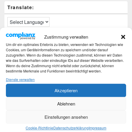
Translate:
Zustimmung verwalten
Neueste Beiträge
Um dir ein optimales Erlebnis zu bieten, verwenden wir Technologien wie
Cookies, um Geräteinformationen zu speichern und/oder darauf
Hochzeitstage und ihre Bedeutung
zuzugreifen. Wenn du diesen Technologien zustimmst, können wir Daten
Sturz – Nachtrag
wie das Surfverhalten oder eindeutige IDs auf dieser Website verarbeiten.
Wenn du deine Zustimmung nicht erteilst oder zurückziehst, können
Sturz mit Folgen
bestimmte Merkmale und Funktionen beeinträchtigt werden.
Gibt es was Neues?
Älter werden
Dienste verwalten
Akzeptieren
Kategorien
Ablehnen
Kategorien
Einstellungen ansehen
Top-Beiträge und Top-Seiten
Cookie-Richtlinie
Datenschutzerklärung
Impressum