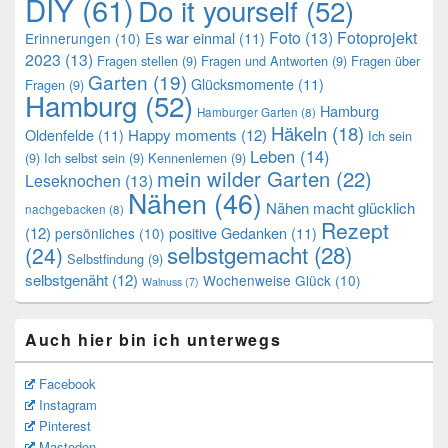
DIY
(61)
Do it yourself
(52)
Foto
(13)
Fotoprojekt
Es war einmal
(11)
Erinnerungen
(10)
2023
(13)
Fragen stellen
(9)
Fragen und Antworten
(9)
Fragen über
Garten
(19)
Glücksmomente
(11)
Fragen
(9)
Hamburg
(52)
Hamburg
Hamburger Garten
(8)
Häkeln
(18)
Oldenfelde
(11)
Happy moments
(12)
Ich sein
Leben
(14)
(9)
Ich selbst sein
(9)
Kennenlernen
(9)
mein wilder Garten
(22)
Leseknochen
(13)
Nähen
(46)
Nähen macht glücklich
nachgebacken
(8)
Rezept
(12)
positive Gedanken
(11)
persönliches
(10)
selbstgemacht
(28)
(24)
Selbstfindung
(9)
selbstgenäht
(12)
Wochenweise Glück
(10)
Walnuss
(7)
Auch hier bin ich unterwegs
Facebook
Instagram
Pinterest
Mastodon