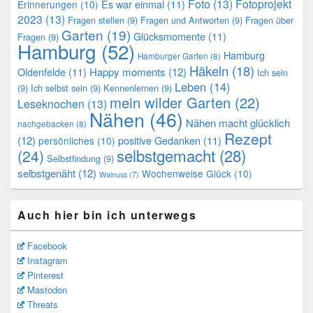
Foto
(13)
Fotoprojekt
Es war einmal
(11)
Erinnerungen
(10)
2023
(13)
Fragen stellen
(9)
Fragen und Antworten
(9)
Fragen über
Garten
(19)
Glücksmomente
(11)
Fragen
(9)
Hamburg
(52)
Hamburg
Hamburger Garten
(8)
Häkeln
(18)
Oldenfelde
(11)
Happy moments
(12)
Ich sein
Leben
(14)
(9)
Ich selbst sein
(9)
Kennenlernen
(9)
mein wilder Garten
(22)
Leseknochen
(13)
Nähen
(46)
Nähen macht glücklich
nachgebacken
(8)
Rezept
(12)
positive Gedanken
(11)
persönliches
(10)
selbstgemacht
(28)
(24)
Selbstfindung
(9)
selbstgenäht
(12)
Wochenweise Glück
(10)
Walnuss
(7)
Auch hier bin ich unterwegs
Facebook
Instagram
Pinterest
Mastodon
Threats