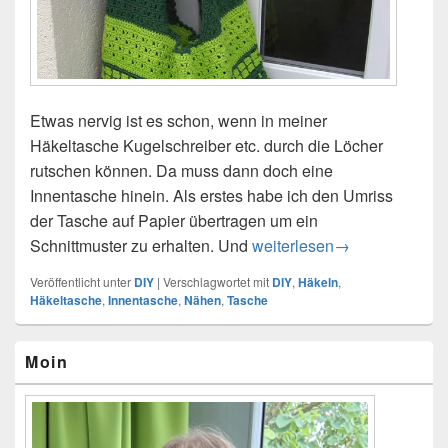
Etwas nervig ist es schon, wenn in meiner
Häkeltasche Kugelschreiber etc. durch die Löcher
rutschen können. Da muss dann doch eine
Innentasche hinein. Als erstes habe ich den Umriss
der Tasche auf Papier übertragen um ein
Schnittmuster zu erhalten. Und
Innenfutter für Häkeltasche
weiterlesen
→
Veröffentlicht unter
DIY
|
Verschlagwortet mit
DIY
,
Häkeln
,
Häkeltasche
,
Innentasche
,
Nähen
,
Tasche
Primärer
Moin
Seitenleisten-
Widgetbereich