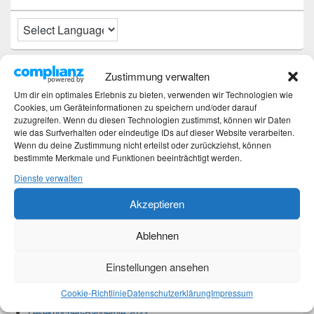
Neueste Beiträge
Zustimmung verwalten
Um dir ein optimales Erlebnis zu bieten, verwenden wir Technologien wie
Hochzeitstage und ihre Bedeutung
Cookies, um Geräteinformationen zu speichern und/oder darauf
zuzugreifen. Wenn du diesen Technologien zustimmst, können wir Daten
Sturz – Nachtrag
wie das Surfverhalten oder eindeutige IDs auf dieser Website verarbeiten.
Sturz mit Folgen
Wenn du deine Zustimmung nicht erteilst oder zurückziehst, können
Gibt es was Neues?
bestimmte Merkmale und Funktionen beeinträchtigt werden.
Älter werden
Dienste verwalten
Akzeptieren
Kategorien
Ablehnen
Kategorien
Einstellungen ansehen
Top-Beiträge und Top-Seiten
Cookie-Richtlinie
Datenschutzerklärung
Impressum
Leseknochen-Banderole 2023