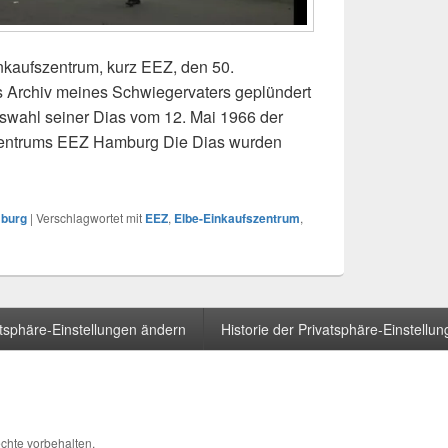
inkaufszentrum, kurz EEZ, den 50.
s Archiv meines Schwiegervaters geplündert
swahl seiner Dias vom 12. Mai 1966 der
zentrums EEZ Hamburg Die Dias wurden
lbe-Einkaufszentrum EEZ
burg
|
Verschlagwortet mit
EEZ
,
Elbe-Einkaufszentrum
,
atsphäre-Einstellungen ändern
Historie der Privatsphäre-Einstellu
echte vorbehalten.