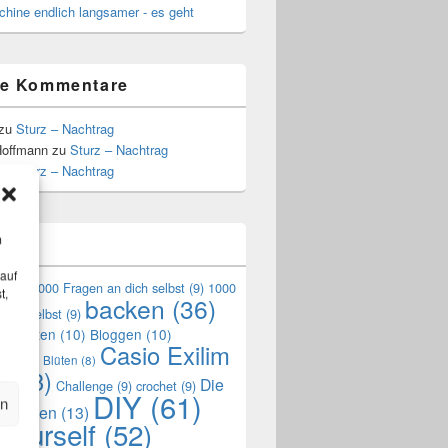
hine endlich langsamer - es geht
te Kommentare
zu
Sturz – Nachtrag
Hoffmann
zu
Sturz – Nachtrag
zu
Sturz – Nachtrag
m
n
 auf
en
(9)
1000 Fragen an dich selbst
(9)
1000
t,
backen
(36)
mich selbst
(9)
en Garten
(10)
Bloggen
(10)
Casio Exilim
de
(10)
Blüten
(8)
0
(33)
Die
Challenge
(9)
crochet
(9)
DIY
(61)
en
reszeiten
(13)
 yourself
(52)