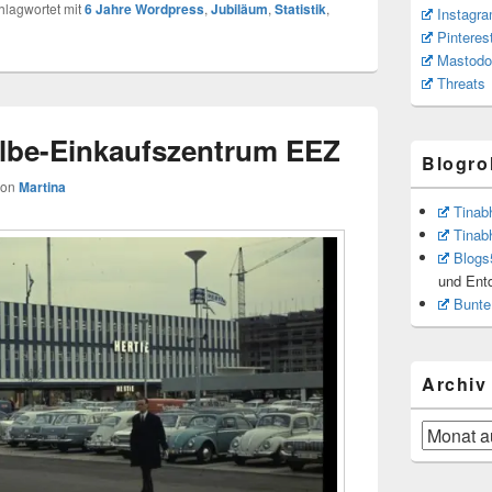
hlagwortet mit
6 Jahre Wordpress
,
Jubiläum
,
Statistik
,
Instagr
Pinteres
Mastodo
Threats
Elbe-Einkaufszentrum EEZ
Blogrol
von
Martina
Tinab
Tinab
Blogs
und Ent
Bunte
Archiv
Archiv