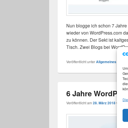
Nun blogge ich schon 7 Jahre m
wieder von WordPress.com dara
zu können. Der Sekt ist kaltg
Tisch. Zwei Blogs bei WordP
Veröffentlicht unter
Allgemeines
|
Versc
Um 
Ger
Tec
die
kön
6 Jahre WordPres
Die
Veröffentlicht am
28. März 2018
von
Ma