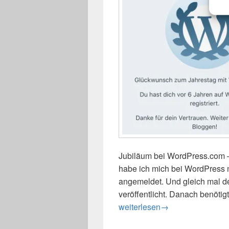
Jubiläum bei WordPress.com –
habe ich mich bei WordPress 
angemeldet. Und gleich mal den
veröffentlicht. Danach benöti
6 Jahre WordPress – Jubiläu
weiterlesen
→