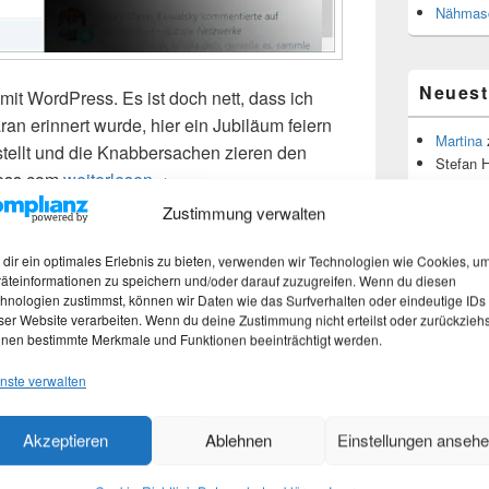
Nähmasc
Neues
it WordPress. Es ist doch nett, dass ich
n erinnert wurde, hier ein Jubiläum feiern
Martina
estellt und die Knabbersachen zieren den
Stefan 
ress.com
7 Jahre WordPress
weiterlesen
→
Martina
Zustimmung verwalten
hlagwortet mit
7 Jahre
,
Blogjubiläum
,
Jubiläum
,
Statistik
dir ein optimales Erlebnis zu bieten, verwenden wir Technologien wie Cookies, u
Theme
äteinformationen zu speichern und/oder darauf zuzugreifen. Wenn du diesen
hnologien zustimmst, können wir Daten wie das Surfverhalten oder eindeutige IDs
1000 Frag
ser Website verarbeiten. Wenn du deine Zustimmung nicht erteilst oder zurückziehs
nen bestimmte Merkmale und Funktionen beeinträchtigt werden.
Fragen an 
s – Jubiläum
Blick in d
nste verwalten
Blogpara
rtina
Z120
Akzeptieren
Ablehnen
Einstellungen anseh
vier Jah
Do it