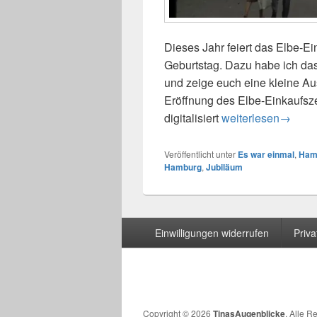
Dieses Jahr feiert das Elbe-E
Geburtstag. Dazu habe ich da
und zeige euch eine kleine Au
Eröffnung des Elbe-Einkaufs
digitalisiert
Es war einmal – E
weiterlesen
→
Veröffentlicht unter
Es war einmal
,
Ham
Hamburg
,
Jubiläum
Seitenfuß-
Einwilligungen widerrufen
Priv
Menü
Copyright © 2026
TinasAugenblicke
. Alle R