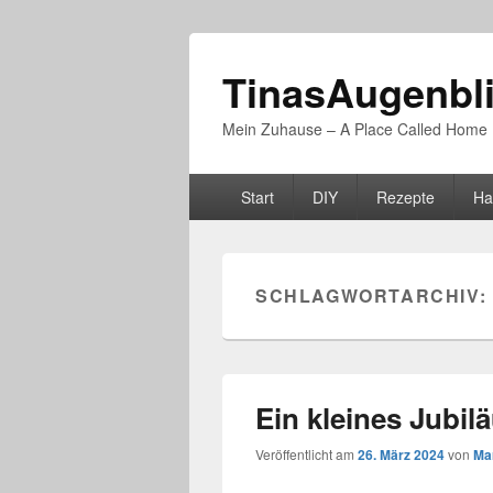
TinasAugenbl
Mein Zuhause – A Place Called Home
Primäres
Start
DIY
Rezepte
Ha
Menü
SCHLAGWORTARCHIV:
Ein kleines Jubil
Veröffentlicht am
26. März 2024
von
Ma