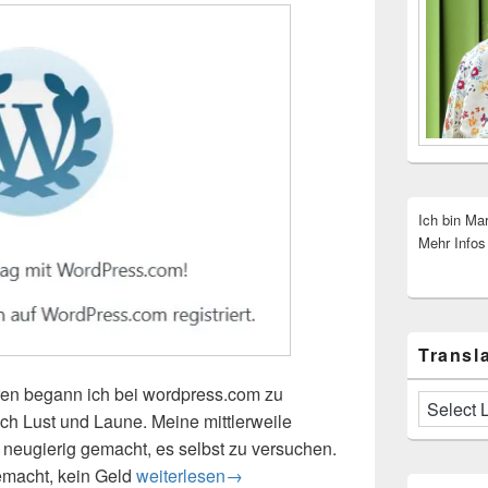
Ich bin Ma
Mehr Infos
Transla
ren begann ich bei wordpress.com zu
h Lust und Laune. Meine mittlerweile
 neugierig gemacht, es selbst zu versuchen.
emacht, kein Geld
Ein kleines Jubiläum
weiterlesen
→