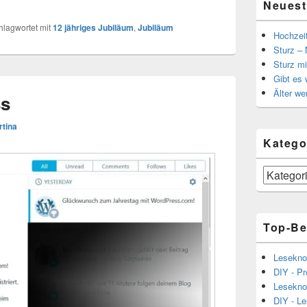
Neuest
hlagwortet mit
12 jähriges Jubiläum
,
Jubiläum
Hochzei
Sturz – 
Sturz mi
Gibt es
Älter we
ss
rtina
Katego
Kategorien
Top-Be
Lesekno
DIY - Pr
Lesekno
DIY - L