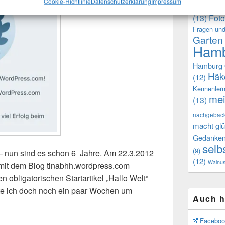
Cookie-Richtlinie
Datenschutzerklärung
Impressum
Erinneru
(13)
Foto
Fragen und
Garten
Hamb
Hamburg 
Häk
(12)
Kennenler
mei
(13)
nachgebac
macht glü
Gedanke
selb
(9)
 nun sind es schon 6 Jahre. Am 22.3.2012
(12)
Walnu
mit dem Blog tinabhh.wordpress.com
 obligatorischen Startartikel „Hallo Welt“
gte ich doch noch ein paar Wochen um
Auch h
m
Faceboo