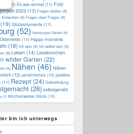
Foto
Es war einmal
(11)
ngen
(10)
projekt 2023
(13)
Fragen stellen
(9)
 Antworten
(9)
Fragen über Fragen
(9)
(19)
Glücksmomente
(11)
urg
(52)
Hamburger Garten
(8)
Oldenfelde
(11)
Happy moments
eln
(18)
Ich sein
(9)
Ich selbst sein
(9)
Leben
(14)
Leseknochen
nen
(9)
n wilder Garten
(22)
Nähen
(46)
Nähen
ken
(8)
cklich
(12)
positive
persönliches
(10)
Rezept
(24)
n
(11)
Selbstfindung
stgemacht
(28)
selbstgenäht
Wochenweise Glück
(10)
ss
(7)
ier bin ich unterwegs
k