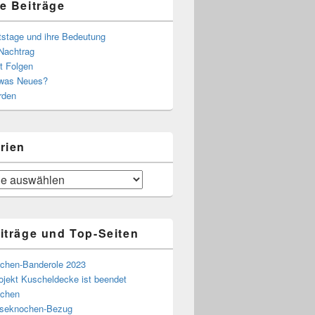
e Beiträge
tstage und ihre Bedeutung
Nachtrag
t Folgen
 was Neues?
rden
rien
iträge und Top-Seiten
chen-Banderole 2023
ojekt Kuscheldecke ist beendet
chen
eseknochen-Bezug