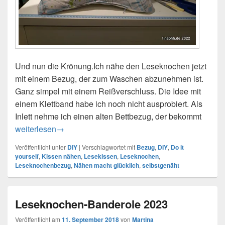
Und nun die Krönung.Ich nähe den Leseknochen jetzt
mit einem Bezug, der zum Waschen abzunehmen ist.
Ganz simpel mit einem Reißverschluss. Die Idee mit
einem Klettband habe ich noch nicht ausprobiert. Als
Inlett nehme ich einen alten Bettbezug, der bekommt
DIY – Leseknochen-Bezug
weiterlesen
→
Veröffentlicht unter
DIY
|
Verschlagwortet mit
Bezug
,
DIY
,
Do it
yourself
,
Kissen nähen
,
Lesekissen
,
Leseknochen
,
Leseknochenbezug
,
Nähen macht glücklich
,
selbstgenäht
Leseknochen-Banderole 2023
Veröffentlicht am
11. September 2018
von
Martina