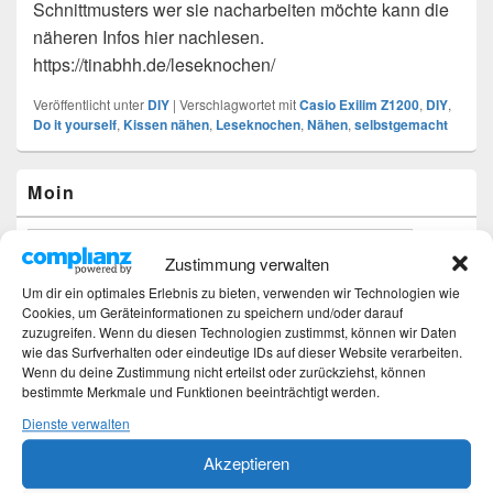
Schnittmusters wer sie nacharbeiten möchte kann die
näheren Infos hier nachlesen.
https://tinabhh.de/leseknochen/
Veröffentlicht unter
DIY
|
Verschlagwortet mit
Casio Exilim Z1200
,
DIY
,
Do it yourself
,
Kissen nähen
,
Leseknochen
,
Nähen
,
selbstgemacht
Primärer
Moin
Seitenleisten-
Widgetbereich
Zustimmung verwalten
Um dir ein optimales Erlebnis zu bieten, verwenden wir Technologien wie
Cookies, um Geräteinformationen zu speichern und/oder darauf
zuzugreifen. Wenn du diesen Technologien zustimmst, können wir Daten
wie das Surfverhalten oder eindeutige IDs auf dieser Website verarbeiten.
Wenn du deine Zustimmung nicht erteilst oder zurückziehst, können
bestimmte Merkmale und Funktionen beeinträchtigt werden.
Dienste verwalten
Akzeptieren