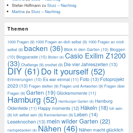
Stefan Hoffmann
zu
Sturz – Nachtrag
Martina
zu
Sturz – Nachtrag
Themen
1000 Fragen
(9)
1000 Fragen an dich selbst
(9)
1000 Fragen an mich
backen
(36)
Blick in den Garten
(10)
Bloggen
selbst
(9)
Casio Exilim Z1200
(10)
Blogparade
(10)
Blüten
(8)
(33)
Die vier Jahreszeiten
(13)
Challenge
(9)
crochet
(9)
DIY
(61)
Do it yourself
(52)
Foto
(13)
Fotoprojekt
Es war einmal
(11)
Erinnerungen
(10)
2023
(13)
Fragen stellen
(9)
Fragen und Antworten
(9)
Fragen über
Garten
(19)
Glücksmomente
(11)
Fragen
(9)
Hamburg
(52)
Hamburg
Hamburger Garten
(8)
Häkeln
(18)
Oldenfelde
(11)
Happy moments
(12)
Ich sein
Leben
(14)
(9)
Ich selbst sein
(9)
Kennenlernen
(9)
mein wilder Garten
(22)
Leseknochen
(13)
Nähen
(46)
Nähen macht glücklich
nachgebacken
(8)