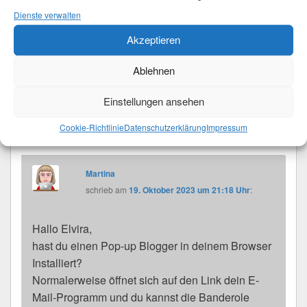
Dienste verwalten
17:17 Uhr
:
Liebe Martina,
Akzeptieren
deine Banderolen sind wirklich zauberhaft.
Kann aber nichts öffnen ,
Ablehnen
wenn ich auf Text „E–Mail Anfrage hier“
tippe.
Einstellungen ansehen
Leider muß ich wohl jetzt darauf verzichten.
Cookie-Richtlinie
Datenschutzerklärung
Impressum
Lieben Gruß aus Flensburg, Elvira
Martina
schrieb
am
19. Oktober 2023 um 21:18 Uhr
:
Hallo Elvira,
hast du einen Pop-up Blogger in deinem Browser
Installiert?
Normalerweise öffnet sich auf den Link dein E-
Mail-Programm und du kannst die Banderole