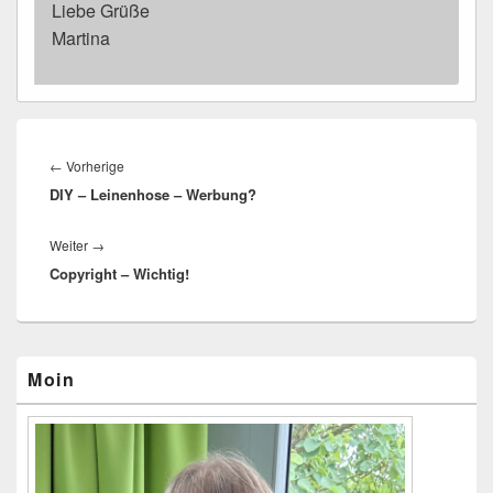
Liebe Grüße
Martina
Beitragsnavigation
←
Vorherige
Vorheriger
DIY – Leinenhose – Werbung?
Beitrag:
Weiter
→
Nächster
Copyright – Wichtig!
Beitrag:
Primärer
Moin
Seitenleisten-
Widgetbereich