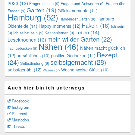
2023
(13)
Fragen stellen
(9)
Fragen und Antworten
(9)
Fragen über
Garten
(19)
Glücksmomente
(11)
Fragen
(9)
Hamburg
(52)
Hamburg
Hamburger Garten
(8)
Häkeln
(18)
Oldenfelde
(11)
Happy moments
(12)
Ich sein
Leben
(14)
(9)
Ich selbst sein
(9)
Kennenlernen
(9)
mein wilder Garten
(22)
Leseknochen
(13)
Nähen
(46)
Nähen macht glücklich
nachgebacken
(8)
Rezept
(12)
positive Gedanken
(11)
persönliches
(10)
selbstgemacht
(28)
(24)
Selbstfindung
(9)
selbstgenäht
(12)
Wochenweise Glück
(10)
Walnuss
(7)
Auch hier bin ich unterwegs
Facebook
Instagram
Pinterest
Mastodon
Threats