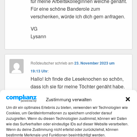
für meine Arbeitskolleginnen welche genäht.
Für eine schöne Banderole zum
verschenken, würde ich dich gern anfragen.
VG
Lysann
Roßdeutscher
schrieb
am
23. November 2023 um
19:13 Uhr
:
Hallo! Ich finde die Leseknochen so schön,
dass ich sie für meine Töchter genäht habe.
Leider kann ich den Link für die banderolen
Zustimmung verwalten
nicht öffnen!
Um dir ein optimales Erlebnis zu bieten, verwenden wir Technologien wie
VG
Cookies, um Geräteinformationen zu speichern und/oder darauf
zuzugreifen. Wenn du diesen Technologien zustimmst, können wir Daten
wie das Surfverhalten oder eindeutige IDs auf dieser Website verarbeiten.
Wenn du deine Zustimmung nicht erteilst oder zurückziehst, können
bestimmte Merkmale und Funktionen beeinträchtigt werden.
Elvira Zipprich
schrieb
am
19. Oktober 2023 um