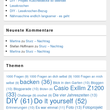
DIY - Projekt Kuscheldecke ist beendet
Leseknochen
DIY - Leseknochen-Bezug
Nähmaschine endlich langsamer - es geht
Neueste Kommentare
Martina
zu
Sturz – Nachtrag
Stefan Hoffmann
zu
Sturz – Nachtrag
Martina
zu
Sturz – Nachtrag
Themen
1000 Fragen
(9)
1000 Fragen an dich selbst
(9)
1000 Fragen an mich
backen
(36)
Blick in den Garten
(10)
Bloggen
selbst
(9)
Casio Exilim Z1200
(10)
Blogparade
(10)
Blüten
(8)
(33)
Die vier Jahreszeiten
(13)
Challenge
(9)
crochet
(9)
DIY
(61)
Do it yourself
(52)
Foto
(13)
Fotoprojekt
Es war einmal
(11)
Erinnerungen
(10)