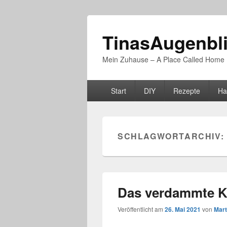
TinasAugenbl
Mein Zuhause – A Place Called Home
Primäres
Start
DIY
Rezepte
Ha
Menü
SCHLAGWORTARCHIV:
Das verdammte K
Veröffentlicht am
26. Mai 2021
von
Mart