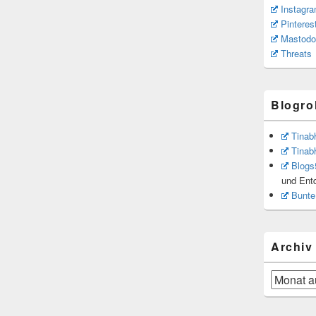
Instagr
Pinteres
Mastodo
Threats
Blogrol
Tinab
Tinab
Blogs
und Ent
Bunte
Archiv
Archiv