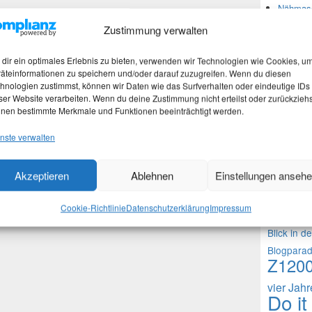
Nähmasc
Zustimmung verwalten
Neues
dir ein optimales Erlebnis zu bieten, verwenden wir Technologien wie Cookies, u
äteinformationen zu speichern und/oder darauf zuzugreifen. Wenn du diesen
hnologien zustimmst, können wir Daten wie das Surfverhalten oder eindeutige IDs
Martina
ser Website verarbeiten. Wenn du deine Zustimmung nicht erteilst oder zurückziehs
Stefan 
nen bestimmte Merkmale und Funktionen beeinträchtigt werden.
Martina
nste verwalten
Theme
Akzeptieren
Ablehnen
Einstellungen anseh
1000 Frag
Cookie-Richtlinie
Datenschutzerklärung
Impressum
Fragen an 
Blick in d
Blogpara
Z120
vier Jah
Do it