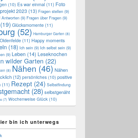
Foto
Es war einmal
(11)
ngen
(10)
projekt 2023
(13)
Fragen stellen
(9)
 Antworten
(9)
Fragen über Fragen
(9)
(19)
Glücksmomente
(11)
urg
(52)
Hamburger Garten
(8)
Oldenfelde
(11)
Happy moments
eln
(18)
Ich sein
(9)
Ich selbst sein
(9)
Leben
(14)
Leseknochen
nen
(9)
n wilder Garten
(22)
Nähen
(46)
Nähen
ken
(8)
cklich
(12)
positive
persönliches
(10)
Rezept
(24)
n
(11)
Selbstfindung
stgemacht
(28)
selbstgenäht
Wochenweise Glück
(10)
ss
(7)
ier bin ich unterwegs
k