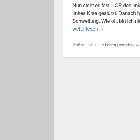
Nun steht es fest – OP des lin
linkes Knie gestürzt. Danach 
Schwellung. Wie oft, bin ich n
Das verdammte Knie
weiterlesen
→
Veröffentlicht unter
Leben
|
Verschlagwor