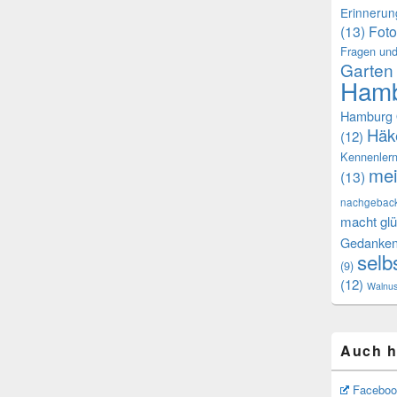
Erinneru
(13)
Foto
Fragen und
Garten
Hamb
Hamburg 
Häk
(12)
Kennenler
mei
(13)
nachgebac
macht glü
Gedanke
selb
(9)
(12)
Walnu
Auch h
Faceboo