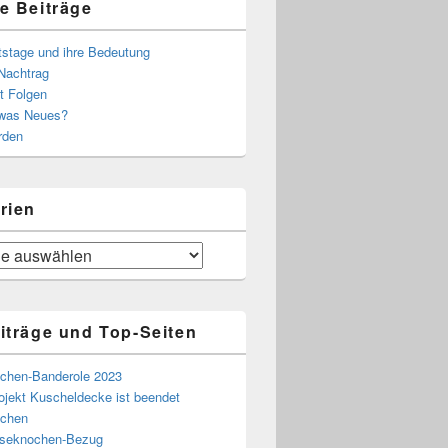
e Beiträge
tstage und ihre Bedeutung
Nachtrag
t Folgen
 was Neues?
rden
rien
iträge und Top-Seiten
chen-Banderole 2023
ojekt Kuscheldecke ist beendet
chen
eseknochen-Bezug