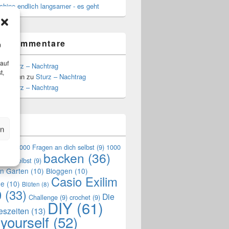
hine endlich langsamer - es geht
te Kommentare
m
 auf
zu
Sturz – Nachtrag
t,
Hoffmann
zu
Sturz – Nachtrag
zu
Sturz – Nachtrag
n
en
en
(9)
1000 Fragen an dich selbst
(9)
1000
backen
(36)
mich selbst
(9)
en Garten
(10)
Bloggen
(10)
Casio Exilim
de
(10)
Blüten
(8)
0
(33)
Die
Challenge
(9)
crochet
(9)
DIY
(61)
reszeiten
(13)
 yourself
(52)