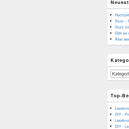
Neuest
Hochzei
Sturz – 
Sturz mi
Gibt es
Älter we
Katego
Kategorien
Top-Be
Lesekno
DIY - Pr
Lesekno
DIY - L