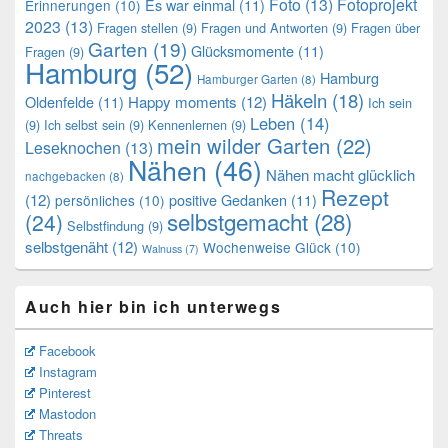
Foto
(13)
Fotoprojekt
Es war einmal
(11)
Erinnerungen
(10)
2023
(13)
Fragen stellen
(9)
Fragen und Antworten
(9)
Fragen über
Garten
(19)
Glücksmomente
(11)
Fragen
(9)
Hamburg
(52)
Hamburg
Hamburger Garten
(8)
Häkeln
(18)
Oldenfelde
(11)
Happy moments
(12)
Ich sein
Leben
(14)
(9)
Ich selbst sein
(9)
Kennenlernen
(9)
mein wilder Garten
(22)
Leseknochen
(13)
Nähen
(46)
Nähen macht glücklich
nachgebacken
(8)
Rezept
(12)
positive Gedanken
(11)
persönliches
(10)
selbstgemacht
(28)
(24)
Selbstfindung
(9)
selbstgenäht
(12)
Wochenweise Glück
(10)
Walnuss
(7)
Auch hier bin ich unterwegs
Facebook
Instagram
Pinterest
Mastodon
Threats