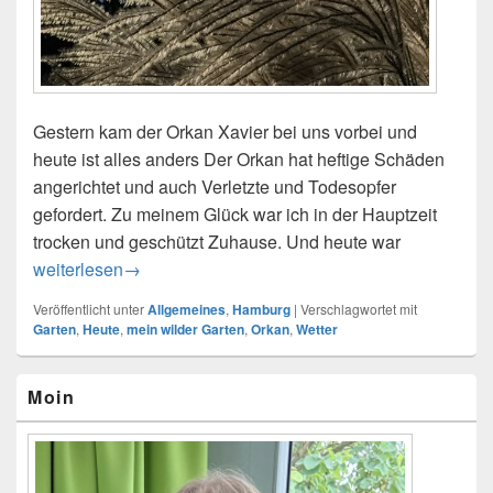
Gestern kam der Orkan Xavier bei uns vorbei und
heute ist alles anders Der Orkan hat heftige Schäden
angerichtet und auch Verletzte und Todesopfer
gefordert. Zu meinem Glück war ich in der Hauptzeit
trocken und geschützt Zuhause. Und heute war
Und heute wieder so schön …
weiterlesen
→
Veröffentlicht unter
Allgemeines
,
Hamburg
|
Verschlagwortet mit
Garten
,
Heute
,
mein wilder Garten
,
Orkan
,
Wetter
Primärer
Moin
Seitenleisten-
Widgetbereich