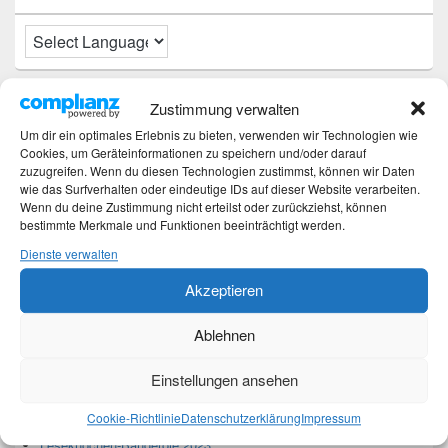
Neueste Beiträge
Zustimmung verwalten
Um dir ein optimales Erlebnis zu bieten, verwenden wir Technologien wie
Hochzeitstage und ihre Bedeutung
Cookies, um Geräteinformationen zu speichern und/oder darauf
zuzugreifen. Wenn du diesen Technologien zustimmst, können wir Daten
Sturz – Nachtrag
wie das Surfverhalten oder eindeutige IDs auf dieser Website verarbeiten.
Sturz mit Folgen
Wenn du deine Zustimmung nicht erteilst oder zurückziehst, können
Gibt es was Neues?
bestimmte Merkmale und Funktionen beeinträchtigt werden.
Älter werden
Dienste verwalten
Akzeptieren
Kategorien
Ablehnen
Kategorien
Einstellungen ansehen
Top-Beiträge und Top-Seiten
Cookie-Richtlinie
Datenschutzerklärung
Impressum
Leseknochen-Banderole 2023