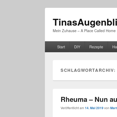
TinasAugenbl
Mein Zuhause – A Place Called Home
Primäres
Start
DIY
Rezepte
Ha
Menü
SCHLAGWORTARCHIV:
Rheuma – Nun au
Veröffentlicht am
14. Mai 2019
von
Mart