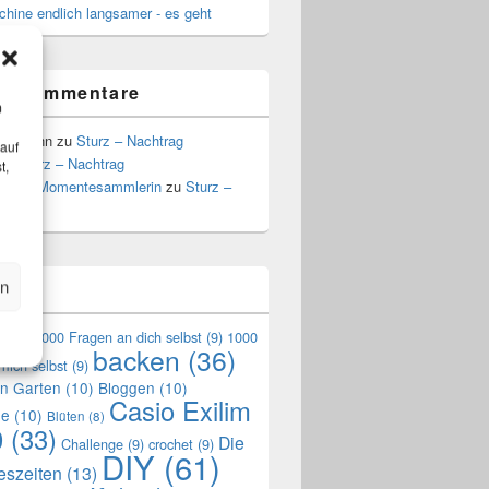
hine endlich langsamer - es geht
te Kommentare
m
Hoffmann
zu
Sturz – Nachtrag
 auf
zu
Sturz – Nachtrag
t,
a, die Momentesammlerin
zu
Sturz –
g
en
n
en
(9)
1000 Fragen an dich selbst
(9)
1000
backen
(36)
mich selbst
(9)
en Garten
(10)
Bloggen
(10)
Casio Exilim
de
(10)
Blüten
(8)
0
(33)
Die
Challenge
(9)
crochet
(9)
DIY
(61)
reszeiten
(13)