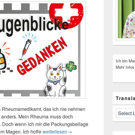
Ich bin Ma
Mehr Infos
Transla
s Rheumamedikamt, das ich nie nehmen
cht anders. Mein Rheuma muss doch
. Doch wenn ich mir die Packungsbeilage
 im Magen. Ich hoffe
Rheuma – Nun auch das noch …
weiterlesen
→