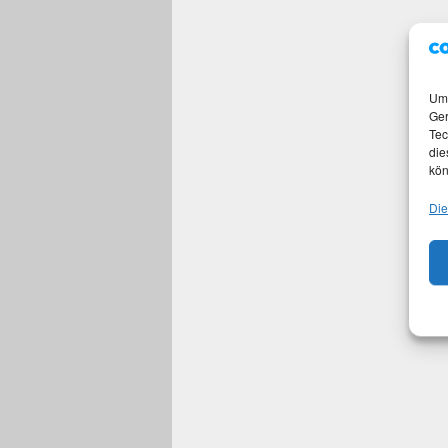
Um 
Ger
Tec
die
kön
Die