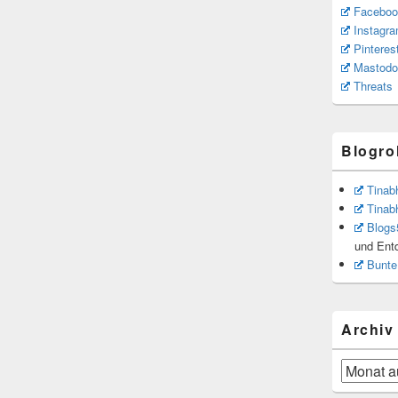
Faceboo
Instagr
Pinteres
Mastodo
Threats
Blogrol
Tinab
Tinab
Blogs
und Ent
Bunte
Archiv
Archiv