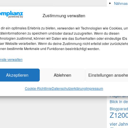
Nähmasc
Zustimmung verwalten
Neues
dir ein optimales Erlebnis zu bieten, verwenden wir Technologien wie Cookies, u
äteinformationen zu speichern und/oder darauf zuzugreifen. Wenn du diesen
Stefan 
hnologien zustimmst, können wir Daten wie das Surfverhalten oder eindeutige IDs
Martina
ser Website verarbeiten. Wenn du deine Zustimmung nicht erteilst oder zurückziehs
Marth
nen bestimmte Merkmale und Funktionen beeinträchtigt werden.
Nachtra
nste verwalten
Akzeptieren
Ablehnen
Einstellungen anseh
Theme
1000 Frag
Cookie-Richtlinie
Datenschutzerklärung
Impressum
Fragen an 
Blick in d
Blogpara
Z120
vier Jah