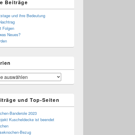
e Beiträge
tstage und ihre Bedeutung
Nachtrag
t Folgen
 was Neues?
rden
rien
iträge und Top-Seiten
chen-Banderole 2023
ojekt Kuscheldecke ist beendet
chen
eseknochen-Bezug