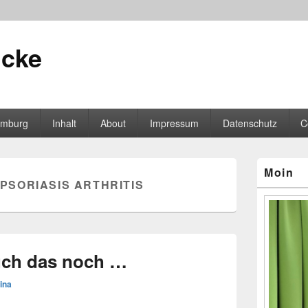
icke
mburg
Inhalt
About
Impressum
Datenschutz
C
Primärer
Moin
Seitenleisten
PSORIASIS ARTHRITIS
Widgetberei
ch das noch …
ina