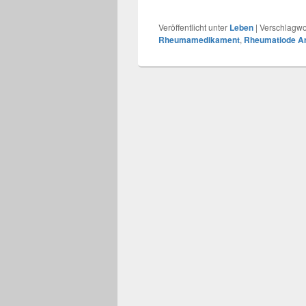
Veröffentlicht unter
Leben
|
Verschlagwor
Rheumamedikament
,
Rheumatiode Art