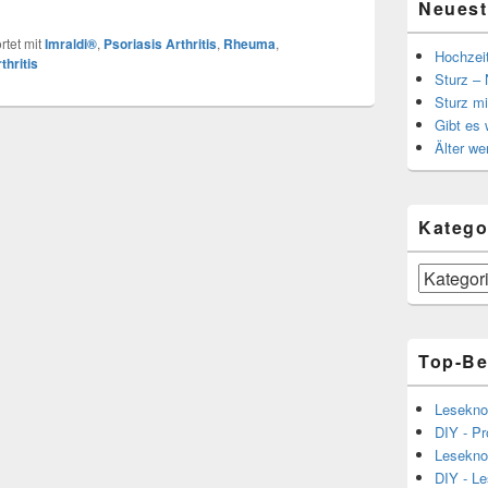
Neuest
tet mit
Imraldi®
,
Psoriasis Arthritis
,
Rheuma
,
Hochzei
hritis
Sturz – 
Sturz mi
Gibt es
Älter we
Katego
Kategorien
Top-Be
Lesekno
DIY - Pr
Lesekno
DIY - L