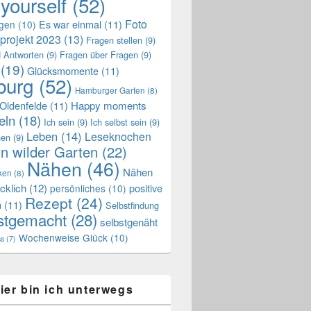
 yourself
(52)
Foto
Es war einmal
(11)
ngen
(10)
projekt 2023
(13)
Fragen stellen
(9)
 Antworten
(9)
Fragen über Fragen
(9)
(19)
Glücksmomente
(11)
urg
(52)
Hamburger Garten
(8)
Oldenfelde
(11)
Happy moments
eln
(18)
Ich sein
(9)
Ich selbst sein
(9)
Leben
(14)
Leseknochen
nen
(9)
n wilder Garten
(22)
Nähen
(46)
Nähen
ken
(8)
cklich
(12)
positive
persönliches
(10)
Rezept
(24)
n
(11)
Selbstfindung
stgemacht
(28)
selbstgenäht
Wochenweise Glück
(10)
ss
(7)
ier bin ich unterwegs