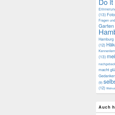
Do it
Erinneru
(13)
Foto
Fragen und
Garten
Hamb
Hamburg 
Häk
(12)
Kennenler
mei
(13)
nachgebac
macht glü
Gedanke
selb
(9)
(12)
Walnu
Auch h