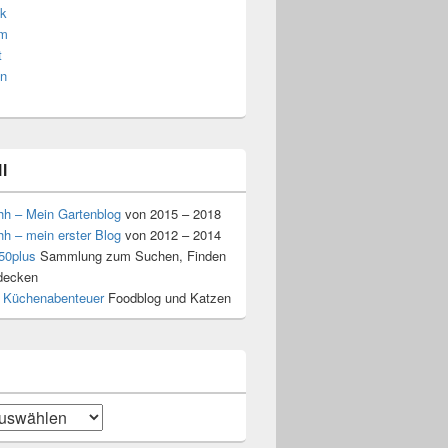
k
am
t
n
l
hh – Mein Gartenblog
von 2015 – 2018
hh – mein erster Blog
von 2012 – 2014
50plus
Sammlung zum Suchen, Finden
decken
 Küchenabenteuer
Foodblog und Katzen