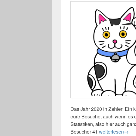
Das Jahr 2020 in Zahlen Ein k
eure Besuche, auch wenn es di
Statistiken, also hier auch ga
Besucher 41
Das Jahr 2020 in
weiterlesen
→