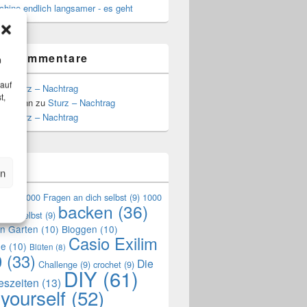
hine endlich langsamer - es geht
te Kommentare
m
 auf
zu
Sturz – Nachtrag
t,
Hoffmann
zu
Sturz – Nachtrag
zu
Sturz – Nachtrag
n
en
en
(9)
1000 Fragen an dich selbst
(9)
1000
backen
(36)
mich selbst
(9)
en Garten
(10)
Bloggen
(10)
Casio Exilim
de
(10)
Blüten
(8)
0
(33)
Die
Challenge
(9)
crochet
(9)
DIY
(61)
reszeiten
(13)
 yourself
(52)