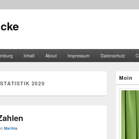
icke
mburg
Inhalt
About
Impressum
Datenschutz
C
Primärer
Moin
Seitenleisten
STATISTIK 2020
Widgetberei
Zahlen
on
Martina