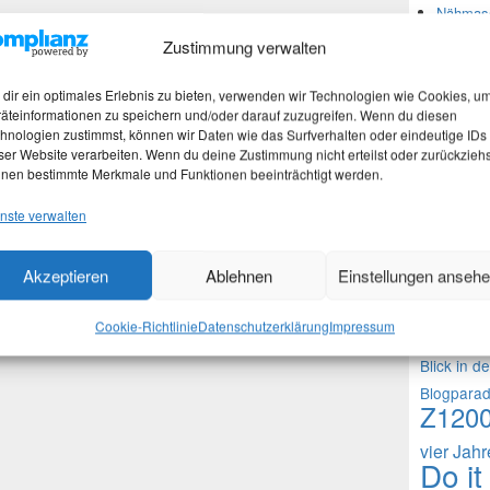
Nähmasc
Zustimmung verwalten
Neues
dir ein optimales Erlebnis zu bieten, verwenden wir Technologien wie Cookies, u
äteinformationen zu speichern und/oder darauf zuzugreifen. Wenn du diesen
hnologien zustimmst, können wir Daten wie das Surfverhalten oder eindeutige IDs
Martina
ser Website verarbeiten. Wenn du deine Zustimmung nicht erteilst oder zurückziehs
Stefan 
nen bestimmte Merkmale und Funktionen beeinträchtigt werden.
Martina
nste verwalten
Theme
Akzeptieren
Ablehnen
Einstellungen anseh
1000 Frag
Cookie-Richtlinie
Datenschutzerklärung
Impressum
Fragen an 
Blick in d
Blogpara
Z120
vier Jah
Do it