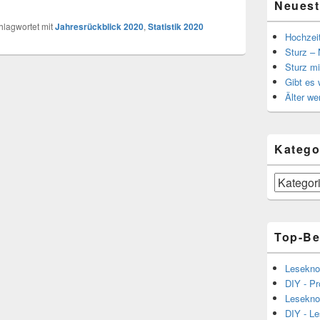
Neuest
hlagwortet mit
Jahresrückblick 2020
,
Statistik 2020
Hochzei
Sturz – 
Sturz mi
Gibt es
Älter we
Katego
Kategorien
Top-Be
Lesekno
DIY - Pr
Lesekno
DIY - L