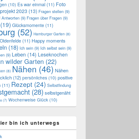
Foto
Es war einmal
(11)
ngen
(10)
projekt 2023
(13)
Fragen stellen
(9)
 Antworten
(9)
Fragen über Fragen
(9)
(19)
Glücksmomente
(11)
urg
(52)
Hamburger Garten
(8)
Oldenfelde
(11)
Happy moments
eln
(18)
Ich sein
(9)
Ich selbst sein
(9)
Leben
(14)
Leseknochen
nen
(9)
n wilder Garten
(22)
Nähen
(46)
Nähen
ken
(8)
cklich
(12)
positive
persönliches
(10)
Rezept
(24)
n
(11)
Selbstfindung
stgemacht
(28)
selbstgenäht
Wochenweise Glück
(10)
ss
(7)
ier bin ich unterwegs
k