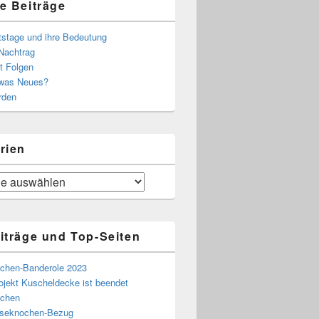
e Beiträge
tstage und ihre Bedeutung
Nachtrag
t Folgen
 was Neues?
rden
rien
iträge und Top-Seiten
chen-Banderole 2023
ojekt Kuscheldecke ist beendet
chen
eseknochen-Bezug