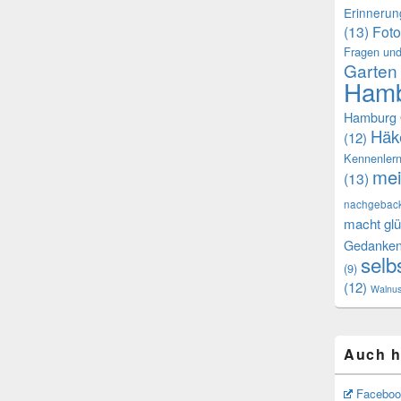
Erinneru
(13)
Foto
Fragen und
Garten
Hamb
Hamburg 
Häk
(12)
Kennenler
mei
(13)
nachgebac
macht glü
Gedanke
selb
(9)
(12)
Walnu
Auch h
Faceboo