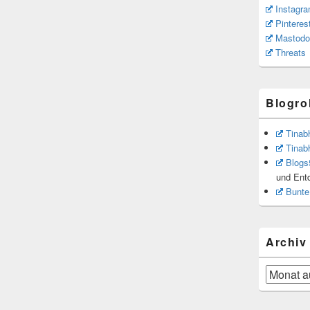
Instagr
Pinteres
Mastodo
Threats
Blogrol
Tinab
Tinab
Blogs
und Ent
Bunte
Archiv
Archiv