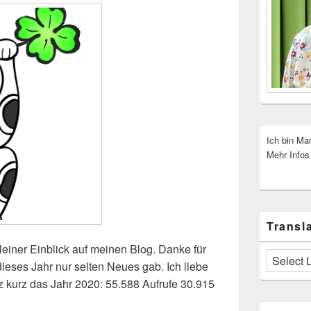
Ich bin Ma
Mehr Infos
Transla
leiner Einblick auf meinen Blog. Danke für
eses Jahr nur selten Neues gab. Ich liebe
nz kurz das Jahr 2020: 55.588 Aufrufe 30.915
 Zahlen