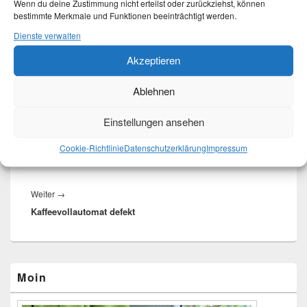
regnet nur.
Wenn du deine Zustimmung nicht erteilst oder zurückziehst, können
15. Dezember 2020
bestimmte Merkmale und Funktionen beeinträchtigt werden.
In "Allgemeines"
Dienste verwalten
Akzeptieren
Dieser Eintrag wurde von
Martina
unter
Allgemeines
veröffentlicht und
mit
Jahresrückblick 2020
,
Statistik 2020
verschlagwortet. Setze ein
Lesezeichen für den
Permalink
.
Ablehnen
Einstellungen ansehen
Beitragsnavigation
←
Vorherige
Vorheriger
Cookie-Richtlinie
Datenschutzerklärung
Impressum
Gedanken
Beitrag:
Weiter
→
Nächster
Kaffeevollautomat defekt
Beitrag:
Primärer
Moin
Seitenleisten-
Widgetbereich