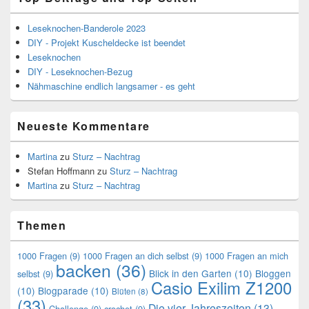
Leseknochen-Banderole 2023
DIY - Projekt Kuscheldecke ist beendet
Leseknochen
DIY - Leseknochen-Bezug
Nähmaschine endlich langsamer - es geht
Neueste Kommentare
Martina
zu
Sturz – Nachtrag
Stefan Hoffmann
zu
Sturz – Nachtrag
Martina
zu
Sturz – Nachtrag
Themen
1000 Fragen
(9)
1000 Fragen an dich selbst
(9)
1000 Fragen an mich
backen
(36)
Blick in den Garten
(10)
Bloggen
selbst
(9)
Casio Exilim Z1200
(10)
Blogparade
(10)
Blüten
(8)
(33)
Die vier Jahreszeiten
(13)
Challenge
(9)
crochet
(9)