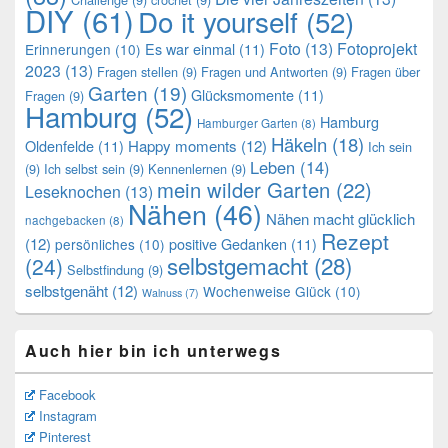
DIY
(61)
Do it yourself
(52)
Foto
(13)
Fotoprojekt
Es war einmal
(11)
Erinnerungen
(10)
2023
(13)
Fragen stellen
(9)
Fragen und Antworten
(9)
Fragen über
Garten
(19)
Glücksmomente
(11)
Fragen
(9)
Hamburg
(52)
Hamburg
Hamburger Garten
(8)
Häkeln
(18)
Oldenfelde
(11)
Happy moments
(12)
Ich sein
Leben
(14)
(9)
Ich selbst sein
(9)
Kennenlernen
(9)
mein wilder Garten
(22)
Leseknochen
(13)
Nähen
(46)
Nähen macht glücklich
nachgebacken
(8)
Rezept
(12)
positive Gedanken
(11)
persönliches
(10)
selbstgemacht
(28)
(24)
Selbstfindung
(9)
selbstgenäht
(12)
Wochenweise Glück
(10)
Walnuss
(7)
Auch hier bin ich unterwegs
Facebook
Instagram
Pinterest