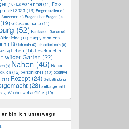
Foto
Es war einmal
(11)
ngen
(10)
projekt 2023
(13)
Fragen stellen
(9)
 Antworten
(9)
Fragen über Fragen
(9)
(19)
Glücksmomente
(11)
urg
(52)
Hamburger Garten
(8)
Oldenfelde
(11)
Happy moments
eln
(18)
Ich sein
(9)
Ich selbst sein
(9)
Leben
(14)
Leseknochen
nen
(9)
n wilder Garten
(22)
Nähen
(46)
Nähen
ken
(8)
cklich
(12)
positive
persönliches
(10)
Rezept
(24)
n
(11)
Selbstfindung
stgemacht
(28)
selbstgenäht
Wochenweise Glück
(10)
ss
(7)
ier bin ich unterwegs
k