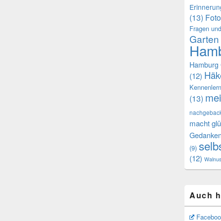
Erinneru
(13)
Foto
Fragen und
Garten
Hamb
Hamburg 
Häk
(12)
Kennenler
mei
(13)
nachgebac
macht glü
Gedanke
selb
(9)
(12)
Walnu
Auch h
Faceboo