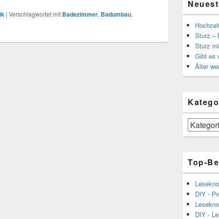
Neuest
ik
|
Verschlagwortet mit
Badezimmer
,
Badumbau
,
Hochzei
Sturz – 
Sturz mi
Gibt es
Älter we
Katego
Kategorien
Top-Be
Lesekno
DIY - Pr
Lesekno
DIY - L