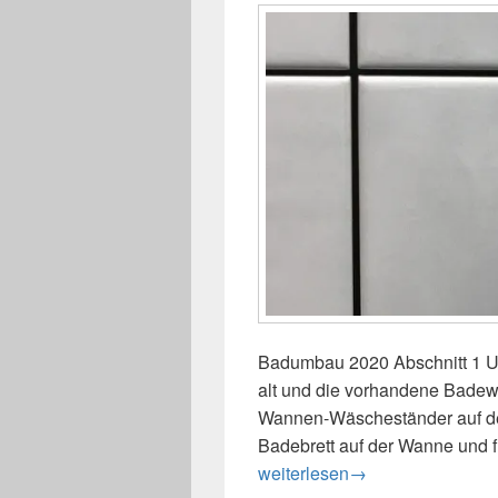
Badumbau 2020 Abschnitt 1 U
alt und die vorhandene Badewan
Wannen-Wäscheständer auf d
Badebrett auf der Wanne und f
Badrenovierung 1.Teil
weiterlesen
→