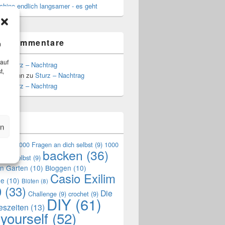
hine endlich langsamer - es geht
te Kommentare
m
 auf
zu
Sturz – Nachtrag
t,
Hoffmann
zu
Sturz – Nachtrag
zu
Sturz – Nachtrag
n
en
en
(9)
1000 Fragen an dich selbst
(9)
1000
backen
(36)
mich selbst
(9)
en Garten
(10)
Bloggen
(10)
Casio Exilim
de
(10)
Blüten
(8)
0
(33)
Die
Challenge
(9)
crochet
(9)
DIY
(61)
reszeiten
(13)
 yourself
(52)