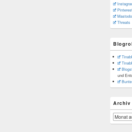
Instagr
Pinteres
Mastodo
Threats
Blogrol
Tinab
Tinab
Blogs
und Ent
Bunte
Archiv
Archiv