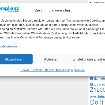
Nähmasc
Zustimmung verwalten
Neues
dir ein optimales Erlebnis zu bieten, verwenden wir Technologien wie Cookies, u
äteinformationen zu speichern und/oder darauf zuzugreifen. Wenn du diesen
hnologien zustimmst, können wir Daten wie das Surfverhalten oder eindeutige IDs
Martina
ser Website verarbeiten. Wenn du deine Zustimmung nicht erteilst oder zurückziehs
Stefan 
nen bestimmte Merkmale und Funktionen beeinträchtigt werden.
Martina
nste verwalten
Theme
Akzeptieren
Ablehnen
Einstellungen anseh
1000 Frag
Cookie-Richtlinie
Datenschutzerklärung
Impressum
Fragen an 
Blick in d
Blogpara
Z120
vier Jah
Do it