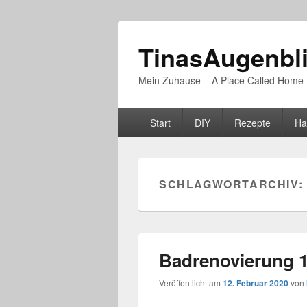
TinasAugenbl
Mein Zuhause – A Place Called Home
Primäres
Start
DIY
Rezepte
Ha
Menü
SCHLAGWORTARCHIV:
Badrenovierung 1
Veröffentlicht am
12. Februar 2020
von