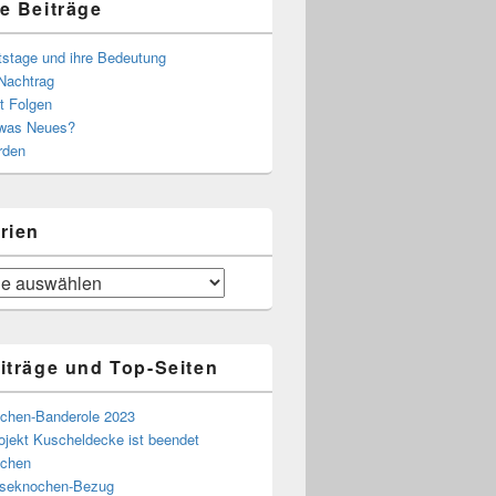
e Beiträge
tstage und ihre Bedeutung
Nachtrag
t Folgen
 was Neues?
rden
rien
iträge und Top-Seiten
chen-Banderole 2023
ojekt Kuscheldecke ist beendet
chen
eseknochen-Bezug