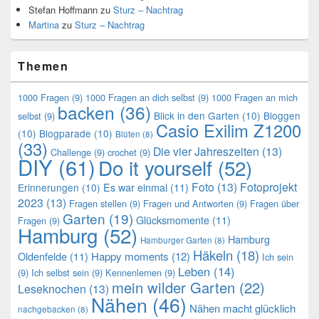
Stefan Hoffmann
zu
Sturz – Nachtrag
Martina
zu
Sturz – Nachtrag
Themen
1000 Fragen
(9)
1000 Fragen an dich selbst
(9)
1000 Fragen an mich
backen
(36)
Blick in den Garten
(10)
Bloggen
selbst
(9)
Casio Exilim Z1200
(10)
Blogparade
(10)
Blüten
(8)
(33)
Die vier Jahreszeiten
(13)
Challenge
(9)
crochet
(9)
DIY
(61)
Do it yourself
(52)
Foto
(13)
Fotoprojekt
Es war einmal
(11)
Erinnerungen
(10)
2023
(13)
Fragen stellen
(9)
Fragen und Antworten
(9)
Fragen über
Garten
(19)
Glücksmomente
(11)
Fragen
(9)
Hamburg
(52)
Hamburg
Hamburger Garten
(8)
Häkeln
(18)
Oldenfelde
(11)
Happy moments
(12)
Ich sein
Leben
(14)
(9)
Ich selbst sein
(9)
Kennenlernen
(9)
mein wilder Garten
(22)
Leseknochen
(13)
Nähen
(46)
Nähen macht glücklich
nachgebacken
(8)