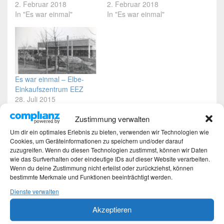
2. Februar 2018
2. Februar 2018
In "Es war einmal"
In "Es war einmal"
Es war einmal – Elbe-
Einkaufszentrum EEZ
28. Juli 2015
In "Es war einmal"
Zustimmung verwalten
Um dir ein optimales Erlebnis zu bieten, verwenden wir Technologien wie
Dieser Eintrag wurde von
Martina
unter
Es war einmal
,
Fotos
,
Cookies, um Geräteinformationen zu speichern und/oder darauf
Hamburg
veröffentlicht und mit
60er Jahre
,
alte Dias
,
Alte Fotos
,
zuzugreifen. Wenn du diesen Technologien zustimmst, können wir Daten
Baustelle
,
EEZ
,
Elbe-Einkaufszentrum
,
Erinnerungen
,
Es war einmal
,
wie das Surfverhalten oder eindeutige IDs auf dieser Website verarbeiten.
Hamburg
,
Hamburg-Osdorf
,
Nostalgie
,
Osdorfer Landstrasse
Wenn du deine Zustimmung nicht erteilst oder zurückziehst, können
verschlagwortet. Setze ein Lesezeichen für den
Permalink
.
bestimmte Merkmale und Funktionen beeinträchtigt werden.
Dienste verwalten
Beitragsnavigation
Akzeptieren
←
Vorherige
Vorheriger