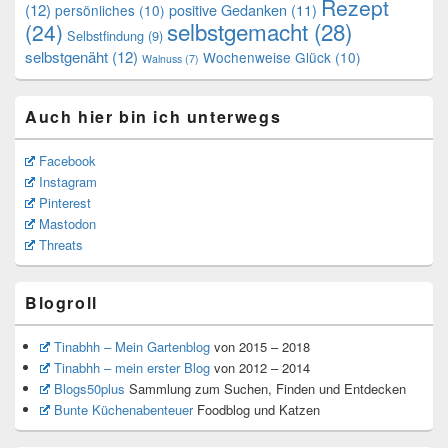
Rezept
(12)
positive Gedanken
(11)
persönliches
(10)
selbstgemacht
(28)
(24)
Selbstfindung
(9)
selbstgenäht
(12)
Wochenweise Glück
(10)
Walnuss
(7)
Auch hier bin ich unterwegs
Facebook
Instagram
Pinterest
Mastodon
Threats
Blogroll
Tinabhh – Mein Gartenblog
von 2015 – 2018
Tinabhh – mein erster Blog
von 2012 – 2014
Blogs50plus
Sammlung zum Suchen, Finden und Entdecken
Bunte Küchenabenteuer
Foodblog und Katzen