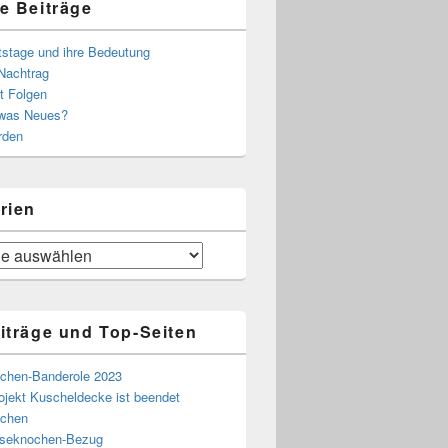
e Beiträge
tstage und ihre Bedeutung
Nachtrag
t Folgen
 was Neues?
rden
rien
iträge und Top-Seiten
chen-Banderole 2023
ojekt Kuscheldecke ist beendet
chen
eseknochen-Bezug