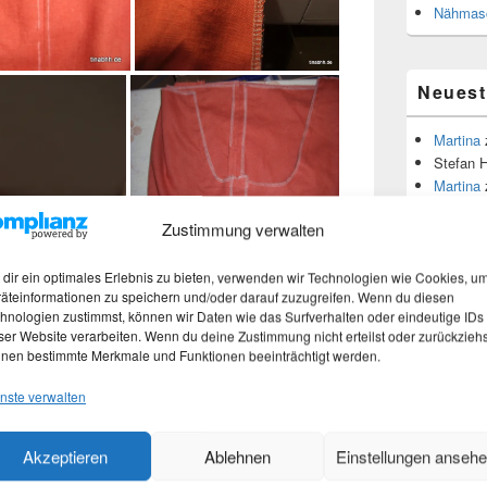
Nähmasc
Neues
Martina
Stefan 
Martina
Zustimmung verwalten
Theme
dir ein optimales Erlebnis zu bieten, verwenden wir Technologien wie Cookies, u
äteinformationen zu speichern und/oder darauf zuzugreifen. Wenn du diesen
1000 Frag
hnologien zustimmst, können wir Daten wie das Surfverhalten oder eindeutige IDs
ser Website verarbeiten. Wenn du deine Zustimmung nicht erteilst oder zurückziehs
Fragen an 
nen bestimmte Merkmale und Funktionen beeinträchtigt werden.
Blick in d
Blogpara
nste verwalten
Z120
vier Jah
Akzeptieren
Ablehnen
Einstellungen anseh
Do it