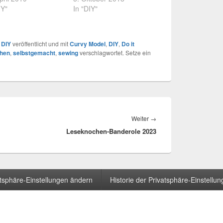
IY"
In "DIY"
r
DIY
veröffentlicht und mit
Curvy Model
,
DIY
,
Do it
hen
,
selbstgemacht
,
sewing
verschlagwortet. Setze ein
Weiter
→
Nächster
Leseknochen-Banderole 2023
Beitrag:
atsphäre-Einstellungen ändern
Historie der Privatsphäre-Einstellu