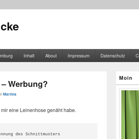
icke
mburg
Inhalt
About
Impressum
Datenschutz
C
Primärer
Moin
Seitenleisten
e – Werbung?
Widgetberei
on
Martina
h mir eine Leinenhose genäht habe.
ennung des Schnittmusters