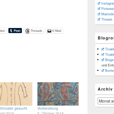
Instagr
Pinteres
Mastodo
Threats
don
Threads
E-Mail
Blogrol
Tinab
Tinab
Blogs
und Ent
Bunte
Archiv
Archiv
ttmuster gesucht
Vorbereitung
pril 2019
5. Oktober 2018