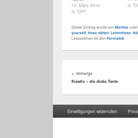
10. März 2016
In "D
In "DIY"
Dieser Eintrag wurde von
Martina
unte
yourself
,
Hose nähen
,
Leinenhose
,
Nä
Lesezeichen für den
Permalink
.
Beitragsnavigation
←
Vorherige
Vorheriger
Kreativ – die dicke Tante
Beitrag:
Seitenfuß-
Einwilligungen widerrufen
Priv
Menü