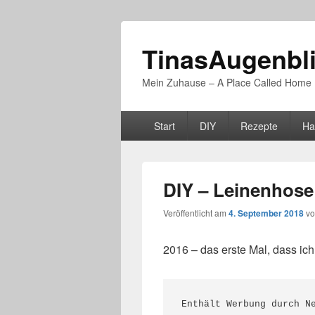
TinasAugenbl
Mein Zuhause – A Place Called Home
Primäres
Start
DIY
Rezepte
Ha
Menü
DIY – Leinenhos
Veröffentlicht am
4. September 2018
v
2016 – das erste Mal, dass ic
Enthält Werbung durch N