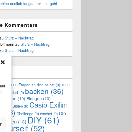
hine endlich langsamer - es geht
te Kommentare
zu
Sturz – Nachtrag
Hoffmann
zu
Sturz – Nachtrag
zu
Sturz – Nachtrag
n
m
en
(9)
1000 Fragen an dich selbst
(9)
1000
 auf
backen
(36)
t,
mich selbst
(9)
en Garten
(10)
Bloggen
(10)
Casio Exilim
de
(10)
Blüten
(8)
0
(33)
Die
Challenge
(9)
crochet
(9)
DIY
(61)
reszeiten
(13)
en
 yourself
(52)