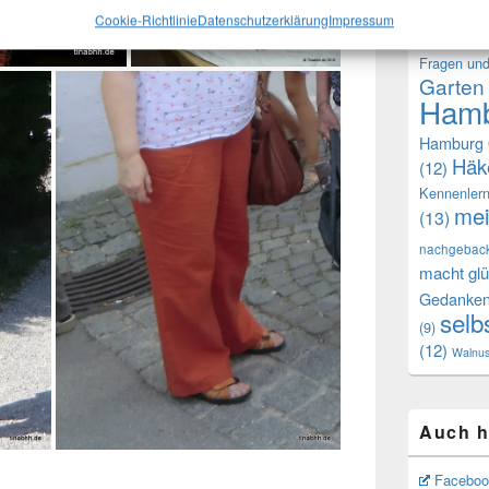
Erinneru
Cookie-Richtlinie
Datenschutzerklärung
Impressum
(13)
Foto
Fragen und
Garten
Hamb
Hamburg 
Häk
(12)
Kennenler
mei
(13)
nachgebac
macht glü
Gedanke
selb
(9)
(12)
Walnu
Auch h
Faceboo