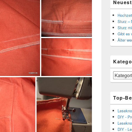
Neuest
Hochzei
Sturz – 
Sturz mi
Gibt es
Älter we
Katego
Kategorien
Top-Be
Lesekno
DIY - Pr
Lesekno
DIY - L