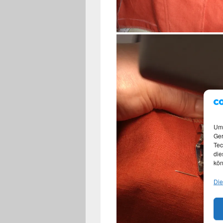
Um 
Ger
Tec
die
kön
Die