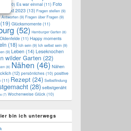
Foto
Es war einmal
(11)
ngen
(10)
projekt 2023
(13)
Fragen stellen
(9)
 Antworten
(9)
Fragen über Fragen
(9)
(19)
Glücksmomente
(11)
urg
(52)
Hamburger Garten
(8)
Oldenfelde
(11)
Happy moments
eln
(18)
Ich sein
(9)
Ich selbst sein
(9)
Leben
(14)
Leseknochen
nen
(9)
n wilder Garten
(22)
Nähen
(46)
Nähen
ken
(8)
cklich
(12)
positive
persönliches
(10)
Rezept
(24)
n
(11)
Selbstfindung
stgemacht
(28)
selbstgenäht
Wochenweise Glück
(10)
ss
(7)
ier bin ich unterwegs
k