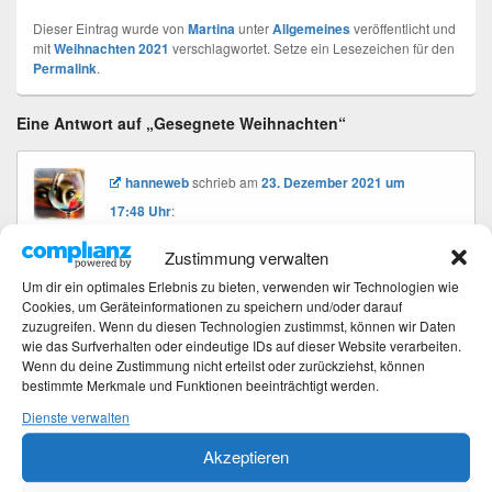
Dieser Eintrag wurde von
Martina
unter
Allgemeines
veröffentlicht und
mit
Weihnachten 2021
verschlagwortet. Setze ein Lesezeichen für den
Permalink
.
Eine Antwort auf „Gesegnete Weihnachten“
hanneweb
schrieb
am
23. Dezember 2021 um
17:48 Uhr
:
Alles erledigt, der Baum ist geschmückt und
Zustimmung verwalten
Weihnachten kann kommen!
Um dir ein optimales Erlebnis zu bieten, verwenden wir Technologien wie
Liebe Grüße und auch ich wünsche dir
Cookies, um Geräteinformationen zu speichern und/oder darauf
schöne gesegete Weihnachtstage mit vielen
zuzugreifen. Wenn du diesen Technologien zustimmst, können wir Daten
wie das Surfverhalten oder eindeutige IDs auf dieser Website verarbeiten.
glücklichen Momenten!
Wenn du deine Zustimmung nicht erteilst oder zurückziehst, können
bestimmte Merkmale und Funktionen beeinträchtigt werden.
Dienste verwalten
Beitragsnavigation
Akzeptieren
←
Vorherige
Vorheriger
Eierlikörkuchen, der Wandelbare
Beitrag: