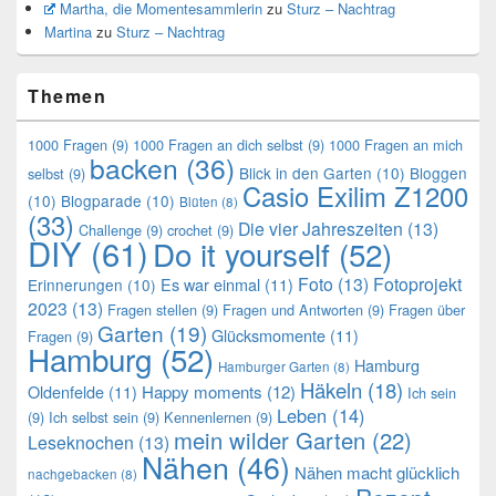
Martha, die Momentesammlerin
zu
Sturz – Nachtrag
Martina
zu
Sturz – Nachtrag
Themen
1000 Fragen
(9)
1000 Fragen an dich selbst
(9)
1000 Fragen an mich
backen
(36)
Blick in den Garten
(10)
Bloggen
selbst
(9)
Casio Exilim Z1200
(10)
Blogparade
(10)
Blüten
(8)
(33)
Die vier Jahreszeiten
(13)
Challenge
(9)
crochet
(9)
DIY
(61)
Do it yourself
(52)
Foto
(13)
Fotoprojekt
Es war einmal
(11)
Erinnerungen
(10)
2023
(13)
Fragen stellen
(9)
Fragen und Antworten
(9)
Fragen über
Garten
(19)
Glücksmomente
(11)
Fragen
(9)
Hamburg
(52)
Hamburg
Hamburger Garten
(8)
Häkeln
(18)
Oldenfelde
(11)
Happy moments
(12)
Ich sein
Leben
(14)
(9)
Ich selbst sein
(9)
Kennenlernen
(9)
mein wilder Garten
(22)
Leseknochen
(13)
Nähen
(46)
Nähen macht glücklich
nachgebacken
(8)