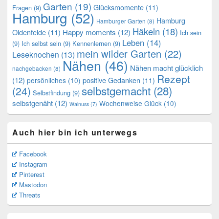
Garten
(19)
Glücksmomente
(11)
Fragen
(9)
Hamburg
(52)
Hamburg
Hamburger Garten
(8)
Häkeln
(18)
Oldenfelde
(11)
Happy moments
(12)
Ich sein
Leben
(14)
(9)
Ich selbst sein
(9)
Kennenlernen
(9)
mein wilder Garten
(22)
Leseknochen
(13)
Nähen
(46)
Nähen macht glücklich
nachgebacken
(8)
Rezept
(12)
positive Gedanken
(11)
persönliches
(10)
selbstgemacht
(28)
(24)
Selbstfindung
(9)
selbstgenäht
(12)
Wochenweise Glück
(10)
Walnuss
(7)
Auch hier bin ich unterwegs
Facebook
Instagram
Pinterest
Mastodon
Threats