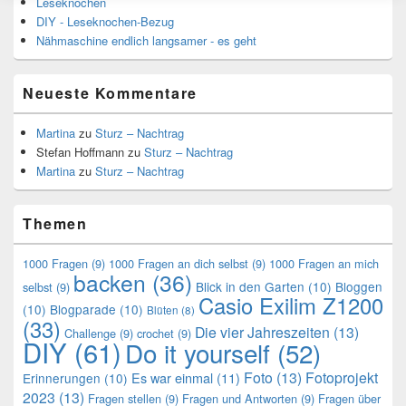
Leseknochen
DIY - Leseknochen-Bezug
Nähmaschine endlich langsamer - es geht
Neueste Kommentare
Martina
zu
Sturz – Nachtrag
Stefan Hoffmann
zu
Sturz – Nachtrag
Martina
zu
Sturz – Nachtrag
Themen
1000 Fragen
(9)
1000 Fragen an dich selbst
(9)
1000 Fragen an mich
backen
(36)
Blick in den Garten
(10)
Bloggen
selbst
(9)
Casio Exilim Z1200
(10)
Blogparade
(10)
Blüten
(8)
(33)
Die vier Jahreszeiten
(13)
Challenge
(9)
crochet
(9)
DIY
(61)
Do it yourself
(52)
Foto
(13)
Fotoprojekt
Es war einmal
(11)
Erinnerungen
(10)
2023
(13)
Fragen stellen
(9)
Fragen und Antworten
(9)
Fragen über