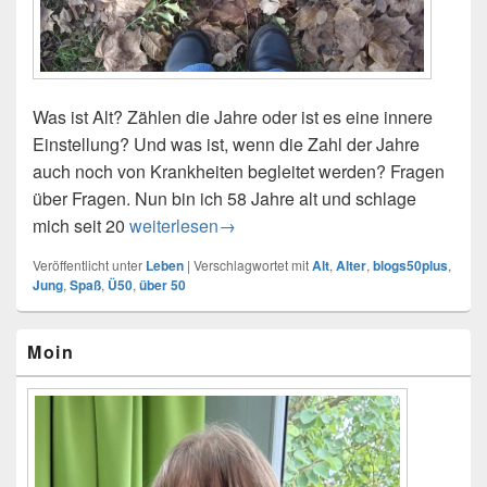
Was ist Alt? Zählen die Jahre oder ist es eine innere
Einstellung? Und was ist, wenn die Zahl der Jahre
auch noch von Krankheiten begleitet werden? Fragen
über Fragen. Nun bin ich 58 Jahre alt und schlage
mich seit 20
Alt und Krank – Taugt Ü50 noch?
weiterlesen
→
Veröffentlicht unter
Leben
|
Verschlagwortet mit
Alt
,
Alter
,
blogs50plus
,
Jung
,
Spaß
,
Ü50
,
über 50
Primärer
Moin
Seitenleisten-
Widgetbereich