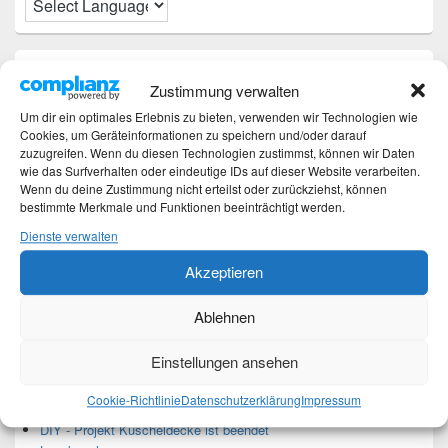
Neueste Beiträge
Zustimmung verwalten
Hochzeitstage und ihre Bedeutung
Um dir ein optimales Erlebnis zu bieten, verwenden wir Technologien wie
Sturz – Nachtrag
Cookies, um Geräteinformationen zu speichern und/oder darauf
zuzugreifen. Wenn du diesen Technologien zustimmst, können wir Daten
Sturz mit Folgen
wie das Surfverhalten oder eindeutige IDs auf dieser Website verarbeiten.
Gibt es was Neues?
Wenn du deine Zustimmung nicht erteilst oder zurückziehst, können
Älter werden
bestimmte Merkmale und Funktionen beeinträchtigt werden.
Dienste verwalten
Kategorien
Akzeptieren
Kategorien
Ablehnen
Einstellungen ansehen
Top-Beiträge und Top-Seiten
Cookie-Richtlinie
Datenschutzerklärung
Impressum
Leseknochen-Banderole 2023
DIY - Projekt Kuscheldecke ist beendet