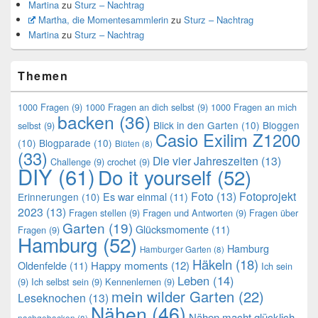
Martina
zu
Sturz – Nachtrag
Martha, die Momentesammlerin
zu
Sturz – Nachtrag
Martina
zu
Sturz – Nachtrag
Themen
1000 Fragen
(9)
1000 Fragen an dich selbst
(9)
1000 Fragen an mich
backen
(36)
Blick in den Garten
(10)
Bloggen
selbst
(9)
Casio Exilim Z1200
(10)
Blogparade
(10)
Blüten
(8)
(33)
Die vier Jahreszeiten
(13)
Challenge
(9)
crochet
(9)
DIY
(61)
Do it yourself
(52)
Foto
(13)
Fotoprojekt
Es war einmal
(11)
Erinnerungen
(10)
2023
(13)
Fragen stellen
(9)
Fragen und Antworten
(9)
Fragen über
Garten
(19)
Glücksmomente
(11)
Fragen
(9)
Hamburg
(52)
Hamburg
Hamburger Garten
(8)
Häkeln
(18)
Oldenfelde
(11)
Happy moments
(12)
Ich sein
Leben
(14)
(9)
Ich selbst sein
(9)
Kennenlernen
(9)
mein wilder Garten
(22)
Leseknochen
(13)
Nähen
(46)
Nähen macht glücklich
nachgebacken
(8)