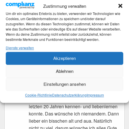
Zustimmung verwalten
Tina
Um dir ein optimales Erlebnis zu bieten, verwenden wir Technologien wie
schrieb
am
24. März 2016 um 15:21 Uhr
:
Cookies, um Geräteinformationen zu speichern und/oder darauf
zuzugreifen. Wenn du diesen Technologien zustimmst, können wir Daten
wie das Surfverhalten oder eindeutige IDs auf dieser Website verarbeiten.
Na da hoffen wir mal liebe Petra.
Wenn du deine Zustimmung nicht erteilst oder zurückziehst, können
bestimmte Merkmale und Funktionen beeinträchtigt werden.
Dienste verwalten
Akzeptieren
baerbelborn
schrieb
am
24. März 2016 um 08:40 Uhr
:
Ich will nie wieder unter 50 sein. Wozu
Ablehnen
auch? Gäbe es eine Zeitmaschine, und ich
Einstellungen ansehen
könnte in den jungen, fitten Körper
zurückkehren, wären auch alle Erfahungen
Cookie-Richtlinie
Datenschutzerklärung
Impressum
und lieben Menschen fort, die ich in den
letzten 20 Jahren kennen- und liebenlernen
konnte. Das wünsche ich niemandem. Dann
lieber ein bisschen alt und aua. Natürlich
nicht zu viel, darum wünsche ich alles Gute