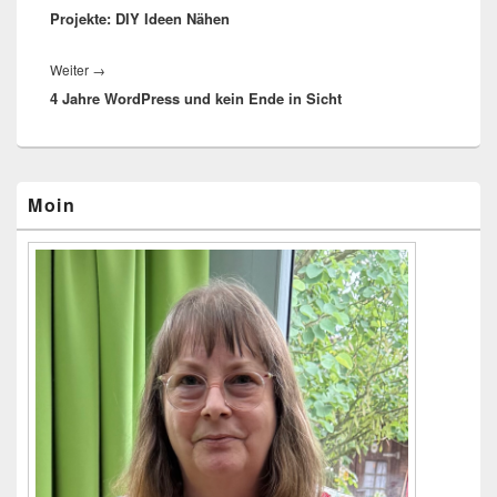
Projekte: DIY Ideen Nähen
Beitrag:
Weiter
→
Nächster
4 Jahre WordPress und kein Ende in Sicht
Beitrag:
Primärer
Moin
Seitenleisten-
Widgetbereich