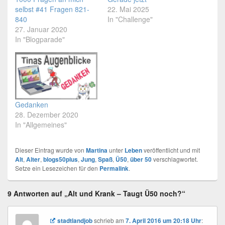
selbst #41 Fragen 821-
22. Mai 2025
840
In "Challenge"
27. Januar 2020
In "Blogparade"
Gedanken
28. Dezember 2020
In "Allgemeines"
Dieser Eintrag wurde von
Martina
unter
Leben
veröffentlicht und mit
Alt
,
Alter
,
blogs50plus
,
Jung
,
Spaß
,
Ü50
,
über 50
verschlagwortet.
Setze ein Lesezeichen für den
Permalink
.
9 Antworten auf „Alt und Krank – Taugt Ü50 noch?“
stadtlandjob
schrieb
am
7. April 2016 um 20:18 Uhr
: