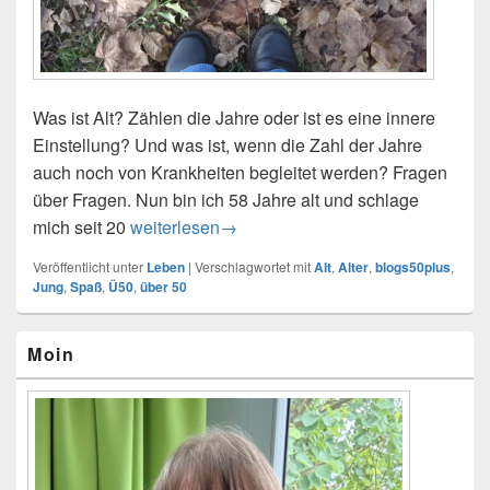
Was ist Alt? Zählen die Jahre oder ist es eine innere
Einstellung? Und was ist, wenn die Zahl der Jahre
auch noch von Krankheiten begleitet werden? Fragen
über Fragen. Nun bin ich 58 Jahre alt und schlage
mich seit 20
Alt und Krank – Taugt Ü50 noch?
weiterlesen
→
Veröffentlicht unter
Leben
|
Verschlagwortet mit
Alt
,
Alter
,
blogs50plus
,
Jung
,
Spaß
,
Ü50
,
über 50
Primärer
Moin
Seitenleisten-
Widgetbereich