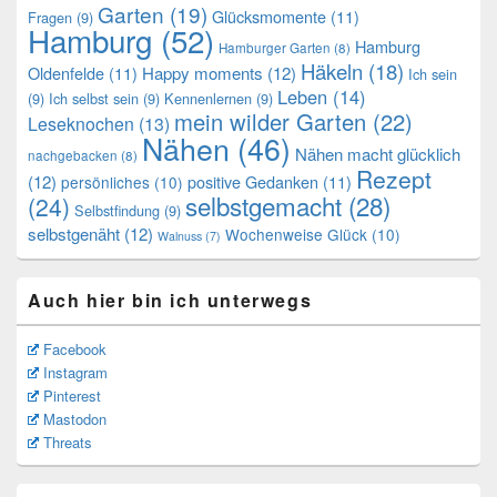
Garten
(19)
Glücksmomente
(11)
Fragen
(9)
Hamburg
(52)
Hamburg
Hamburger Garten
(8)
Häkeln
(18)
Oldenfelde
(11)
Happy moments
(12)
Ich sein
Leben
(14)
(9)
Ich selbst sein
(9)
Kennenlernen
(9)
mein wilder Garten
(22)
Leseknochen
(13)
Nähen
(46)
Nähen macht glücklich
nachgebacken
(8)
Rezept
(12)
positive Gedanken
(11)
persönliches
(10)
selbstgemacht
(28)
(24)
Selbstfindung
(9)
selbstgenäht
(12)
Wochenweise Glück
(10)
Walnuss
(7)
Auch hier bin ich unterwegs
Facebook
Instagram
Pinterest
Mastodon
Threats