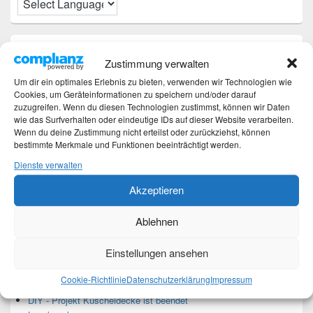
Neueste Beiträge
Zustimmung verwalten
Hochzeitstage und ihre Bedeutung
Um dir ein optimales Erlebnis zu bieten, verwenden wir Technologien wie
Sturz – Nachtrag
Cookies, um Geräteinformationen zu speichern und/oder darauf
zuzugreifen. Wenn du diesen Technologien zustimmst, können wir Daten
Sturz mit Folgen
wie das Surfverhalten oder eindeutige IDs auf dieser Website verarbeiten.
Gibt es was Neues?
Wenn du deine Zustimmung nicht erteilst oder zurückziehst, können
Älter werden
bestimmte Merkmale und Funktionen beeinträchtigt werden.
Dienste verwalten
Kategorien
Akzeptieren
Kategorien
Ablehnen
Einstellungen ansehen
Top-Beiträge und Top-Seiten
Cookie-Richtlinie
Datenschutzerklärung
Impressum
Leseknochen-Banderole 2023
DIY - Projekt Kuscheldecke ist beendet