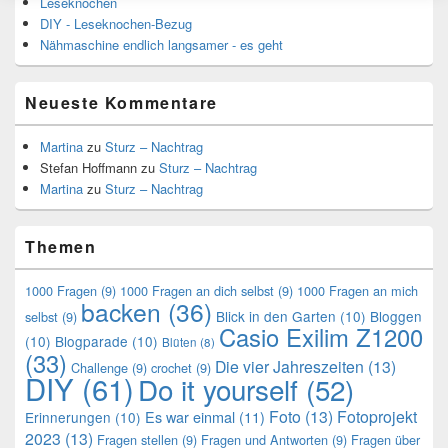
Leseknochen
DIY - Leseknochen-Bezug
Nähmaschine endlich langsamer - es geht
Neueste Kommentare
Martina
zu
Sturz – Nachtrag
Stefan Hoffmann
zu
Sturz – Nachtrag
Martina
zu
Sturz – Nachtrag
Themen
1000 Fragen
(9)
1000 Fragen an dich selbst
(9)
1000 Fragen an mich
backen
(36)
Blick in den Garten
(10)
Bloggen
selbst
(9)
Casio Exilim Z1200
(10)
Blogparade
(10)
Blüten
(8)
(33)
Die vier Jahreszeiten
(13)
Challenge
(9)
crochet
(9)
DIY
(61)
Do it yourself
(52)
Foto
(13)
Fotoprojekt
Es war einmal
(11)
Erinnerungen
(10)
2023
(13)
Fragen stellen
(9)
Fragen und Antworten
(9)
Fragen über