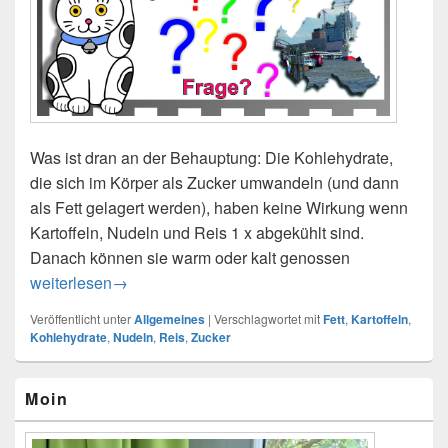
Was ist dran an der Behauptung: Die Kohlehydrate,
die sich im Körper als Zucker umwandeln (und dann
als Fett gelagert werden), haben keine Wirkung wenn
Kartoffeln, Nudeln und Reis 1 x abgekühlt sind.
Danach können sie warm oder kalt genossen
Kartoffeln – Nudeln – Reis
weiterlesen
→
Veröffentlicht unter
Allgemeines
|
Verschlagwortet mit
Fett
,
Kartoffeln
,
Kohlehydrate
,
Nudeln
,
Reis
,
Zucker
Primärer
Moin
Seitenleisten-
Widgetbereich