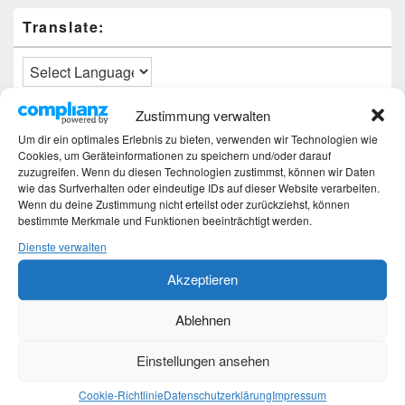
Translate:
Zustimmung verwalten
Neueste Beiträge
Um dir ein optimales Erlebnis zu bieten, verwenden wir Technologien wie
Cookies, um Geräteinformationen zu speichern und/oder darauf
Hochzeitstage und ihre Bedeutung
zuzugreifen. Wenn du diesen Technologien zustimmst, können wir Daten
wie das Surfverhalten oder eindeutige IDs auf dieser Website verarbeiten.
Sturz – Nachtrag
Wenn du deine Zustimmung nicht erteilst oder zurückziehst, können
Sturz mit Folgen
bestimmte Merkmale und Funktionen beeinträchtigt werden.
Gibt es was Neues?
Älter werden
Dienste verwalten
Akzeptieren
Kategorien
Ablehnen
Kategorien
Einstellungen ansehen
Top-Beiträge und Top-Seiten
Cookie-Richtlinie
Datenschutzerklärung
Impressum