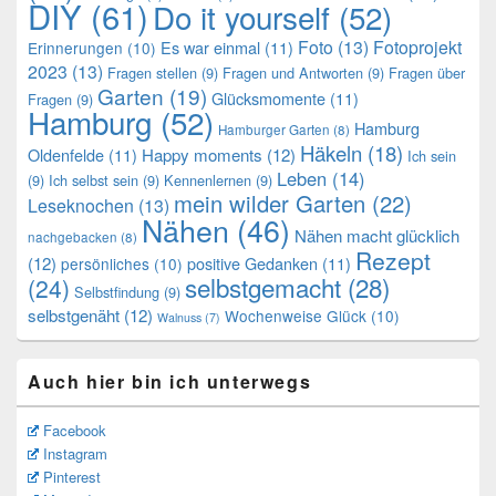
DIY
(61)
Do it yourself
(52)
Foto
(13)
Fotoprojekt
Es war einmal
(11)
Erinnerungen
(10)
2023
(13)
Fragen stellen
(9)
Fragen und Antworten
(9)
Fragen über
Garten
(19)
Glücksmomente
(11)
Fragen
(9)
Hamburg
(52)
Hamburg
Hamburger Garten
(8)
Häkeln
(18)
Oldenfelde
(11)
Happy moments
(12)
Ich sein
Leben
(14)
(9)
Ich selbst sein
(9)
Kennenlernen
(9)
mein wilder Garten
(22)
Leseknochen
(13)
Nähen
(46)
Nähen macht glücklich
nachgebacken
(8)
Rezept
(12)
positive Gedanken
(11)
persönliches
(10)
selbstgemacht
(28)
(24)
Selbstfindung
(9)
selbstgenäht
(12)
Wochenweise Glück
(10)
Walnuss
(7)
Auch hier bin ich unterwegs
Facebook
Instagram
Pinterest