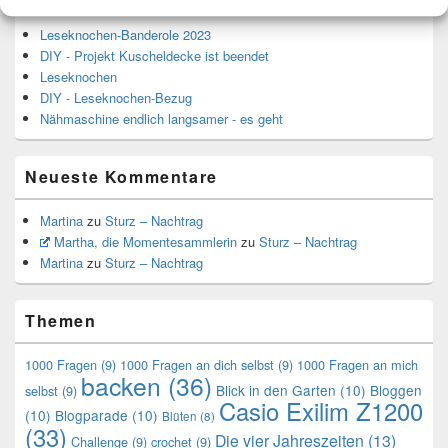
Leseknochen-Banderole 2023
DIY - Projekt Kuscheldecke ist beendet
Leseknochen
DIY - Leseknochen-Bezug
Nähmaschine endlich langsamer - es geht
Neueste Kommentare
Martina
zu
Sturz – Nachtrag
Martha, die Momentesammlerin
zu
Sturz – Nachtrag
Martina
zu
Sturz – Nachtrag
Themen
1000 Fragen
(9)
1000 Fragen an dich selbst
(9)
1000 Fragen an mich
backen
(36)
Blick in den Garten
(10)
Bloggen
selbst
(9)
Casio Exilim Z1200
(10)
Blogparade
(10)
Blüten
(8)
(33)
Die vier Jahreszeiten
(13)
Challenge
(9)
crochet
(9)