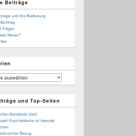
e Beiträge
tstage und ihre Bedeutung
Nachtrag
t Folgen
 was Neues?
rden
rien
iträge und Top-Seiten
chen-Banderole 2023
ojekt Kuscheldecke ist beendet
chen
eseknochen-Bezug