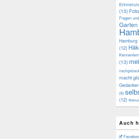
Erinneru
(13)
Foto
Fragen und
Garten
Hamb
Hamburg 
Häk
(12)
Kennenler
mei
(13)
nachgebac
macht glü
Gedanke
selb
(9)
(12)
Walnu
Auch h
Faceboo