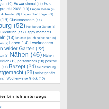
Foto
Es war einmal
(11)
ngen
(10)
projekt 2023
(13)
Fragen stellen
(9)
 Antworten
(9)
Fragen über Fragen
(9)
(19)
Glücksmomente
(11)
urg
(52)
Hamburger Garten
(8)
Oldenfelde
(11)
Happy moments
eln
(18)
Ich sein
(9)
Ich selbst sein
(9)
Leben
(14)
Leseknochen
nen
(9)
n wilder Garten
(22)
Nähen
(46)
Nähen
ken
(8)
cklich
(12)
positive
persönliches
(10)
Rezept
(24)
n
(11)
Selbstfindung
stgemacht
(28)
selbstgenäht
Wochenweise Glück
(10)
ss
(7)
ier bin ich unterwegs
k