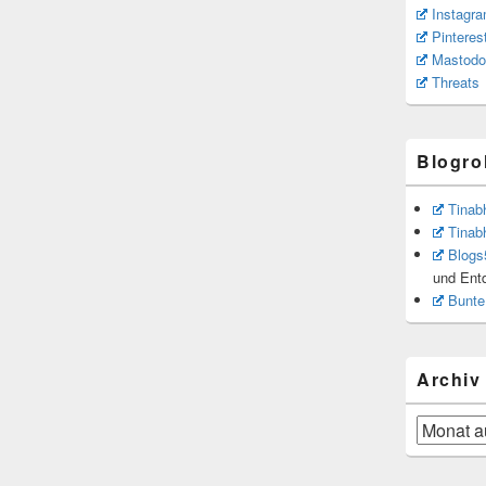
Instagr
Pinteres
Mastodo
Threats
Blogrol
Tinab
Tinab
Blogs
und Ent
Bunte
Archiv
Archiv