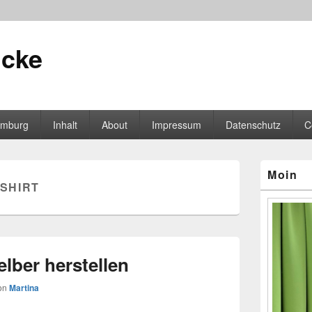
icke
mburg
Inhalt
About
Impressum
Datenschutz
C
Primärer
Moin
Seitenleisten
SHIRT
Widgetberei
elber herstellen
on
Martina