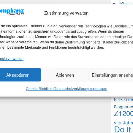
Nähmasc
Zustimmung verwalten
Neues
dir ein optimales Erlebnis zu bieten, verwenden wir Technologien wie Cookies, u
äteinformationen zu speichern und/oder darauf zuzugreifen. Wenn du diesen
hnologien zustimmst, können wir Daten wie das Surfverhalten oder eindeutige IDs
Martina
ser Website verarbeiten. Wenn du deine Zustimmung nicht erteilst oder zurückziehs
Stefan 
nen bestimmte Merkmale und Funktionen beeinträchtigt werden.
Martina
nste verwalten
Theme
Akzeptieren
Ablehnen
Einstellungen anseh
1000 Frag
Cookie-Richtlinie
Datenschutzerklärung
Impressum
Fragen an 
Blick in d
Blogpara
Z120
vier Jah
Do it