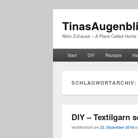
TinasAugenbl
Mein Zuhause – A Place Called Home
Primäres
Start
DIY
Rezepte
Ha
Menü
SCHLAGWORTARCHIV:
DIY – Textilgarn s
Veröffentlicht am
22. Dezember 2018
v