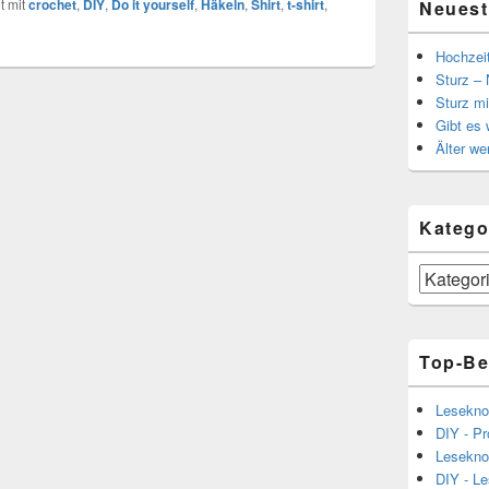
t mit
crochet
,
DIY
,
Do it yourself
,
Häkeln
,
Shirt
,
t-shirt
,
Neuest
Hochzei
Sturz – 
Sturz mi
Gibt es
Älter we
Katego
Kategorien
Top-Be
Lesekno
DIY - Pr
Lesekno
DIY - L