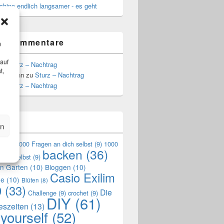
hine endlich langsamer - es geht
te Kommentare
m
 auf
zu
Sturz – Nachtrag
t,
Hoffmann
zu
Sturz – Nachtrag
zu
Sturz – Nachtrag
n
en
en
(9)
1000 Fragen an dich selbst
(9)
1000
backen
(36)
mich selbst
(9)
en Garten
(10)
Bloggen
(10)
Casio Exilim
de
(10)
Blüten
(8)
0
(33)
Die
Challenge
(9)
crochet
(9)
DIY
(61)
reszeiten
(13)
 yourself
(52)