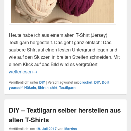
Heute habe ich aus einem alten T-Shirt (Jersey)
Textilgarn hergestellt. Das geht ganz einfach: Das
saubere Shirt auf einen festen Untergrund legen und
wie auf den Skizzen in breiten Streifen schneiden. Mit
einem Klick auf das Bild wird es vergrößert
DIY – Textilgarn selber herstellen
weiterlesen
→
Veröffentlicht unter
DIY
|
Verschlagwortet mit
crochet
,
DIY
,
Do it
yourself
,
Häkeln
,
Shirt
,
t-shirt
,
Textilgarn
DIY – Textilgarn selber herstellen aus
alten T-Shirts
Veröffentlicht am
19. Juli 2017
von
Martina