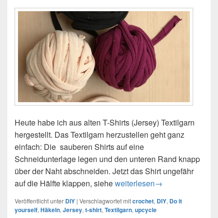
Heute habe ich aus alten T-Shirts (Jersey) Textilgarn
hergestellt. Das Textilgarn herzustellen geht ganz
einfach: Die sauberen Shirts auf eine
Schneidunterlage legen und den unteren Rand knapp
über der Naht abschneiden. Jetzt das Shirt ungefähr
auf die Hälfte klappen, siehe
DIY – Textilgarn selber herste
weiterlesen
→
Veröffentlicht unter
DIY
|
Verschlagwortet mit
crochet
,
DIY
,
Do it
yourself
,
Häkeln
,
Jersey
,
t-shirt
,
Textilgarn
,
upcycle