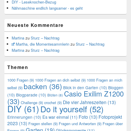
DIY - Leseknochen-Bezug
Nähmaschine endlich langsamer - es geht
Neueste Kommentare
Martina
zu
Sturz – Nachtrag
Martha, die Momentesammlerin
zu
Sturz – Nachtrag
Martina
zu
Sturz – Nachtrag
Themen
1000 Fragen
(9)
1000 Fragen an dich selbst
(9)
1000 Fragen an mich
backen
(36)
Blick in den Garten
(10)
Bloggen
selbst
(9)
Casio Exilim Z1200
(10)
Blogparade
(10)
Blüten
(8)
(33)
Die vier Jahreszeiten
(13)
Challenge
(9)
crochet
(9)
DIY
(61)
Do it yourself
(52)
Foto
(13)
Fotoprojekt
Es war einmal
(11)
Erinnerungen
(10)
2023
(13)
Fragen stellen
(9)
Fragen und Antworten
(9)
Fragen über
Garten
(19)
Glücksmomente
(11)
Fragen
(9)