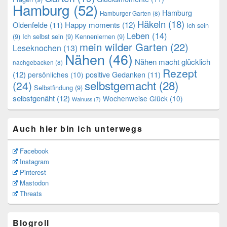
Hamburg
(52)
Hamburg
Hamburger Garten
(8)
Häkeln
(18)
Oldenfelde
(11)
Happy moments
(12)
Ich sein
Leben
(14)
(9)
Ich selbst sein
(9)
Kennenlernen
(9)
mein wilder Garten
(22)
Leseknochen
(13)
Nähen
(46)
Nähen macht glücklich
nachgebacken
(8)
Rezept
(12)
positive Gedanken
(11)
persönliches
(10)
selbstgemacht
(28)
(24)
Selbstfindung
(9)
selbstgenäht
(12)
Wochenweise Glück
(10)
Walnuss
(7)
Auch hier bin ich unterwegs
Facebook
Instagram
Pinterest
Mastodon
Threats
Blogroll