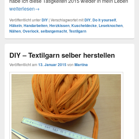
habe ich diese Tätigkeiten 2015 wieder in mein Leben
DIY Projekte 2015
weiterlesen
→
Veröffentlicht unter
DIY
|
Verschlagwortet mit
DIY
,
Do it yourself
,
Häkeln
,
Handarbeiten
,
Herzkissen
,
Kuscheldecke
,
Leseknochen
,
Nähen
,
Overlock
,
selbstgemacht
,
Textilgarn
DIY – Textilgarn selber herstellen
Veröffentlicht am
13. Januar 2015
von
Martina