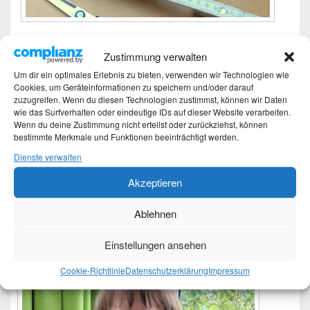
Heute habe ich aus einem alten Bettlaken (Jersey)
Zustimmung verwalten
Textilgarn hergestellt. Das geht ganz einfach: Das
Um dir ein optimales Erlebnis zu bieten, verwenden wir Technologien wie
saubere Bettlaken auf einen festen Untergrund legen
Cookies, um Geräteinformationen zu speichern und/oder darauf
und spiralförmig einen ca. 2 – 3 cm breiten Streifen
zuzugreifen. Wenn du diesen Technologien zustimmst, können wir Daten
wie das Surfverhalten oder eindeutige IDs auf dieser Website verarbeiten.
schneiden. Mit einem Klick auf das Bild wird
Wenn du deine Zustimmung nicht erteilst oder zurückziehst, können
DIY – Textilgarn selber herstellen
weiterlesen
→
bestimmte Merkmale und Funktionen beeinträchtigt werden.
Veröffentlicht unter
DIY
|
Verschlagwortet mit
Bettlaken
,
crochet
,
DIY
,
Dienste verwalten
Do it yourself
,
Häkeln
,
Textilgarn
Akzeptieren
Primärer
Moin
Ablehnen
Seitenleisten-
Widgetbereich
Einstellungen ansehen
Cookie-Richtlinie
Datenschutzerklärung
Impressum