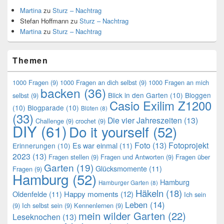
Martina
zu
Sturz – Nachtrag
Stefan Hoffmann
zu
Sturz – Nachtrag
Martina
zu
Sturz – Nachtrag
Themen
1000 Fragen
(9)
1000 Fragen an dich selbst
(9)
1000 Fragen an mich
backen
(36)
Blick in den Garten
(10)
Bloggen
selbst
(9)
Casio Exilim Z1200
(10)
Blogparade
(10)
Blüten
(8)
(33)
Die vier Jahreszeiten
(13)
Challenge
(9)
crochet
(9)
DIY
(61)
Do it yourself
(52)
Foto
(13)
Fotoprojekt
Es war einmal
(11)
Erinnerungen
(10)
2023
(13)
Fragen stellen
(9)
Fragen und Antworten
(9)
Fragen über
Garten
(19)
Glücksmomente
(11)
Fragen
(9)
Hamburg
(52)
Hamburg
Hamburger Garten
(8)
Häkeln
(18)
Oldenfelde
(11)
Happy moments
(12)
Ich sein
Leben
(14)
(9)
Ich selbst sein
(9)
Kennenlernen
(9)
mein wilder Garten
(22)
Leseknochen
(13)