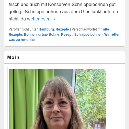
frisch und auch mit Konserven-Schnippelbohnen gut
gelingt. Schnippelbohnen aus dem Glas funktionieren
nicht, da
Gestovte Bohnen Hamburger Art
weiterlesen
→
Veröffentlicht unter
Hamburg
,
Rezepte
|
Verschlagwortet mit
alte
Rezepte
,
Bohnen
,
grüne Bohne
,
Rezept
,
Schnippelbohnen
,
Wir retten
was zu retten ist
Primärer
Moin
Seitenleisten-
Widgetbereich