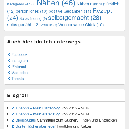
Nähen
(46)
Nähen macht glücklich
nachgebacken
(8)
Rezept
(12)
positive Gedanken
(11)
persönliches
(10)
selbstgemacht
(28)
(24)
Selbstfindung
(9)
selbstgenäht
(12)
Wochenweise Glück
(10)
Walnuss
(7)
Auch hier bin ich unterwegs
Facebook
Instagram
Pinterest
Mastodon
Threats
Blogroll
Tinabhh – Mein Gartenblog
von 2015 – 2018
Tinabhh – mein erster Blog
von 2012 – 2014
Blogs50plus
Sammlung zum Suchen, Finden und Entdecken
Bunte Küchenabenteuer
Foodblog und Katzen