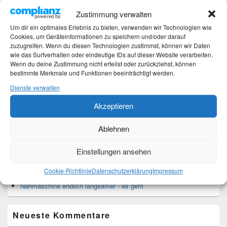
Sturz – Nachtrag
Zustimmung verwalten
Sturz mit Folgen
Gibt es was Neues?
Um dir ein optimales Erlebnis zu bieten, verwenden wir Technologien wie
Älter werden
Cookies, um Geräteinformationen zu speichern und/oder darauf
zuzugreifen. Wenn du diesen Technologien zustimmst, können wir Daten
wie das Surfverhalten oder eindeutige IDs auf dieser Website verarbeiten.
Wenn du deine Zustimmung nicht erteilst oder zurückziehst, können
Kategorien
bestimmte Merkmale und Funktionen beeinträchtigt werden.
Dienste verwalten
Kategorien
Akzeptieren
Top-Beiträge und Top-Seiten
Ablehnen
Leseknochen-Banderole 2023
Einstellungen ansehen
DIY - Projekt Kuscheldecke ist beendet
Leseknochen
Cookie-Richtlinie
Datenschutzerklärung
Impressum
DIY - Leseknochen-Bezug
Nähmaschine endlich langsamer - es geht
Neueste Kommentare