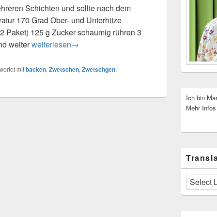
hreren Schichten und sollte nach dem
atur 170 Grad Ober- und Unterhitze
1/2 Paket) 125 g Zucker schaumig rühren 3
und weiter
Zwetschgenkuchen – Zwetschenkuchen
weiterlesen
→
ortet mit
backen
,
Zwetschen
,
Zwetschgen
,
Ich bin Ma
Mehr Infos
Transla