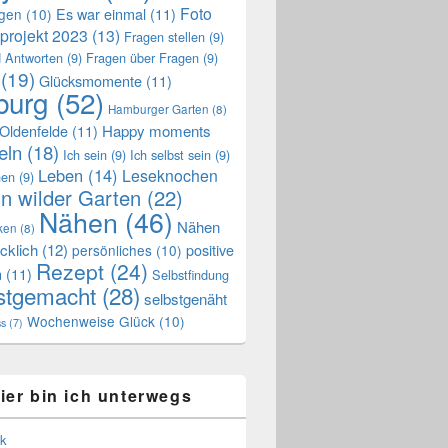
Foto
Es war einmal
(11)
ngen
(10)
projekt 2023
(13)
Fragen stellen
(9)
 Antworten
(9)
Fragen über Fragen
(9)
(19)
Glücksmomente
(11)
urg
(52)
Hamburger Garten
(8)
Oldenfelde
(11)
Happy moments
eln
(18)
Ich sein
(9)
Ich selbst sein
(9)
Leben
(14)
Leseknochen
nen
(9)
n wilder Garten
(22)
Nähen
(46)
Nähen
ken
(8)
cklich
(12)
positive
persönliches
(10)
Rezept
(24)
n
(11)
Selbstfindung
stgemacht
(28)
selbstgenäht
Wochenweise Glück
(10)
ss
(7)
ier bin ich unterwegs
k