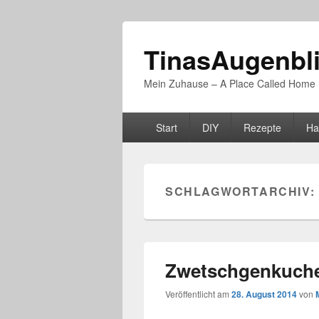
TinasAugenbl
Mein Zuhause – A Place Called Home
Primäres
Start
DIY
Rezepte
Ha
Menü
SCHLAGWORTARCHIV:
Zwetschgenkuch
Veröffentlicht am
28. August 2014
von