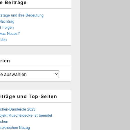
e Beiträge
tstage und ihre Bedeutung
Nachtrag
t Folgen
 was Neues?
rden
rien
iträge und Top-Seiten
chen-Banderole 2023
ojekt Kuscheldecke ist beendet
chen
eseknochen-Bezug