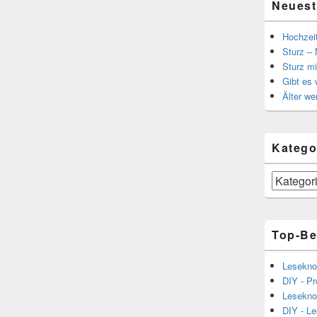
Neuest
Hochzei
Sturz – 
Sturz mi
Gibt es
Älter we
Katego
Kategorien
Top-Be
Lesekno
DIY - Pr
Lesekno
DIY - L