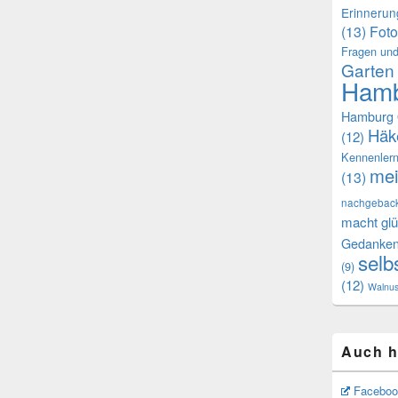
Erinneru
(13)
Foto
Fragen und
Garten
Hamb
Hamburg 
Häk
(12)
Kennenler
mei
(13)
nachgebac
macht glü
Gedanke
selb
(9)
(12)
Walnu
Auch h
Faceboo