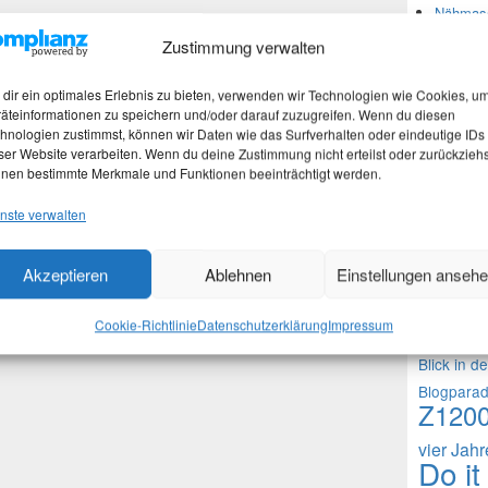
Nähmasc
Zustimmung verwalten
Neues
dir ein optimales Erlebnis zu bieten, verwenden wir Technologien wie Cookies, u
äteinformationen zu speichern und/oder darauf zuzugreifen. Wenn du diesen
hnologien zustimmst, können wir Daten wie das Surfverhalten oder eindeutige IDs
Martina
ser Website verarbeiten. Wenn du deine Zustimmung nicht erteilst oder zurückziehs
Stefan 
nen bestimmte Merkmale und Funktionen beeinträchtigt werden.
Martina
nste verwalten
Theme
Akzeptieren
Ablehnen
Einstellungen anseh
1000 Frag
Cookie-Richtlinie
Datenschutzerklärung
Impressum
Fragen an 
Blick in d
Blogpara
Z120
vier Jah
Do it