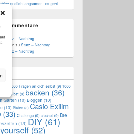
hine endlich langsamer - es geht
te Kommentare
m
 auf
zu
Sturz – Nachtrag
t,
Hoffmann
zu
Sturz – Nachtrag
zu
Sturz – Nachtrag
n
en
en
(9)
1000 Fragen an dich selbst
(9)
1000
backen
(36)
mich selbst
(9)
en Garten
(10)
Bloggen
(10)
Casio Exilim
de
(10)
Blüten
(8)
0
(33)
Die
Challenge
(9)
crochet
(9)
DIY
(61)
reszeiten
(13)
 yourself
(52)