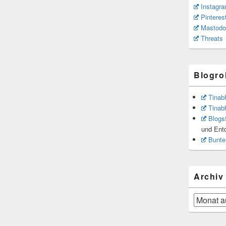
Instagr
Pinteres
Mastodo
Threats
Blogrol
Tinab
Tinab
Blogs
und Ent
Bunte
Archiv
Archiv