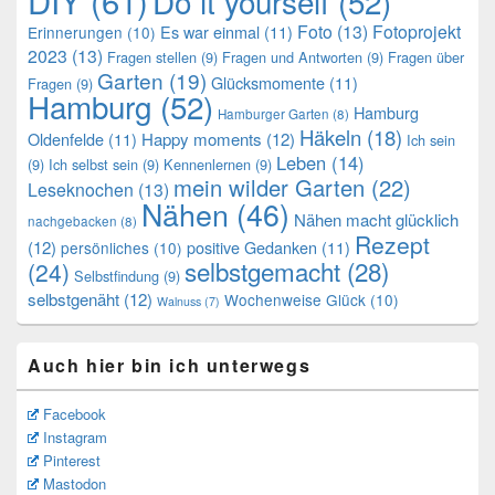
DIY
(61)
Do it yourself
(52)
Foto
(13)
Fotoprojekt
Es war einmal
(11)
Erinnerungen
(10)
2023
(13)
Fragen stellen
(9)
Fragen und Antworten
(9)
Fragen über
Garten
(19)
Glücksmomente
(11)
Fragen
(9)
Hamburg
(52)
Hamburg
Hamburger Garten
(8)
Häkeln
(18)
Oldenfelde
(11)
Happy moments
(12)
Ich sein
Leben
(14)
(9)
Ich selbst sein
(9)
Kennenlernen
(9)
mein wilder Garten
(22)
Leseknochen
(13)
Nähen
(46)
Nähen macht glücklich
nachgebacken
(8)
Rezept
(12)
positive Gedanken
(11)
persönliches
(10)
selbstgemacht
(28)
(24)
Selbstfindung
(9)
selbstgenäht
(12)
Wochenweise Glück
(10)
Walnuss
(7)
Auch hier bin ich unterwegs
Facebook
Instagram
Pinterest
Mastodon