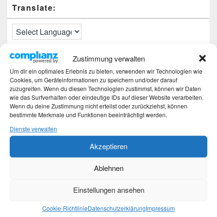
Translate:
Zustimmung verwalten
Neueste Beiträge
Um dir ein optimales Erlebnis zu bieten, verwenden wir Technologien wie
Cookies, um Geräteinformationen zu speichern und/oder darauf
Hochzeitstage und ihre Bedeutung
zuzugreifen. Wenn du diesen Technologien zustimmst, können wir Daten
Sturz – Nachtrag
wie das Surfverhalten oder eindeutige IDs auf dieser Website verarbeiten.
Sturz mit Folgen
Wenn du deine Zustimmung nicht erteilst oder zurückziehst, können
Gibt es was Neues?
bestimmte Merkmale und Funktionen beeinträchtigt werden.
Älter werden
Dienste verwalten
Akzeptieren
Kategorien
Ablehnen
Kategorien
Einstellungen ansehen
Top-Beiträge und Top-Seiten
Cookie-Richtlinie
Datenschutzerklärung
Impressum