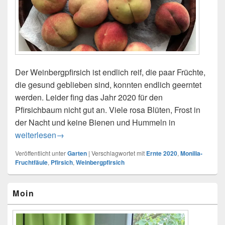
Der Weinbergpfirsich ist endlich reif, die paar Früchte,
die gesund geblieben sind, konnten endlich geerntet
werden. Leider fing das Jahr 2020 für den
Pfirsichbaum nicht gut an. Viele rosa Blüten, Frost in
der Nacht und keine Bienen und Hummeln in
Weinbergpfirsich Ernte 2020
weiterlesen
→
Veröffentlicht unter
Garten
|
Verschlagwortet mit
Ernte 2020
,
Monilia-
Fruchtfäule
,
Pfirsich
,
Weinbergpfirsich
Primärer
Moin
Seitenleisten-
Widgetbereich