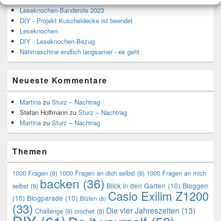
Leseknochen-Banderole 2023
DIY - Projekt Kuscheldecke ist beendet
Leseknochen
DIY - Leseknochen-Bezug
Nähmaschine endlich langsamer - es geht
Neueste Kommentare
Martina
zu
Sturz – Nachtrag
Stefan Hoffmann
zu
Sturz – Nachtrag
Martina
zu
Sturz – Nachtrag
Themen
1000 Fragen
(9)
1000 Fragen an dich selbst
(9)
1000 Fragen an mich
backen
(36)
Blick in den Garten
(10)
Bloggen
selbst
(9)
Casio Exilim Z1200
(10)
Blogparade
(10)
Blüten
(8)
(33)
Die vier Jahreszeiten
(13)
Challenge
(9)
crochet
(9)