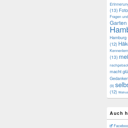
Erinneru
(13)
Foto
Fragen und
Garten
Hamb
Hamburg 
Häk
(12)
Kennenler
mei
(13)
nachgebac
macht glü
Gedanke
selb
(9)
(12)
Walnu
Auch h
Faceboo