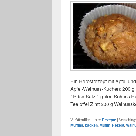
Ein Herbstrezept mit Apfel und
Apfel-Walnuss-Kuchen: 200 g 
1Prise Salz 1 guten Schuss R
Teelöffel Zimt 200 g Walnuss
Veröffentlicht unter
Rezepte
|
Verschlagw
Muffins
,
backen
,
Muffin
,
Rezept
,
Waln