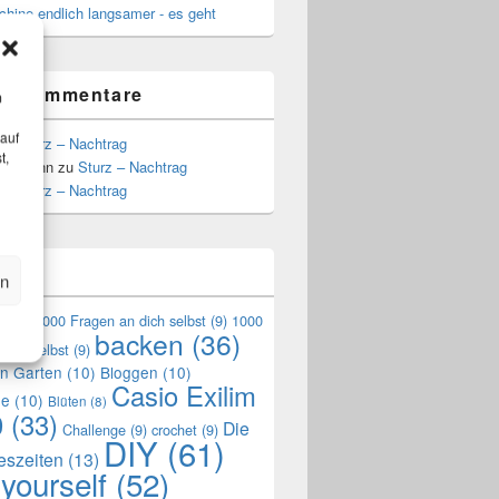
hine endlich langsamer - es geht
te Kommentare
m
 auf
zu
Sturz – Nachtrag
t,
Hoffmann
zu
Sturz – Nachtrag
zu
Sturz – Nachtrag
n
en
en
(9)
1000 Fragen an dich selbst
(9)
1000
backen
(36)
mich selbst
(9)
en Garten
(10)
Bloggen
(10)
Casio Exilim
de
(10)
Blüten
(8)
0
(33)
Die
Challenge
(9)
crochet
(9)
DIY
(61)
reszeiten
(13)
 yourself
(52)