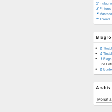
Instagr
Pinteres
Mastodo
Threats
Blogrol
Tinab
Tinab
Blogs
und Ent
Bunte
Archiv
Archiv