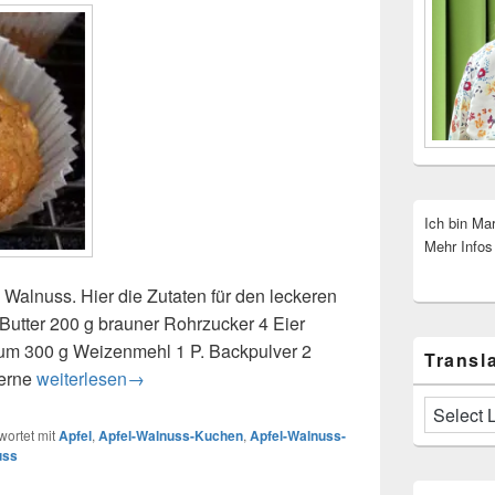
Ich bin Ma
Mehr Infos
 Walnuss. Hier die Zutaten für den leckeren
Butter 200 g brauner Rohrzucker 4 Eier
um 300 g Weizenmehl 1 P. Backpulver 2
Transla
kerne
Apfel-Walnuss-Kuchen oder Muffins
weiterlesen
→
ortet mit
Apfel
,
Apfel-Walnuss-Kuchen
,
Apfel-Walnuss-
uss