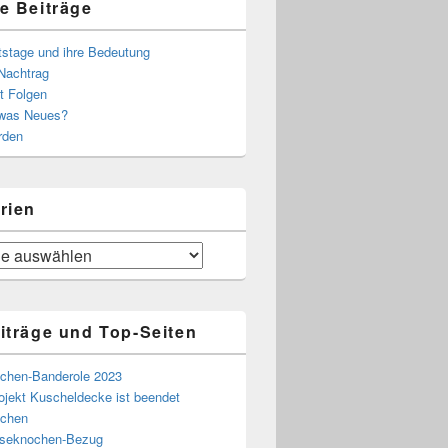
e Beiträge
tstage und ihre Bedeutung
Nachtrag
t Folgen
 was Neues?
rden
rien
iträge und Top-Seiten
chen-Banderole 2023
ojekt Kuscheldecke ist beendet
chen
eseknochen-Bezug