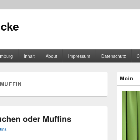
icke
mburg
Inhalt
About
Impressum
Datenschutz
C
Primärer
Moin
Seitenleisten
MUFFIN
Widgetberei
chen oder Muffins
tina