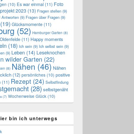
Foto
Es war einmal
(11)
ngen
(10)
projekt 2023
(13)
Fragen stellen
(9)
 Antworten
(9)
Fragen über Fragen
(9)
(19)
Glücksmomente
(11)
urg
(52)
Hamburger Garten
(8)
Oldenfelde
(11)
Happy moments
eln
(18)
Ich sein
(9)
Ich selbst sein
(9)
Leben
(14)
Leseknochen
nen
(9)
n wilder Garten
(22)
Nähen
(46)
Nähen
ken
(8)
cklich
(12)
positive
persönliches
(10)
Rezept
(24)
n
(11)
Selbstfindung
stgemacht
(28)
selbstgenäht
Wochenweise Glück
(10)
ss
(7)
ier bin ich unterwegs
k