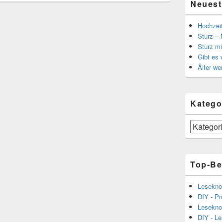
Neuest
Hochzei
Sturz – 
Sturz mi
Gibt es
Älter we
Katego
Kategorien
Top-Be
Lesekno
DIY - Pr
Lesekno
DIY - L