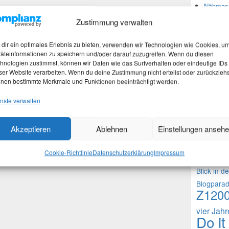
Nähmasc
Zustimmung verwalten
Neues
dir ein optimales Erlebnis zu bieten, verwenden wir Technologien wie Cookies, u
äteinformationen zu speichern und/oder darauf zuzugreifen. Wenn du diesen
hnologien zustimmst, können wir Daten wie das Surfverhalten oder eindeutige IDs
Martina
ser Website verarbeiten. Wenn du deine Zustimmung nicht erteilst oder zurückziehs
Stefan 
nen bestimmte Merkmale und Funktionen beeinträchtigt werden.
Martina
nste verwalten
Theme
Akzeptieren
Ablehnen
Einstellungen anseh
1000 Frag
Cookie-Richtlinie
Datenschutzerklärung
Impressum
Fragen an 
Blick in d
Blogpara
Z120
vier Jah
Do it