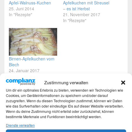
Apfel-Walnuss-Kuchen
Apfelkuchen mit Streusel
25. Juni 2014
– es ist Herbst
In "Rezepte"
21. November 2017
In "Rezepte"
Birnen-Apfelkuchen vom
Blech
24. Januar 2017
In "Rezepte"
Zustimmung verwalten
Um dir ein optimales Erlebnis zu bieten, verwenden wir Technologien wie
Dieser Eintrag wurde von
Martina
unter
Rezepte
veröffentlicht und mit
Cookies, um Geräteinformationen zu speichern und/oder darauf
Apfel
,
Apfel-Walnuss-Kuchen
,
Apfel-Walnuss-Muffins
,
backen
,
zuzugreifen. Wenn du diesen Technologien zustimmst, können wir Daten
Muffin
,
Rezept
,
Walnuss
verschlagwortet. Setze ein Lesezeichen für
wie das Surfverhalten oder eindeutige IDs auf dieser Website verarbeiten.
den
Permalink
.
Wenn du deine Zustimmung nicht erteilst oder zurückziehst, können
bestimmte Merkmale und Funktionen beeinträchtigt werden.
Die Kommentare sind geschlossen.
Dienste verwalten