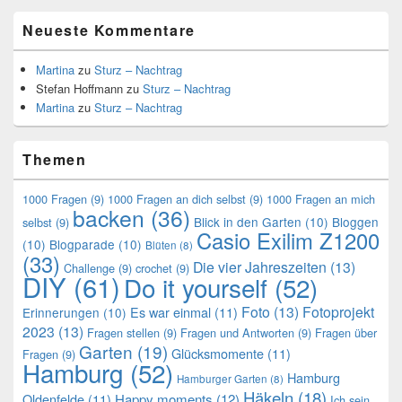
Neueste Kommentare
Martina
zu
Sturz – Nachtrag
Stefan Hoffmann
zu
Sturz – Nachtrag
Martina
zu
Sturz – Nachtrag
Themen
1000 Fragen
(9)
1000 Fragen an dich selbst
(9)
1000 Fragen an mich
backen
(36)
Blick in den Garten
(10)
Bloggen
selbst
(9)
Casio Exilim Z1200
(10)
Blogparade
(10)
Blüten
(8)
(33)
Die vier Jahreszeiten
(13)
Challenge
(9)
crochet
(9)
DIY
(61)
Do it yourself
(52)
Foto
(13)
Fotoprojekt
Es war einmal
(11)
Erinnerungen
(10)
2023
(13)
Fragen stellen
(9)
Fragen und Antworten
(9)
Fragen über
Garten
(19)
Glücksmomente
(11)
Fragen
(9)
Hamburg
(52)
Hamburg
Hamburger Garten
(8)
Häkeln
(18)
Oldenfelde
(11)
Happy moments
(12)
Ich sein