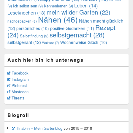
Leben
(14)
(9)
Ich selbst sein
(9)
Kennenlernen
(9)
mein wilder Garten
(22)
Leseknochen
(13)
Nähen
(46)
Nähen macht glücklich
nachgebacken
(8)
Rezept
(12)
positive Gedanken
(11)
persönliches
(10)
selbstgemacht
(28)
(24)
Selbstfindung
(9)
selbstgenäht
(12)
Wochenweise Glück
(10)
Walnuss
(7)
Auch hier bin ich unterwegs
Facebook
Instagram
Pinterest
Mastodon
Threats
Blogroll
Tinabhh – Mein Gartenblog
von 2015 – 2018