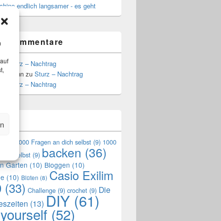
hine endlich langsamer - es geht
te Kommentare
m
 auf
zu
Sturz – Nachtrag
t,
Hoffmann
zu
Sturz – Nachtrag
zu
Sturz – Nachtrag
n
en
en
(9)
1000 Fragen an dich selbst
(9)
1000
backen
(36)
mich selbst
(9)
en Garten
(10)
Bloggen
(10)
Casio Exilim
de
(10)
Blüten
(8)
0
(33)
Die
Challenge
(9)
crochet
(9)
DIY
(61)
reszeiten
(13)
 yourself
(52)