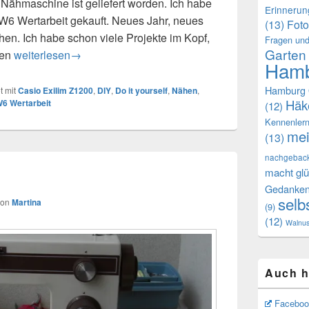
 Nähmaschine ist geliefert worden. Ich habe
Erinneru
W6 Wertarbeit gekauft. Neues Jahr, neues
(13)
Foto
n. Ich habe schon viele Projekte im Kopf,
Fragen und
Garten
den
Sie ist da !!! Die Overlock
weiterlesen
→
Hamb
Hamburg 
t mit
Casio Exilim Z1200
,
DIY
,
Do it yourself
,
Nähen
,
Häk
6 Wertarbeit
(12)
Kennenler
mei
(13)
nachgebac
macht glü
Gedanke
selb
von
Martina
(9)
(12)
Walnu
Auch h
Faceboo