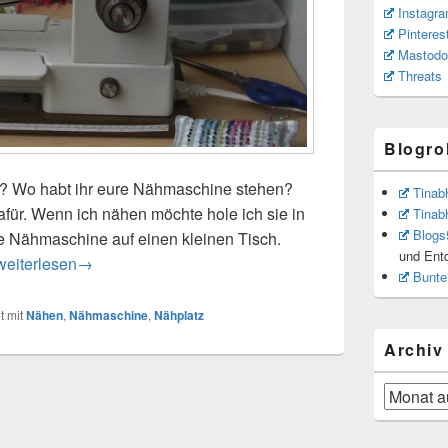
Instagr
Pinteres
Mastodo
Threats
Blogrol
tz? Wo habt ihr eure Nähmaschine stehen?
Tinab
afür. Wenn ich nähen möchte hole ich sie in
Tinab
Blogs
ie Nähmaschine auf einen kleinen Tisch.
und Ent
Nähplatz
weiterlesen
→
Bunte
t mit
Nähen
,
Nähmaschine
,
Nähplatz
Archiv
Archiv