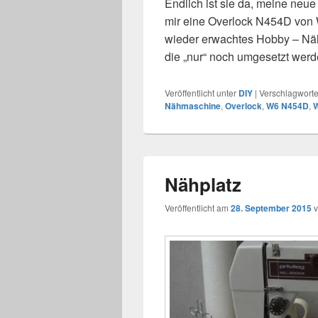
Endlich ist sie da, meine neue
mir eine Overlock N454D von 
wieder erwachtes Hobby – Nähe
die „nur“ noch umgesetzt wer
Veröffentlicht unter
DIY
|
Verschlagworte
Nähmaschine
,
Overlock
,
W6 N454D
,
W
Nähplatz
Veröffentlicht am
28. September 2015