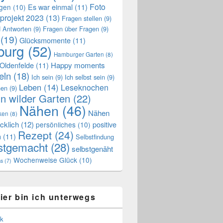
Foto
Es war einmal
(11)
ngen
(10)
projekt 2023
(13)
Fragen stellen
(9)
 Antworten
(9)
Fragen über Fragen
(9)
(19)
Glücksmomente
(11)
urg
(52)
Hamburger Garten
(8)
Oldenfelde
(11)
Happy moments
eln
(18)
Ich sein
(9)
Ich selbst sein
(9)
Leben
(14)
Leseknochen
nen
(9)
n wilder Garten
(22)
Nähen
(46)
Nähen
ken
(8)
cklich
(12)
positive
persönliches
(10)
Rezept
(24)
n
(11)
Selbstfindung
stgemacht
(28)
selbstgenäht
Wochenweise Glück
(10)
ss
(7)
ier bin ich unterwegs
k