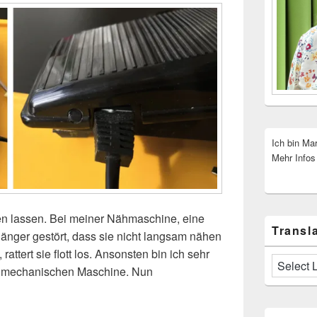
Ich bin Ma
Mehr Infos
 lassen. Bei meiner Nähmaschine, eine
Transla
änger gestört, dass sie nicht langsam nähen
attert sie flott los. Ansonsten bin ich sehr
en mechanischen Maschine. Nun
er – es geht