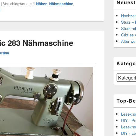
Neuest
k
|
Verschlagwortet mit
Nähen
,
Nähmaschine
,
u
Hochzei
Sturz – 
Sturz mi
Gibt es
ic 283 Nähmaschine
Älter we
rtina
Katego
Kategorien
Top-Be
Lesekno
DIY - Pr
Lesekno
DIY - L