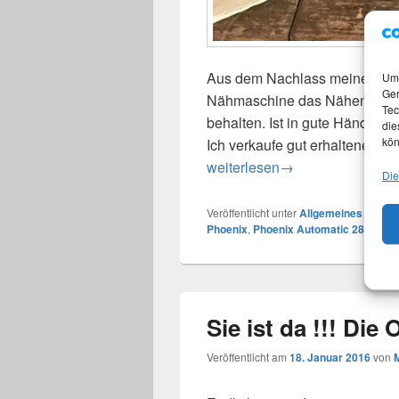
Aus dem Nachlass meiner Mutte
Um 
Ger
Nähmaschine das Nähen gelernt
Tec
behalten. Ist in gute Hände a
die
kön
Ich verkaufe gut erhaltene, vo
Phoenix Automatic 283 Nähm
weiterlesen
→
Die
Veröffentlicht unter
Allgemeines
|
Versc
Phoenix
,
Phoenix Automatic 283
Sie ist da !!! Die
Veröffentlicht am
18. Januar 2016
von