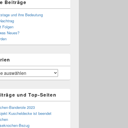
e Beiträge
tstage und ihre Bedeutung
Nachtrag
t Folgen
 was Neues?
rden
rien
iträge und Top-Seiten
chen-Banderole 2023
ojekt Kuscheldecke ist beendet
chen
eseknochen-Bezug