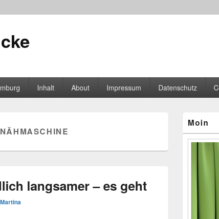
icke
mburg
Inhalt
About
Impressum
Datenschutz
C
Primärer
Moin
Seitenleisten
NÄHMASCHINE
Widgetberei
ich langsamer – es geht
Martina