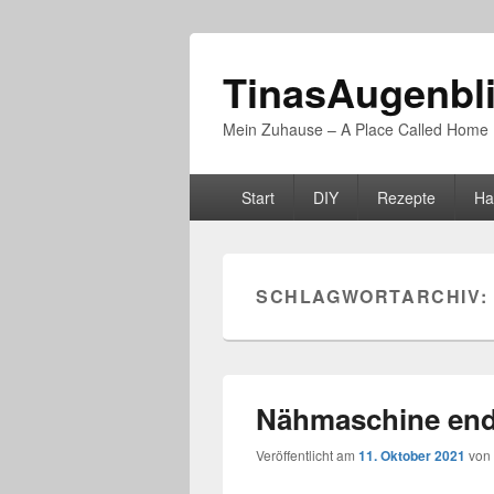
TinasAugenbl
Mein Zuhause – A Place Called Home
Primäres
Start
DIY
Rezepte
Ha
Menü
SCHLAGWORTARCHIV:
Nähmaschine endl
Veröffentlicht am
11. Oktober 2021
von