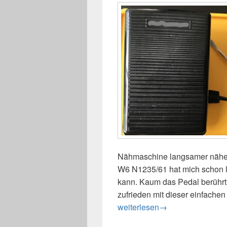
Nähmaschine langsamer nähen
W6 N1235/61 hat mich schon l
kann. Kaum das Pedal berührt, r
zufrieden mit dieser einfach
Nähmaschine endlich langsam
weiterlesen
→