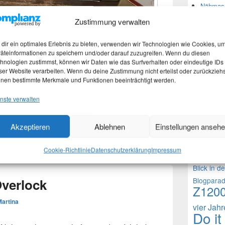
Nähmasc
Zustimmung verwalten
Neues
r. Als Kind habe ich auf dieser
dir ein optimales Erlebnis zu bieten, verwenden wir Technologien wie Cookies, u
äteinformationen zu speichern und/oder darauf zuzugreifen. Wenn du diesen
. Leider habe ich keinen Platz sie zu
hnologien zustimmst, können wir Daten wie das Surfverhalten oder eindeutige IDs
Martina
bgegeben worden! Viele Fotos weiter unten!
ser Website verarbeiten. Wenn du deine Zustimmung nicht erteilst oder zurückziehs
Stefan 
nen bestimmte Merkmale und Funktionen beeinträchtigt werden.
ll funktionsfähige Tret-Nähmaschine
Martina
aschine
nste verwalten
hlagwortet mit
Ebay
,
Ebay Auktion
,
Nähmaschine
,
Theme
Akzeptieren
Ablehnen
Einstellungen anseh
1000 Frag
Cookie-Richtlinie
Datenschutzerklärung
Impressum
Fragen an 
Blick in d
Blogpara
 Overlock
Z120
Martina
vier Jah
Do it