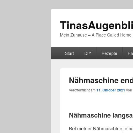
TinasAugenbl
Mein Zuhause – A Place Called Home
Primäres
Start
DIY
Rezepte
Ha
Menü
Nähmaschine endl
Veröffentlicht am
11. Oktober 2021
von
Nähmaschine langsa
Bei meiner Nähmaschine, ein