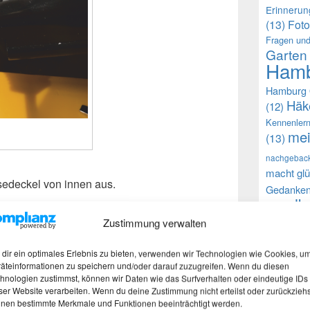
Erinneru
(13)
Foto
Fragen und
Garten
Hamb
Hamburg 
Häk
(12)
Kennenler
mei
(13)
nachgebac
macht glü
sedeckel von innen aus.
Gedanke
selb
(9)
(12)
Zustimmung verwalten
Walnu
dir ein optimales Erlebnis zu bieten, verwenden wir Technologien wie Cookies, u
äteinformationen zu speichern und/oder darauf zuzugreifen. Wenn du diesen
Auch h
hnologien zustimmst, können wir Daten wie das Surfverhalten oder eindeutige IDs
ser Website verarbeiten. Wenn du deine Zustimmung nicht erteilst oder zurückziehs
Faceboo
nen bestimmte Merkmale und Funktionen beeinträchtigt werden.