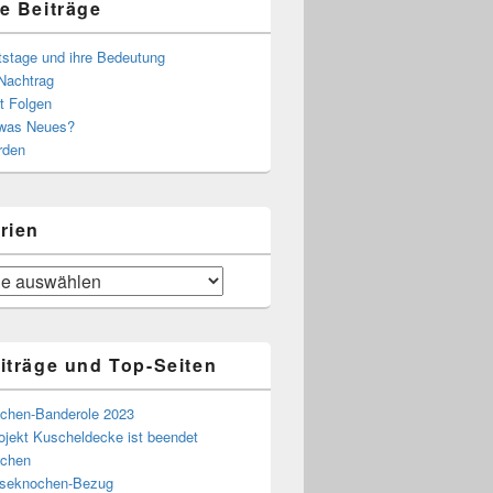
e Beiträge
tstage und ihre Bedeutung
Nachtrag
t Folgen
 was Neues?
rden
rien
iträge und Top-Seiten
chen-Banderole 2023
ojekt Kuscheldecke ist beendet
chen
eseknochen-Bezug