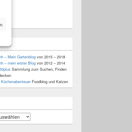
am
t
n
en
l
hh – Mein Gartenblog
von 2015 – 2018
hh – mein erster Blog
von 2012 – 2014
50plus
Sammlung zum Suchen, Finden
decken
 Küchenabenteuer
Foodblog und Katzen