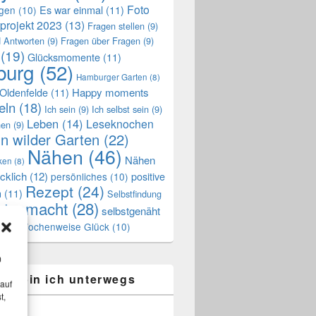
Foto
Es war einmal
(11)
ngen
(10)
projekt 2023
(13)
Fragen stellen
(9)
 Antworten
(9)
Fragen über Fragen
(9)
(19)
Glücksmomente
(11)
urg
(52)
Hamburger Garten
(8)
Oldenfelde
(11)
Happy moments
eln
(18)
Ich sein
(9)
Ich selbst sein
(9)
Leben
(14)
Leseknochen
nen
(9)
n wilder Garten
(22)
Nähen
(46)
Nähen
ken
(8)
cklich
(12)
positive
persönliches
(10)
Rezept
(24)
n
(11)
Selbstfindung
stgemacht
(28)
selbstgenäht
Wochenweise Glück
(10)
ss
(7)
m
ier bin ich unterwegs
 auf
t,
k