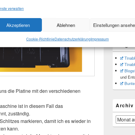
Instagr
nste verwalten
Pinteres
Mastodo
Threats
Akzeptieren
Ablehnen
Einstellungen anseh
Cookie-Richtlinie
Datenschutzerklärung
Impressum
Blogrol
Tinab
Tinab
Blogs
und Ent
Bunte
ns die Platine mit den verschiedenen
Archiv
aschine ist in diesem Fall das
nt, zuständig.
Archiv
 Schlitzes markieren, damit ich es wieder in
zen kann.