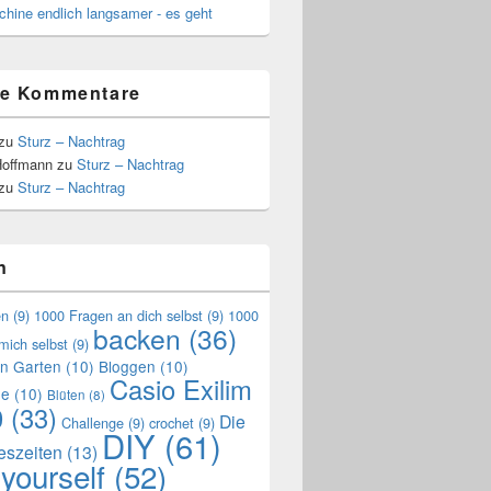
hine endlich langsamer - es geht
te Kommentare
zu
Sturz – Nachtrag
Hoffmann
zu
Sturz – Nachtrag
zu
Sturz – Nachtrag
n
en
(9)
1000 Fragen an dich selbst
(9)
1000
backen
(36)
mich selbst
(9)
en Garten
(10)
Bloggen
(10)
Casio Exilim
de
(10)
Blüten
(8)
0
(33)
Die
Challenge
(9)
crochet
(9)
DIY
(61)
reszeiten
(13)
 yourself
(52)