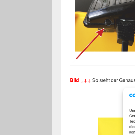
Bild ↓↓↓
So sieht der Gehäu
Um 
Ger
Tec
die
kön