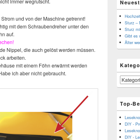
icht immer wegrutscht.
Neuest
Hochzei
 Strom und von der Maschine getrennt!
Sturz – 
htig mit dem Schraubendreher unter den
Sturz mi
hn auf.
Gibt es
rechen!
Älter we
de Nippel, die auch gelöst werden müssen.
ck arbeiten.
Katego
Gehäuse mit einem Föhn erwärmt werden
Habe ich aber nicht gebraucht.
Kategorien
Top-Be
Lesekno
DIY - Pr
Lesekno
DIY - L