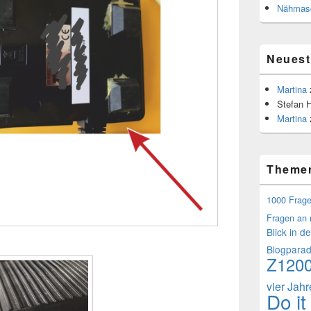
Nähmasc
Neues
Martina
Stefan 
Martina
Theme
1000 Frag
Fragen an 
Blick in d
Blogpara
Z120
vier Jah
Do it