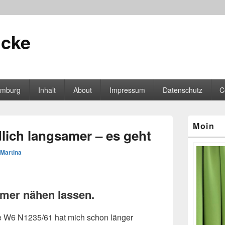
icke
mburg
Inhalt
About
Impressum
Datenschutz
C
Primärer
Moin
Seitenleisten
ich langsamer – es geht
Widgetberei
Martina
mer nähen lassen.
e W6 N1235/61 hat mich schon länger