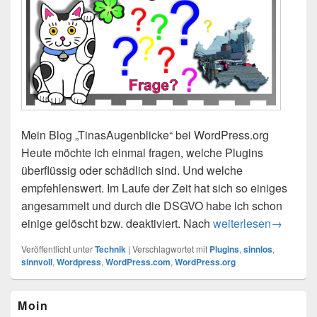
Mein Blog „TinasAugenblicke“ bei WordPress.org
Heute möchte ich einmal fragen, welche Plugins
überflüssig oder schädlich sind. Und welche
empfehlenswert. Im Laufe der Zeit hat sich so einiges
angesammelt und durch die DSGVO habe ich schon
einige gelöscht bzw. deaktiviert. Nach
Welche Plugins sind
weiterlesen
→
Veröffentlicht unter
Technik
|
Verschlagwortet mit
Plugins
,
sinnlos
,
sinnvoll
,
Wordpress
,
WordPress.com
,
WordPress.org
Primärer
Moin
Seitenleisten-