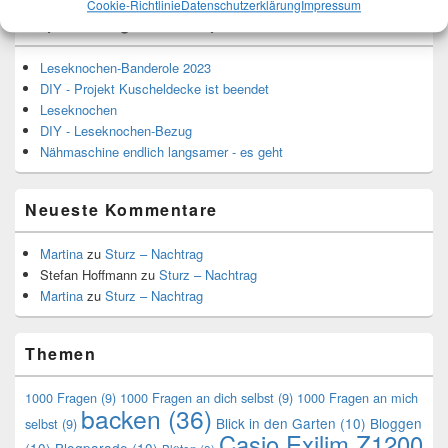
Cookie-Richtlinie
Datenschutzerklärung
Impressum
Top-Beiträge und Top-Seiten
Leseknochen-Banderole 2023
DIY - Projekt Kuscheldecke ist beendet
Leseknochen
DIY - Leseknochen-Bezug
Nähmaschine endlich langsamer - es geht
Neueste Kommentare
Martina
zu
Sturz – Nachtrag
Stefan Hoffmann
zu
Sturz – Nachtrag
Martina
zu
Sturz – Nachtrag
Themen
1000 Fragen
(9)
1000 Fragen an dich selbst
(9)
1000 Fragen an mich
backen
(36)
Blick in den Garten
(10)
Bloggen
selbst
(9)
Casio Exilim Z1200
(10)
Blogparade
(10)