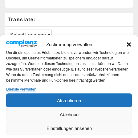
Translate:
Zustimmung verwalten
Um dir ein optimales Erlebnis zu bieten, verwenden wir Technologien wie
Neueste Beiträge
Cookies, um Geräteinformationen zu speichern und/oder darauf
zuzugreifen. Wenn du diesen Technologien zustimmst, können wir Daten
Hochzeitstage und ihre Bedeutung
wie das Surfverhalten oder eindeutige IDs auf dieser Website verarbeiten.
Sturz – Nachtrag
Wenn du deine Zustimmung nicht erteilst oder zurückziehst, können
bestimmte Merkmale und Funktionen beeinträchtigt werden.
Sturz mit Folgen
Gibt es was Neues?
Dienste verwalten
Älter werden
Akzeptieren
Kategorien
Ablehnen
Kategorien
Einstellungen ansehen