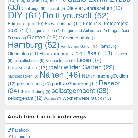
Blüten
(8)
(33)
Die vier Jahreszeiten
(13)
Challenge
(9)
crochet
(9)
DIY
(61)
Do it yourself
(52)
Foto
(13)
Fotoprojekt
Es war einmal
(11)
Erinnerungen
(10)
2023
(13)
Fragen stellen
(9)
Fragen und Antworten
(9)
Fragen über
Garten
(19)
Glücksmomente
(11)
Fragen
(9)
Hamburg
(52)
Hamburg
Hamburger Garten
(8)
Häkeln
(18)
Oldenfelde
(11)
Happy moments
(12)
Ich sein
Leben
(14)
(9)
Ich selbst sein
(9)
Kennenlernen
(9)
mein wilder Garten
(22)
Leseknochen
(13)
Nähen
(46)
Nähen macht glücklich
nachgebacken
(8)
Rezept
(12)
positive Gedanken
(11)
persönliches
(10)
selbstgemacht
(28)
(24)
Selbstfindung
(9)
selbstgenäht
(12)
Wochenweise Glück
(10)
Walnuss
(7)
Auch hier bin ich unterwegs
Facebook
Instagram