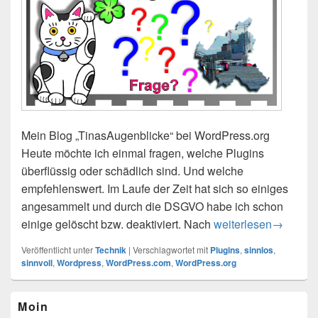
Mein Blog „TinasAugenblicke“ bei WordPress.org
Heute möchte ich einmal fragen, welche Plugins
überflüssig oder schädlich sind. Und welche
empfehlenswert. Im Laufe der Zeit hat sich so einiges
angesammelt und durch die DSGVO habe ich schon
einige gelöscht bzw. deaktiviert. Nach
Welche Plugins sind
weiterlesen
→
Veröffentlicht unter
Technik
|
Verschlagwortet mit
Plugins
,
sinnlos
,
sinnvoll
,
Wordpress
,
WordPress.com
,
WordPress.org
Primärer
Moin
Seitenleisten-