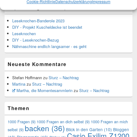
Cookie-Richtlinie
Datenschutzerklärung
Impressum
Top-Beiträge und Top-Seiten
Leseknochen-Banderole 2023
DIY - Projekt Kuscheldecke ist beendet
Leseknochen
DIY - Leseknochen-Bezug
Nähmaschine endlich langsamer - es geht
Neueste Kommentare
Stefan Hoffmann
zu
Sturz – Nachtrag
Martina
zu
Sturz – Nachtrag
Martha, die Momentesammlerin
zu
Sturz – Nachtrag
Themen
1000 Fragen
(9)
1000 Fragen an dich selbst
(9)
1000 Fragen an mich
backen
(36)
Blick in den Garten
(10)
Bloggen
selbst
(9)
Casio Exilim Z1200
(10)
Blogparade
(10)