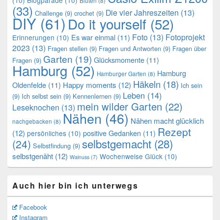
Blüten
(8)
(33)
Die vier Jahreszeiten
(13)
Challenge
(9)
crochet
(9)
DIY
(61)
Do it yourself
(52)
Foto
(13)
Fotoprojekt
Es war einmal
(11)
Erinnerungen
(10)
2023
(13)
Fragen stellen
(9)
Fragen und Antworten
(9)
Fragen über
Garten
(19)
Glücksmomente
(11)
Fragen
(9)
Hamburg
(52)
Hamburg
Hamburger Garten
(8)
Häkeln
(18)
Oldenfelde
(11)
Happy moments
(12)
Ich sein
Leben
(14)
(9)
Ich selbst sein
(9)
Kennenlernen
(9)
mein wilder Garten
(22)
Leseknochen
(13)
Nähen
(46)
Nähen macht glücklich
nachgebacken
(8)
Rezept
(12)
positive Gedanken
(11)
persönliches
(10)
selbstgemacht
(28)
(24)
Selbstfindung
(9)
selbstgenäht
(12)
Wochenweise Glück
(10)
Walnuss
(7)
Auch hier bin ich unterwegs
Facebook
Instagram