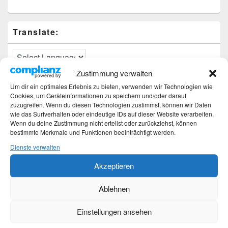
Translate:
Zustimmung verwalten
Um dir ein optimales Erlebnis zu bieten, verwenden wir Technologien wie
Neueste Beiträge
Cookies, um Geräteinformationen zu speichern und/oder darauf
zuzugreifen. Wenn du diesen Technologien zustimmst, können wir Daten
Hochzeitstage und ihre Bedeutung
wie das Surfverhalten oder eindeutige IDs auf dieser Website verarbeiten.
Sturz – Nachtrag
Wenn du deine Zustimmung nicht erteilst oder zurückziehst, können
bestimmte Merkmale und Funktionen beeinträchtigt werden.
Sturz mit Folgen
Gibt es was Neues?
Dienste verwalten
Älter werden
Akzeptieren
Kategorien
Ablehnen
Kategorien
Einstellungen ansehen