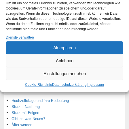
Um dir ein optimales Erlebnis zu bieten, verwenden wir Technologien wie
Cookies, um Geräteinformationen zu speichern und/oder darauf
zuzugreifen. Wenn du diesen Technologien zustimmst, können wir Daten
wie das Surfverhalten oder eindeutige IDs auf dieser Website verarbeiten.
Wenn du deine Zustimmung nicht erteilst oder zurückziehst, können
Ich bin Martina und Autorin dieses Blogs.
bestimmte Merkmale und Funktionen beeinträchtigt werden.
Mehr Infos unter About me.
Dienste verwalten
Akzeptieren
Translate:
Ablehnen
Einstellungen ansehen
Cookie-Richtlinie
Datenschutzerklärung
Impressum
Neueste Beiträge
Hochzeitstage und ihre Bedeutung
Sturz – Nachtrag
Sturz mit Folgen
Gibt es was Neues?
Älter werden