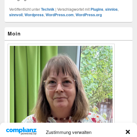
Veröffentlicht unter
Technik
|
Verschlagwortet mit
Plugins
,
sinnlos
,
sinnvoll
,
Wordpress
,
WordPress.com
,
WordPress.org
Primärer
Moin
Seitenleisten-
Widgetbereich
Zustimmung verwalten