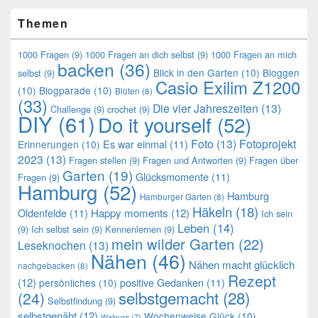
Themen
1000 Fragen
(9)
1000 Fragen an dich selbst
(9)
1000 Fragen an mich
backen
(36)
Blick in den Garten
(10)
Bloggen
selbst
(9)
Casio Exilim Z1200
(10)
Blogparade
(10)
Blüten
(8)
(33)
Die vier Jahreszeiten
(13)
Challenge
(9)
crochet
(9)
DIY
(61)
Do it yourself
(52)
Foto
(13)
Fotoprojekt
Es war einmal
(11)
Erinnerungen
(10)
2023
(13)
Fragen stellen
(9)
Fragen und Antworten
(9)
Fragen über
Garten
(19)
Glücksmomente
(11)
Fragen
(9)
Hamburg
(52)
Hamburg
Hamburger Garten
(8)
Häkeln
(18)
Oldenfelde
(11)
Happy moments
(12)
Ich sein
Leben
(14)
(9)
Ich selbst sein
(9)
Kennenlernen
(9)
mein wilder Garten
(22)
Leseknochen
(13)
Nähen
(46)
Nähen macht glücklich
nachgebacken
(8)
Rezept
(12)
positive Gedanken
(11)
persönliches
(10)
selbstgemacht
(28)
(24)
Selbstfindung
(9)
selbstgenäht
(12)
Wochenweise Glück
(10)
Walnuss
(7)