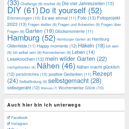
(33)
Die vier Jahreszeiten
(13)
Challenge
(9)
crochet
(9)
DIY
(61)
Do it yourself
(52)
Foto
(13)
Fotoprojekt
Es war einmal
(11)
Erinnerungen
(10)
2023
(13)
Fragen stellen
(9)
Fragen und Antworten
(9)
Fragen über
Garten
(19)
Glücksmomente
(11)
Fragen
(9)
Hamburg
(52)
Hamburg
Hamburger Garten
(8)
Häkeln
(18)
Oldenfelde
(11)
Happy moments
(12)
Ich sein
Leben
(14)
(9)
Ich selbst sein
(9)
Kennenlernen
(9)
mein wilder Garten
(22)
Leseknochen
(13)
Nähen
(46)
Nähen macht glücklich
nachgebacken
(8)
Rezept
(12)
positive Gedanken
(11)
persönliches
(10)
selbstgemacht
(28)
(24)
Selbstfindung
(9)
selbstgenäht
(12)
Wochenweise Glück
(10)
Walnuss
(7)
Auch hier bin ich unterwegs
Facebook
Instagram