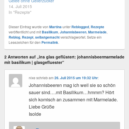
Gelee ohne Gelierzucker
Petersilie, Kerbel und was
14. Juli 2015
ihr noch so in der
In "Rezepte"
Brühe…
Dieser Eintrag wurde von
Martina
unter
Reblogged
,
Rezepte
veröffentlicht und mit
Basilikum
,
Johannisbeeren
,
Marmelade
,
Reblog
,
Rezept
,
selbstgemacht
verschlagwortet. Setze ein
Lesezeichen für den
Permalink
.
2 Antworten auf „ins glas geflüstert: johannisbeermarmelade
mit basilikum | glasgefluester“
nixe
schrieb
am
26. Juli 2015 um 19:32 Uhr
:
Johannisbeeren mag ich weil sie so schön
sauer sind….mit Basilikum…hmmm? Hört
sich komisch an zusammen mit Marmelade.
Liebe Grüße
Isolde