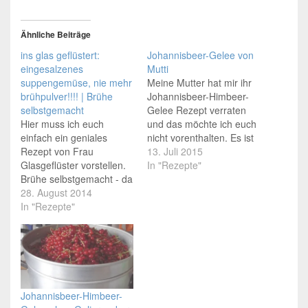
Ähnliche Beiträge
ins glas geflüstert:
Johannisbeer-Gelee von
eingesalzenes
Mutti
suppengemüse, nie mehr
Meine Mutter hat mir ihr
brühpulver!!!! | Brühe
Johannisbeer-Himbeer-
selbstgemacht
Gelee Rezept verraten
Hier muss ich euch
und das möchte ich euch
einfach ein geniales
nicht vorenthalten. Es ist
Rezept von Frau
eine Erinnerung an meine
13. Juli 2015
Glasgeflüster vorstellen.
Kindheit mit Butterbrot,
In "Rezepte"
Brühe selbstgemacht - da
Johannisbeer-Gelee und
weiß man, was auch
28. August 2014
Freiheit. Lasst euch nicht
wirklich drin ist. Keine
In "Rezepte"
von der Gewichtsangabe
Hefen, kein Glutamat,
Pfund irritieren. 1 Pfund
kein
(Pfd.) sind 500 Gramm,
Konservierungsgedöns ...
so hat man in alten
Das einzige was ihr
Küchen gerechnet und
braucht sind Möhren,
gewogen.…
Sellerie,
Johannisbeer-Himbeer-
Petersilienwurzel, Lauch,