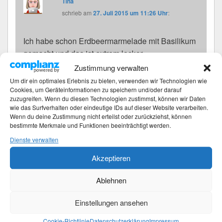
Tina
schrieb
am
27. Juli 2015 um 11:26 Uhr
:
Ich habe schon Erdbeermarmelade mit Basilikum
gemacht und das ist extrem lecker.
Zustimmung verwalten
Um dir ein optimales Erlebnis zu bieten, verwenden wir Technologien wie
Cookies, um Geräteinformationen zu speichern und/oder darauf
Beitragsnavigation
zuzugreifen. Wenn du diesen Technologien zustimmst, können wir Daten
wie das Surfverhalten oder eindeutige IDs auf dieser Website verarbeiten.
←
Vorherige
Vorheriger
Wenn du deine Zustimmung nicht erteilst oder zurückziehst, können
Wochenweise Glück KW 29/15
Beitrag:
bestimmte Merkmale und Funktionen beeinträchtigt werden.
Dienste verwalten
Weiter
→
Nächster
Akzeptieren
Wochenweise Glück KW 30/15
Beitrag:
Ablehnen
Primärer
Einstellungen ansehen
Moin
Seitenleisten-
Widgetbereich
Cookie-Richtlinie
Datenschutzerklärung
Impressum