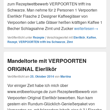
zum Rezeptwettbewerb VERPOORTEN trifft ins
Schwarze. Man nehme für 2 Personen 1 Verpoorten
Eierlikör Flasche 2 Designer Kaffeegläser von
Verpoorten oder Latte Gläser heißen kräftigen Kaffee 1
Becher Schlagsahne Zimt und Zucker
Der Zimtige
weiterlesen
→
Veröffentlicht unter
Rezepte
|
Verschlagwortet mit
Eierlikör
,
Kaffee
,
Rezept
,
VERPOORTEN trifft ins Schwarze
,
Zimt
Mandeltorte mit VERPOORTEN
ORIGINAL Eierlikör
Veröffentlicht am
25. Oktober 2014
von
Martina
Vor einiger Zeit habe ich mich über
www.erdbeerlounge.de zum Rezeptwettbewerb von
Verpoorten Original Eierlikör beworben. Nun kam
gestern ein Rundum-Glücklich-Genießerpaket von
Verpoorten an, mit folgendem Inhalt: eine 0,7 l Flasche