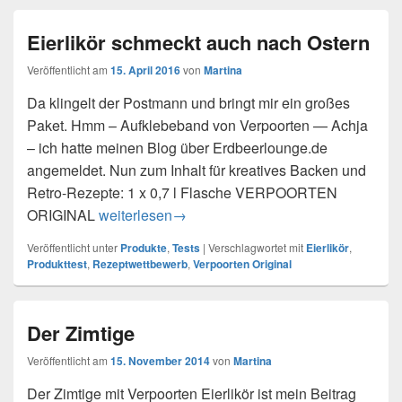
Eierlikör schmeckt auch nach Ostern
Veröffentlicht am
15. April 2016
von
Martina
Da klingelt der Postmann und bringt mir ein großes
Paket. Hmm – Aufklebeband von Verpoorten — Achja
– ich hatte meinen Blog über Erdbeerlounge.de
angemeldet. Nun zum Inhalt für kreatives Backen und
Retro-Rezepte: 1 x 0,7 l Flasche VERPOORTEN
ORIGINAL
Eierlikör schmeckt auch nach Ostern
weiterlesen
→
Veröffentlicht unter
Produkte
,
Tests
|
Verschlagwortet mit
Eierlikör
,
Produkttest
,
Rezeptwettbewerb
,
Verpoorten Original
Der Zimtige
Veröffentlicht am
15. November 2014
von
Martina
Der Zimtige mit Verpoorten Eierlikör ist mein Beitrag