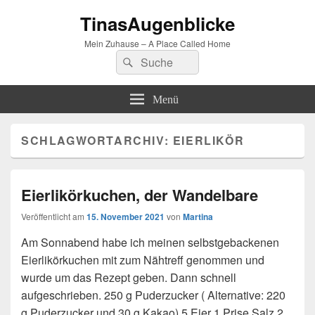
TinasAugenblicke
Mein Zuhause – A Place Called Home
Suchen
Suchen
nach:
Menü
SCHLAGWORTARCHIV:
EIERLIKÖR
Eierlikörkuchen, der Wandelbare
Veröffentlicht am
15. November 2021
von
Martina
Am Sonnabend habe ich meinen selbstgebackenen
Eierlikörkuchen mit zum Nähtreff genommen und
wurde um das Rezept geben. Dann schnell
aufgeschrieben. 250 g Puderzucker ( Alternative: 220
g Puderzucker und 30 g Kakao) 5 Eier 1 Prise Salz 2