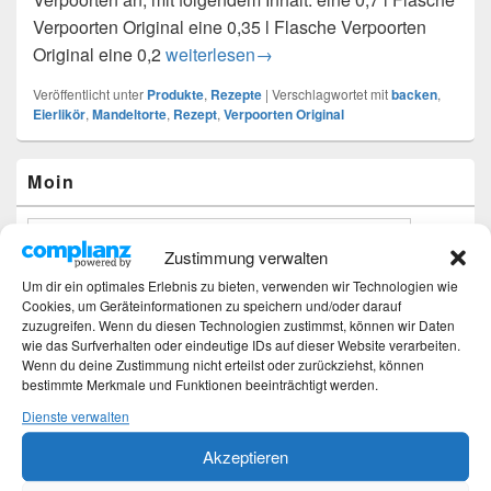
Verpoorten Original eine 0,35 l Flasche Verpoorten
Original eine 0,2
Mandeltorte mit VERPOORTEN ORIGINAL 
weiterlesen
→
Veröffentlicht unter
Produkte
,
Rezepte
|
Verschlagwortet mit
backen
,
Eierlikör
,
Mandeltorte
,
Rezept
,
Verpoorten Original
Primärer
Moin
Seitenleisten-
Widgetbereich
Zustimmung verwalten
Um dir ein optimales Erlebnis zu bieten, verwenden wir Technologien wie
Cookies, um Geräteinformationen zu speichern und/oder darauf
zuzugreifen. Wenn du diesen Technologien zustimmst, können wir Daten
wie das Surfverhalten oder eindeutige IDs auf dieser Website verarbeiten.
Wenn du deine Zustimmung nicht erteilst oder zurückziehst, können
bestimmte Merkmale und Funktionen beeinträchtigt werden.
Dienste verwalten
Akzeptieren