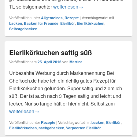
TL selbstgemachter
Eierlikörkuchen, der Wandelbare
weiterlesen
→
Veröffentlicht unter
Allgemeines
,
Rezepte
|
Verschlagwortet mit
backen
,
Backen für Freunde
,
Eierlikör
,
Eierlikörkuchen
,
Selbstgebacken
Eierlikörkuchen saftig süß
Veröffentlicht am
25. April 2016
von
Martina
Unbezahlte Werbung durch Markennennung Bei
Chefkoch.de habe ich ein richtig gutes Rezept für
Eierlikörkuchen gefunden. Super saftig und ziemlich
süß. Der ist auch nach 3 Tagen saftig und leicht und
lecker. Nur so lange hält er hier nicht. Selbst zum
Eierlikörkuchen saftig süß
weiterlesen
→
Veröffentlicht unter
Rezepte
|
Verschlagwortet mit
backen
,
Eierlikör
,
Eierlikörkuchen
,
nachgebacken
,
Verpoorten Eierlikör