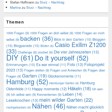
Stefan Hoffmann
zu
Sturz – Nachtrag
Martina
zu
Sturz – Nachtrag
Themen
1000 Fragen
(9)
1000 Fragen an dich selbst
(9)
1000 Fragen an mich
backen
(36)
Blick in den Garten
(10)
Bloggen
selbst
(9)
Casio Exilim Z1200
(10)
Blogparade
(10)
Blüten
(8)
(33)
Die vier Jahreszeiten
(13)
Challenge
(9)
crochet
(9)
DIY
(61)
Do it yourself
(52)
Foto
(13)
Fotoprojekt
Es war einmal
(11)
Erinnerungen
(10)
2023
(13)
Fragen stellen
(9)
Fragen und Antworten
(9)
Fragen über
Garten
(19)
Glücksmomente
(11)
Fragen
(9)
Hamburg
(52)
Hamburg
Hamburger Garten
(8)
Häkeln
(18)
Oldenfelde
(11)
Happy moments
(12)
Ich sein
Leben
(14)
(9)
Ich selbst sein
(9)
Kennenlernen
(9)
mein wilder Garten
(22)
Leseknochen
(13)
Nähen
(46)
Nähen macht glücklich
nachgebacken
(8)