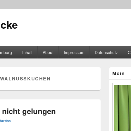
icke
mburg
Inhalt
About
Impressum
Datenschutz
C
Primärer
Moin
Seitenleisten
WALNUSSKUCHEN
Widgetberei
 nicht gelungen
Martina