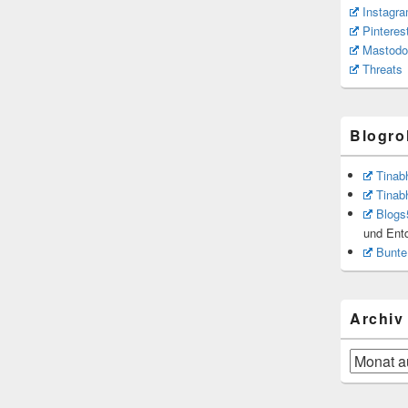
Instagr
Pinteres
Mastodo
Threats
Blogrol
Tinab
Tinab
Blogs
und Ent
Bunte
Archiv
Archiv