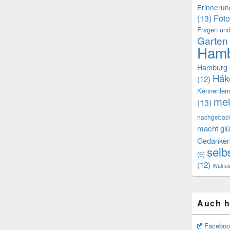
Erinneru
(13)
Foto
Fragen und
Garten
Hamb
Hamburg 
Häk
(12)
Kennenler
mei
(13)
nachgebac
macht glü
Gedanke
selb
(9)
(12)
Walnu
Auch h
Faceboo