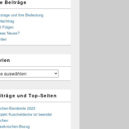
e Beiträge
tstage und ihre Bedeutung
Nachtrag
t Folgen
 was Neues?
rden
rien
iträge und Top-Seiten
chen-Banderole 2023
ojekt Kuscheldecke ist beendet
chen
eseknochen-Bezug