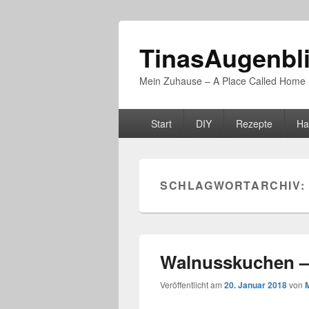
TinasAugenbl
Mein Zuhause – A Place Called Home
Primäres
Start
DIY
Rezepte
Ha
Menü
SCHLAGWORTARCHIV:
Walnusskuchen –
Veröffentlicht am
20. Januar 2018
von