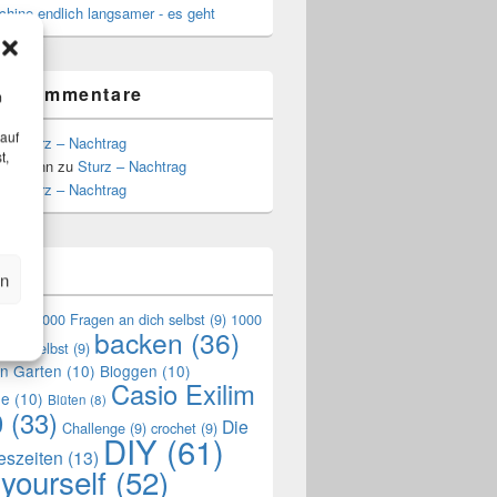
hine endlich langsamer - es geht
te Kommentare
m
 auf
zu
Sturz – Nachtrag
t,
Hoffmann
zu
Sturz – Nachtrag
zu
Sturz – Nachtrag
n
en
en
(9)
1000 Fragen an dich selbst
(9)
1000
backen
(36)
mich selbst
(9)
en Garten
(10)
Bloggen
(10)
Casio Exilim
de
(10)
Blüten
(8)
0
(33)
Die
Challenge
(9)
crochet
(9)
DIY
(61)
reszeiten
(13)
 yourself
(52)