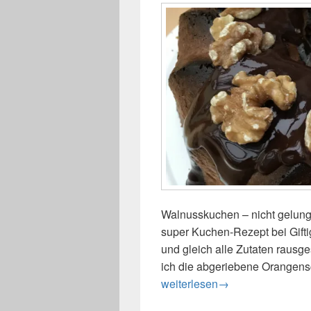
Walnusskuchen – nicht gelunge
super Kuchen-Rezept bei Gift
und gleich alle Zutaten rausg
ich die abgeriebene Orangensc
Walnusskuchen – nicht gelun
weiterlesen
→