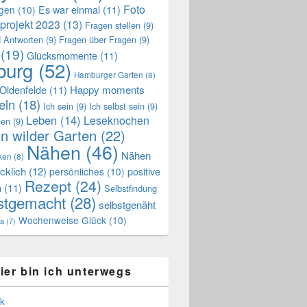
Foto
Es war einmal
(11)
ngen
(10)
projekt 2023
(13)
Fragen stellen
(9)
 Antworten
(9)
Fragen über Fragen
(9)
(19)
Glücksmomente
(11)
urg
(52)
Hamburger Garten
(8)
Oldenfelde
(11)
Happy moments
eln
(18)
Ich sein
(9)
Ich selbst sein
(9)
Leben
(14)
Leseknochen
nen
(9)
n wilder Garten
(22)
Nähen
(46)
Nähen
ken
(8)
cklich
(12)
positive
persönliches
(10)
Rezept
(24)
n
(11)
Selbstfindung
stgemacht
(28)
selbstgenäht
Wochenweise Glück
(10)
ss
(7)
ier bin ich unterwegs
k