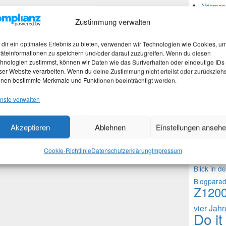
Nähmasc
Zustimmung verwalten
Neues
dir ein optimales Erlebnis zu bieten, verwenden wir Technologien wie Cookies, u
äteinformationen zu speichern und/oder darauf zuzugreifen. Wenn du diesen
hnologien zustimmst, können wir Daten wie das Surfverhalten oder eindeutige IDs
Martina
ser Website verarbeiten. Wenn du deine Zustimmung nicht erteilst oder zurückziehs
Stefan 
nen bestimmte Merkmale und Funktionen beeinträchtigt werden.
Martina
nste verwalten
Theme
Akzeptieren
Ablehnen
Einstellungen anseh
1000 Frag
Cookie-Richtlinie
Datenschutzerklärung
Impressum
Fragen an 
Blick in d
Blogpara
Z120
vier Jah
Do it