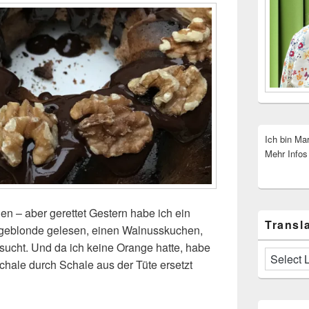
Ich bin Ma
Mehr Infos
n – aber gerettet Gestern habe ich ein
Transla
igeblonde gelesen, einen Walnusskuchen,
esucht. Und da ich keine Orange hatte, habe
hale durch Schale aus der Tüte ersetzt
gen