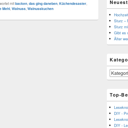
Neuest
ortet mit
backen
,
das ging daneben
,
Küchendesaster
,
e Mehl
,
Walnuss
,
Walnusskuchen
Hochzei
Sturz – 
Sturz mi
Gibt es
Älter we
Katego
Kategorien
Top-Be
Lesekno
DIY - Pr
Lesekno
DIY - L