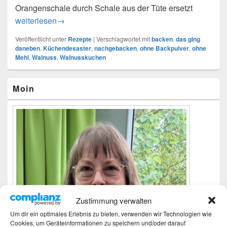
Orangenschale durch Schale aus der Tüte ersetzt
Walnusskuchen – nicht gelungen
weiterlesen
→
Veröffentlicht unter
Rezepte
|
Verschlagwortet mit
backen
,
das ging
daneben
,
Küchendesaster
,
nachgebacken
,
ohne Backpulver
,
ohne
Mehl
,
Walnuss
,
Walnusskuchen
Primärer
Moin
Seitenleisten-
Widgetbereich
Zustimmung verwalten
Um dir ein optimales Erlebnis zu bieten, verwenden wir Technologien wie
Cookies, um Geräteinformationen zu speichern und/oder darauf