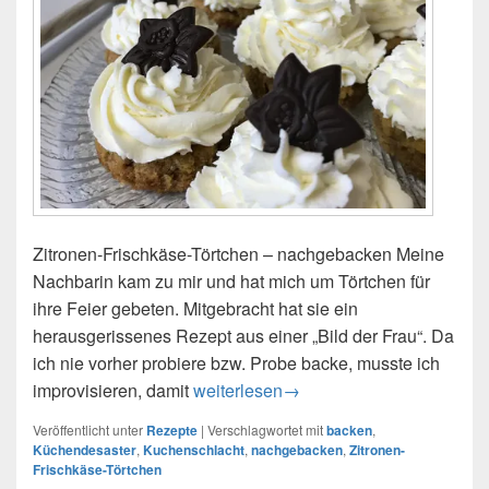
Zitronen-Frischkäse-Törtchen – nachgebacken Meine
Nachbarin kam zu mir und hat mich um Törtchen für
ihre Feier gebeten. Mitgebracht hat sie ein
herausgerissenes Rezept aus einer „Bild der Frau“. Da
ich nie vorher probiere bzw. Probe backe, musste ich
improvisieren, damit
Finde den Fehler – Rezept nachgeba
weiterlesen
→
Veröffentlicht unter
Rezepte
|
Verschlagwortet mit
backen
,
Küchendesaster
,
Kuchenschlacht
,
nachgebacken
,
Zitronen-
Frischkäse-Törtchen