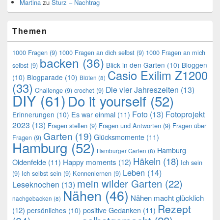
Martina
zu
Sturz – Nachtrag
Themen
1000 Fragen
(9)
1000 Fragen an dich selbst
(9)
1000 Fragen an mich
backen
(36)
Blick in den Garten
(10)
Bloggen
selbst
(9)
Casio Exilim Z1200
(10)
Blogparade
(10)
Blüten
(8)
(33)
Die vier Jahreszeiten
(13)
Challenge
(9)
crochet
(9)
DIY
(61)
Do it yourself
(52)
Foto
(13)
Fotoprojekt
Es war einmal
(11)
Erinnerungen
(10)
2023
(13)
Fragen stellen
(9)
Fragen und Antworten
(9)
Fragen über
Garten
(19)
Glücksmomente
(11)
Fragen
(9)
Hamburg
(52)
Hamburg
Hamburger Garten
(8)
Häkeln
(18)
Oldenfelde
(11)
Happy moments
(12)
Ich sein
Leben
(14)
(9)
Ich selbst sein
(9)
Kennenlernen
(9)
mein wilder Garten
(22)
Leseknochen
(13)
Nähen
(46)
Nähen macht glücklich
nachgebacken
(8)
Rezept
(12)
positive Gedanken
(11)
persönliches
(10)