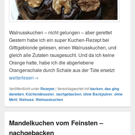
Walnusskuchen – nicht gelungen – aber gerettet
Gestern habe ich ein super Kuchen-Rezept bei
Giftigeblonde gelesen, einen Walnusskuchen, und
gleich alle Zutaten rausgesucht. Und da ich keine
Orange hatte, habe ich die abgeriebene
Orangenschale durch Schale aus der Tüte ersetzt
Walnusskuchen – nicht gelungen
weiterlesen
→
Veröffentlicht unter
Rezepte
|
Verschlagwortet mit
backen
,
das ging
daneben
,
Küchendesaster
,
nachgebacken
,
ohne Backpulver
,
ohne
Mehl
,
Walnuss
,
Walnusskuchen
Mandelkuchen vom Feinsten –
nachgebacken