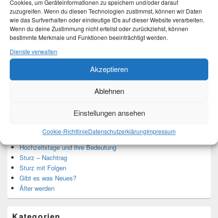
Cookies, um Geräteinformationen zu speichern und/oder darauf
zuzugreifen. Wenn du diesen Technologien zustimmst, können wir Daten
wie das Surfverhalten oder eindeutige IDs auf dieser Website verarbeiten.
Ich bin Martina und Autorin dieses Blogs.
Wenn du deine Zustimmung nicht erteilst oder zurückziehst, können
Mehr Infos unter About me.
bestimmte Merkmale und Funktionen beeinträchtigt werden.
Dienste verwalten
Akzeptieren
Translate:
Ablehnen
Einstellungen ansehen
Neueste Beiträge
Cookie-Richtlinie
Datenschutzerklärung
Impressum
Hochzeitstage und ihre Bedeutung
Sturz – Nachtrag
Sturz mit Folgen
Gibt es was Neues?
Älter werden
Kategorien