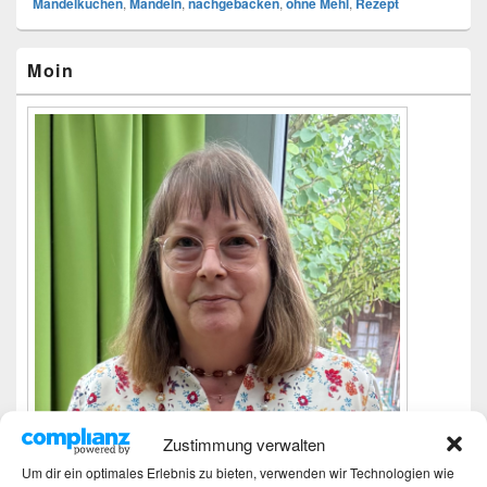
Mandelkuchen
,
Mandeln
,
nachgebacken
,
ohne Mehl
,
Rezept
Primärer
Moin
Seitenleisten-
Widgetbereich
Zustimmung verwalten
Um dir ein optimales Erlebnis zu bieten, verwenden wir Technologien wie