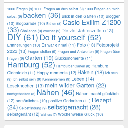
1000 Fragen
(9)
1000 Fragen an dich selbst
(9)
1000 Fragen an mich
backen
(36)
Blick in den Garten
(10)
Bloggen
selbst
(9)
Casio Exilim Z1200
(10)
Blogparade
(10)
Blüten
(8)
(33)
Die vier Jahreszeiten
(13)
Challenge
(9)
crochet
(9)
DIY
(61)
Do it yourself
(52)
Foto
(13)
Fotoprojekt
Es war einmal
(11)
Erinnerungen
(10)
2023
(13)
Fragen stellen
(9)
Fragen und Antworten
(9)
Fragen über
Garten
(19)
Glücksmomente
(11)
Fragen
(9)
Hamburg
(52)
Hamburg
Hamburger Garten
(8)
Häkeln
(18)
Oldenfelde
(11)
Happy moments
(12)
Ich sein
Leben
(14)
(9)
Ich selbst sein
(9)
Kennenlernen
(9)
mein wilder Garten
(22)
Leseknochen
(13)
Nähen
(46)
Nähen macht glücklich
nachgebacken
(8)
Rezept
(12)
positive Gedanken
(11)
persönliches
(10)
selbstgemacht
(28)
(24)
Selbstfindung
(9)
selbstgenäht
(12)
Wochenweise Glück
(10)
Walnuss
(7)