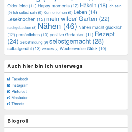
Häkeln
(18)
Oldenfelde
(11)
Happy moments
(12)
Ich sein
Leben
(14)
(9)
Ich selbst sein
(9)
Kennenlernen
(9)
mein wilder Garten
(22)
Leseknochen
(13)
Nähen
(46)
Nähen macht glücklich
nachgebacken
(8)
Rezept
(12)
positive Gedanken
(11)
persönliches
(10)
selbstgemacht
(28)
(24)
Selbstfindung
(9)
selbstgenäht
(12)
Wochenweise Glück
(10)
Walnuss
(7)
Auch hier bin ich unterwegs
Facebook
Instagram
Pinterest
Mastodon
Threats
Blogroll