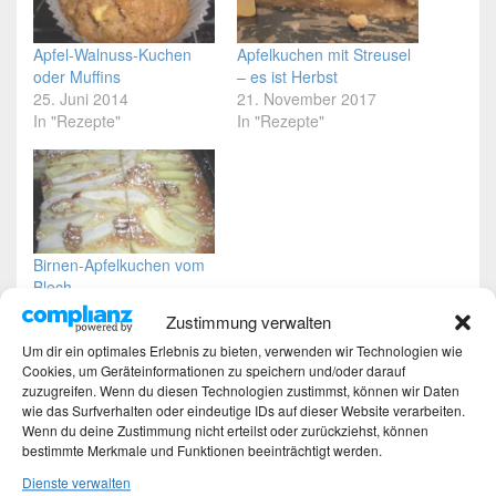
Apfel-Walnuss-Kuchen
Apfelkuchen mit Streusel
oder Muffins
– es ist Herbst
25. Juni 2014
21. November 2017
In "Rezepte"
In "Rezepte"
Birnen-Apfelkuchen vom
Blech
24. Januar 2017
Zustimmung verwalten
In "Rezepte"
Um dir ein optimales Erlebnis zu bieten, verwenden wir Technologien wie
Cookies, um Geräteinformationen zu speichern und/oder darauf
Dieser Eintrag wurde von
Martina
unter
Rezepte
veröffentlicht und mit
zuzugreifen. Wenn du diesen Technologien zustimmst, können wir Daten
Apfelkuchen
,
backen
,
Walnuss
verschlagwortet. Setze ein
wie das Surfverhalten oder eindeutige IDs auf dieser Website verarbeiten.
Lesezeichen für den
Permalink
.
Wenn du deine Zustimmung nicht erteilst oder zurückziehst, können
bestimmte Merkmale und Funktionen beeinträchtigt werden.
Dienste verwalten