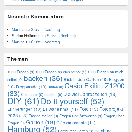
Neueste Kommentare
Martina
zu
Sturz – Nachtrag
Stefan Hoffmann
zu
Sturz – Nachtrag
Martina
zu
Sturz – Nachtrag
Themen
1000 Fragen
(9)
1000 Fragen an dich selbst
(9)
1000 Fragen an mich
backen
(36)
Blick in den Garten
(10)
Bloggen
selbst
(9)
Casio Exilim Z1200
(10)
Blogparade
(10)
Blüten
(8)
(33)
Die vier Jahreszeiten
(13)
Challenge
(9)
crochet
(9)
DIY
(61)
Do it yourself
(52)
Foto
(13)
Fotoprojekt
Es war einmal
(11)
Erinnerungen
(10)
2023
(13)
Fragen stellen
(9)
Fragen und Antworten
(9)
Fragen über
Garten
(19)
Glücksmomente
(11)
Fragen
(9)
Hamburg
(52)
Hamburg
Hamburger Garten
(8)