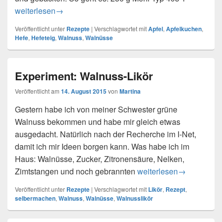
Apfelkuchen – Hefe und Walnuss
weiterlesen
→
Veröffentlicht unter
Rezepte
|
Verschlagwortet mit
Apfel
,
Apfelkuchen
,
Hefe
,
Hefeteig
,
Walnuss
,
Walnüsse
Experiment: Walnuss-Likör
Veröffentlicht am
14. August 2015
von
Martina
Gestern habe ich von meiner Schwester grüne
Walnuss bekommen und habe mir gleich etwas
ausgedacht. Natürlich nach der Recherche im I-Net,
damit ich mir Ideen borgen kann. Was habe ich im
Haus: Walnüsse, Zucker, Zitronensäure, Nelken,
Zimtstangen und noch gebrannten
Experiment: Walnuss-Li
weiterlesen
→
Veröffentlicht unter
Rezepte
|
Verschlagwortet mit
Likör
,
Rezept
,
selbermachen
,
Walnuss
,
Walnüsse
,
Walnusslikör