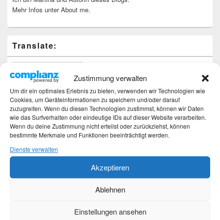
Mehr Infos unter About me.
Translate:
Zustimmung verwalten
Um dir ein optimales Erlebnis zu bieten, verwenden wir Technologien wie
Cookies, um Geräteinformationen zu speichern und/oder darauf
Neueste Beiträge
zuzugreifen. Wenn du diesen Technologien zustimmst, können wir Daten
wie das Surfverhalten oder eindeutige IDs auf dieser Website verarbeiten.
Hochzeitstage und ihre Bedeutung
Wenn du deine Zustimmung nicht erteilst oder zurückziehst, können
Sturz – Nachtrag
bestimmte Merkmale und Funktionen beeinträchtigt werden.
Sturz mit Folgen
Dienste verwalten
Gibt es was Neues?
Älter werden
Akzeptieren
Ablehnen
Kategorien
Einstellungen ansehen
Kategorien