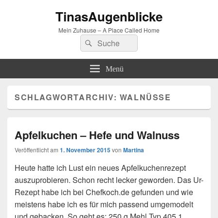
TinasAugenblicke
Mein Zuhause – A Place Called Home
Suchen
Suchen
nach:
Menü
SCHLAGWORTARCHIV:
WALNÜSSE
Apfelkuchen – Hefe und Walnuss
Veröffentlicht am
1. November 2015
von
Martina
Heute hatte ich Lust ein neues Apfelkuchenrezept
auszuprobieren. Schon recht lecker geworden. Das Ur-
Rezept habe ich bei Chefkoch.de gefunden und wie
meistens habe ich es für mich passend umgemodelt
und gebacken. So geht es: 250 g Mehl Typ 405 1