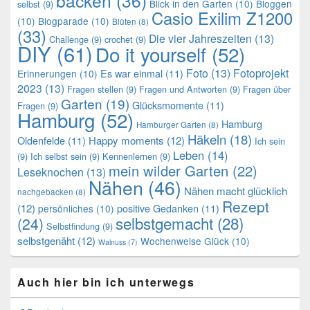
backen
(36)
Blick in den Garten
(10)
Bloggen
selbst
(9)
Casio Exilim Z1200
(10)
Blogparade
(10)
Blüten
(8)
(33)
Die vier Jahreszeiten
(13)
Challenge
(9)
crochet
(9)
DIY
(61)
Do it yourself
(52)
Foto
(13)
Fotoprojekt
Es war einmal
(11)
Erinnerungen
(10)
2023
(13)
Fragen stellen
(9)
Fragen und Antworten
(9)
Fragen über
Garten
(19)
Glücksmomente
(11)
Fragen
(9)
Hamburg
(52)
Hamburg
Hamburger Garten
(8)
Häkeln
(18)
Oldenfelde
(11)
Happy moments
(12)
Ich sein
Leben
(14)
(9)
Ich selbst sein
(9)
Kennenlernen
(9)
mein wilder Garten
(22)
Leseknochen
(13)
Nähen
(46)
Nähen macht glücklich
nachgebacken
(8)
Rezept
(12)
positive Gedanken
(11)
persönliches
(10)
selbstgemacht
(28)
(24)
Selbstfindung
(9)
selbstgenäht
(12)
Wochenweise Glück
(10)
Walnuss
(7)
Auch hier bin ich unterwegs