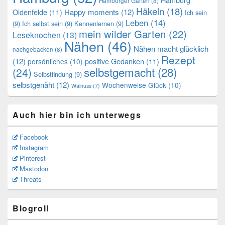
Hamburger Garten
(8)
Häkeln
(18)
Oldenfelde
(11)
Happy moments
(12)
Ich sein
Leben
(14)
(9)
Ich selbst sein
(9)
Kennenlernen
(9)
mein wilder Garten
(22)
Leseknochen
(13)
Nähen
(46)
Nähen macht glücklich
nachgebacken
(8)
Rezept
(12)
positive Gedanken
(11)
persönliches
(10)
selbstgemacht
(28)
(24)
Selbstfindung
(9)
selbstgenäht
(12)
Wochenweise Glück
(10)
Walnuss
(7)
Auch hier bin ich unterwegs
Facebook
Instagram
Pinterest
Mastodon
Threats
Blogroll