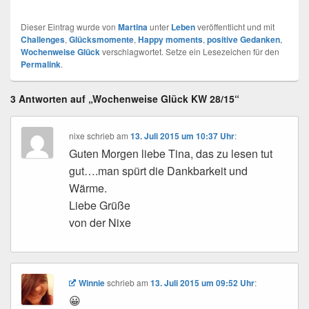
Augenbrauen zupfen.
Freudige Überraschung:
Dieser Eintrag wurde von
Martina
unter
Leben
veröffentlicht und mit
Hat nur 2 Euro gekostet.
Challenges
,
Glücksmomente
,
Happy moments
,
positive Gedanken
,
Das nenne ich günstig.
Wochenweise Glück
verschlagwortet. Setze ein Lesezeichen für den
Hier in HH wird sonst
Permalink
.
schon 5 Euro und mehr
verlangt. Da fahre ich
3 Antworten auf „Wochenweise Glück KW 28/15“
doch gerne…
nixe
schrieb
am
13. Juli 2015 um 10:37 Uhr
:
Guten Morgen liebe Tina, das zu lesen tut
gut….man spürt die Dankbarkeit und
Wärme.
Liebe Grüße
von der Nixe
Winnie
schrieb
am
13. Juli 2015 um 09:52 Uhr
:
😀