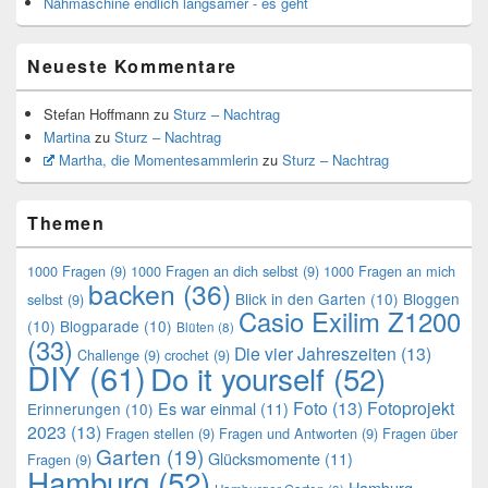
Nähmaschine endlich langsamer - es geht
Neueste Kommentare
Stefan Hoffmann
zu
Sturz – Nachtrag
Martina
zu
Sturz – Nachtrag
Martha, die Momentesammlerin
zu
Sturz – Nachtrag
Themen
1000 Fragen
(9)
1000 Fragen an dich selbst
(9)
1000 Fragen an mich
backen
(36)
Blick in den Garten
(10)
Bloggen
selbst
(9)
Casio Exilim Z1200
(10)
Blogparade
(10)
Blüten
(8)
(33)
Die vier Jahreszeiten
(13)
Challenge
(9)
crochet
(9)
DIY
(61)
Do it yourself
(52)
Foto
(13)
Fotoprojekt
Es war einmal
(11)
Erinnerungen
(10)
2023
(13)
Fragen stellen
(9)
Fragen und Antworten
(9)
Fragen über
Garten
(19)
Glücksmomente
(11)
Fragen
(9)
Hamburg
(52)
Hamburg