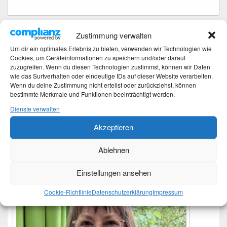
Beitragsnavigation
Zustimmung verwalten
←
Vorherige
Vorheriger
Um dir ein optimales Erlebnis zu bieten, verwenden wir Technologien wie
Wochenweise Glück KW 27/15
Cookies, um Geräteinformationen zu speichern und/oder darauf
Beitrag:
zuzugreifen. Wenn du diesen Technologien zustimmst, können wir Daten
wie das Surfverhalten oder eindeutige IDs auf dieser Website verarbeiten.
Weiter
→
Nächster
Wenn du deine Zustimmung nicht erteilst oder zurückziehst, können
Johannisbeer-Gelee von Mutti
bestimmte Merkmale und Funktionen beeinträchtigt werden.
Beitrag:
Dienste verwalten
Akzeptieren
Primärer
Moin
Seitenleisten-
Ablehnen
Widgetbereich
Einstellungen ansehen
Cookie-Richtlinie
Datenschutzerklärung
Impressum