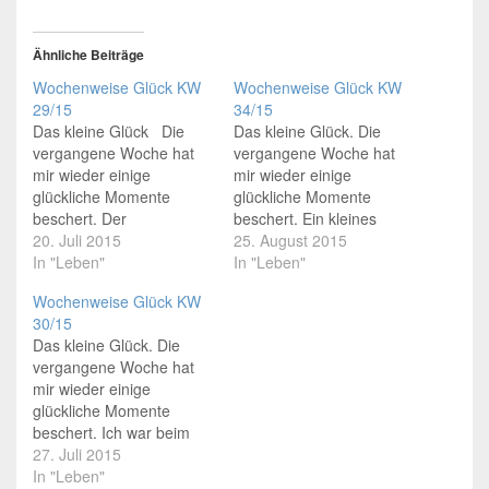
Ähnliche Beiträge
Wochenweise Glück KW
Wochenweise Glück KW
29/15
34/15
Das kleine Glück Die
Das kleine Glück. Die
vergangene Woche hat
vergangene Woche hat
mir wieder einige
mir wieder einige
glückliche Momente
glückliche Momente
beschert. Der
beschert. Ein kleines
Vorratsschrank ist voller
20. Juli 2015
junges Wildkaninchen
25. August 2015
Johannisbeergläser. In
In "Leben"
gerettet. Das kam spät
In "Leben"
verschiedenen
Abends durch die
Wochenweise Glück KW
Variationen und immer
Katzenklappe und ist in
30/15
wieder lecker. Dank den
die Küche gehoppelt.
Das kleine Glück. Die
edlen Johannisbeer
Dort hat es sich in Panik
vergangene Woche hat
Spendern. Unseren 19.
unter den Schränken
mir wieder einige
Hochzeitstag hatten mein
verkrochen. Mein GöGa
glückliche Momente
GöGa und ich. Nach
hat es wieder in die
beschert. Ich war beim
diversen Höhen und
Freiheit gesetzt.…
Friseur zum Pony
27. Juli 2015
Tiefen, wer hätte das
schneiden und
In "Leben"
damals gedacht ;-)…