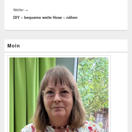
Weiter
→
Nächster
DIY – bequeme weite Hose – nähen
Beitrag:
Primärer
Moin
Seitenleisten-
Widgetbereich