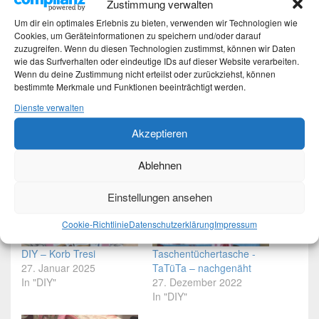
Zustimmung verwalten
WhatsApp
Mastodon
Um dir ein optimales Erlebnis zu bieten, verwenden wir Technologien wie
Cookies, um Geräteinformationen zu speichern und/oder darauf
Threads
E-Mail
zuzugreifen. Wenn du diesen Technologien zustimmst, können wir Daten
wie das Surfverhalten oder eindeutige IDs auf dieser Website verarbeiten.
Wenn du deine Zustimmung nicht erteilst oder zurückziehst, können
Gefällt mir:
bestimmte Merkmale und Funktionen beeinträchtigt werden.
Dienste verwalten
Akzeptieren
Ablehnen
Ähnliche Beiträge
Einstellungen ansehen
Cookie-Richtlinie
Datenschutzerklärung
Impressum
DIY – Korb Tresi
Taschentüchertasche -
27. Januar 2025
TaTüTa – nachgenäht
In "DIY"
27. Dezember 2022
In "DIY"