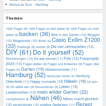
Martina
zu
Sturz – Nachtrag
Themen
1000 Fragen
(9)
1000 Fragen an dich selbst
(9)
1000 Fragen an mich
backen
(36)
Blick in den Garten
(10)
Bloggen
selbst
(9)
Casio Exilim Z1200
(10)
Blogparade
(10)
Blüten
(8)
(33)
Die vier Jahreszeiten
(13)
Challenge
(9)
crochet
(9)
DIY
(61)
Do it yourself
(52)
Foto
(13)
Fotoprojekt
Es war einmal
(11)
Erinnerungen
(10)
2023
(13)
Fragen stellen
(9)
Fragen und Antworten
(9)
Fragen über
Garten
(19)
Glücksmomente
(11)
Fragen
(9)
Hamburg
(52)
Hamburg
Hamburger Garten
(8)
Häkeln
(18)
Oldenfelde
(11)
Happy moments
(12)
Ich sein
Leben
(14)
(9)
Ich selbst sein
(9)
Kennenlernen
(9)
mein wilder Garten
(22)
Leseknochen
(13)
Nähen
(46)
Nähen macht glücklich
nachgebacken
(8)
Rezept
(12)
positive Gedanken
(11)
persönliches
(10)