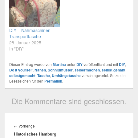
DIY – Nähmaschinen-
Transporttasche
28. Januar 2025
In "DIY"
Dieser Eintrag wurde von
Martina
unter
DIY
veröffentlicht und mit
DIY
,
Do it yourself
,
Nähen
,
Schnittmuster
,
selbermachen
,
selbst genäht
,
selbstgemacht
,
Tasche
,
Umhängetasche
verschlagwortet. Setze ein
Lesezeichen für den
Permalink
.
Die Kommentare sind geschlossen.
Beitragsnavigation
←
Vorherige
Vorheriger
Historisches Hamburg
Beitrag: