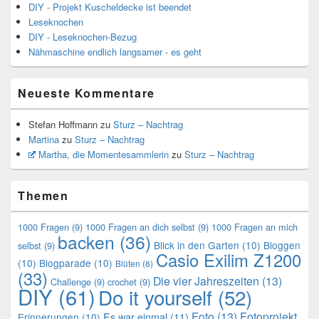
DIY - Projekt Kuscheldecke ist beendet
Leseknochen
DIY - Leseknochen-Bezug
Nähmaschine endlich langsamer - es geht
Neueste Kommentare
Stefan Hoffmann
zu
Sturz – Nachtrag
Martina
zu
Sturz – Nachtrag
Martha, die Momentesammlerin
zu
Sturz – Nachtrag
Themen
1000 Fragen
(9)
1000 Fragen an dich selbst
(9)
1000 Fragen an mich
backen
(36)
Blick in den Garten
(10)
Bloggen
selbst
(9)
Casio Exilim Z1200
(10)
Blogparade
(10)
Blüten
(8)
(33)
Die vier Jahreszeiten
(13)
Challenge
(9)
crochet
(9)
DIY
(61)
Do it yourself
(52)
Foto
(13)
Fotoprojekt
Es war einmal
(11)
Erinnerungen
(10)