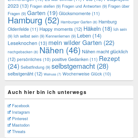
2023
(13)
Fragen stellen
(9)
Fragen und Antworten
(9)
Fragen über
Garten
(19)
Glücksmomente
(11)
Fragen
(9)
Hamburg
(52)
Hamburg
Hamburger Garten
(8)
Häkeln
(18)
Oldenfelde
(11)
Happy moments
(12)
Ich sein
Leben
(14)
(9)
Ich selbst sein
(9)
Kennenlernen
(9)
mein wilder Garten
(22)
Leseknochen
(13)
Nähen
(46)
Nähen macht glücklich
nachgebacken
(8)
Rezept
(12)
positive Gedanken
(11)
persönliches
(10)
selbstgemacht
(28)
(24)
Selbstfindung
(9)
selbstgenäht
(12)
Wochenweise Glück
(10)
Walnuss
(7)
Auch hier bin ich unterwegs
Facebook
Instagram
Pinterest
Mastodon
Threats