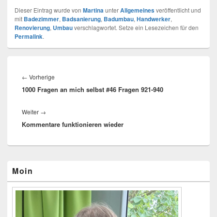
Dieser Eintrag wurde von
Martina
unter
Allgemeines
veröffentlicht und
mit
Badezimmer
,
Badsanierung
,
Badumbau
,
Handwerker
,
Renovierung
,
Umbau
verschlagwortet. Setze ein Lesezeichen für den
Permalink
.
Beitragsnavigation
←
Vorherige
Vorheriger
1000 Fragen an mich selbst #46 Fragen 921-940
Beitrag:
Weiter
→
Nächster
Kommentare funktionieren wieder
Beitrag:
Primärer
Moin
Seitenleisten-
Widgetbereich