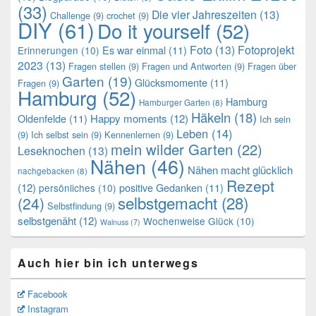
(33)
Die vier Jahreszeiten
(13)
Challenge
(9)
crochet
(9)
DIY
(61)
Do it yourself
(52)
Foto
(13)
Fotoprojekt
Es war einmal
(11)
Erinnerungen
(10)
2023
(13)
Fragen stellen
(9)
Fragen und Antworten
(9)
Fragen über
Garten
(19)
Glücksmomente
(11)
Fragen
(9)
Hamburg
(52)
Hamburg
Hamburger Garten
(8)
Häkeln
(18)
Oldenfelde
(11)
Happy moments
(12)
Ich sein
Leben
(14)
(9)
Ich selbst sein
(9)
Kennenlernen
(9)
mein wilder Garten
(22)
Leseknochen
(13)
Nähen
(46)
Nähen macht glücklich
nachgebacken
(8)
Rezept
(12)
positive Gedanken
(11)
persönliches
(10)
selbstgemacht
(28)
(24)
Selbstfindung
(9)
selbstgenäht
(12)
Wochenweise Glück
(10)
Walnuss
(7)
Auch hier bin ich unterwegs
Facebook
Instagram