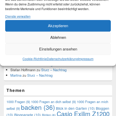
Top-Beiträge und Top-Seiten
Wenn du deine Zustimmung nicht erteilst oder zurückziehst, können
bestimmte Merkmale und Funktionen beeinträchtigt werden.
Leseknochen-Banderole 2023
Dienste verwalten
DIY - Projekt Kuscheldecke ist beendet
Akzeptieren
Leseknochen
DIY - Leseknochen-Bezug
Ablehnen
Nähmaschine endlich langsamer - es geht
Einstellungen ansehen
Neueste Kommentare
Cookie-Richtlinie
Datenschutzerklärung
Impressum
Martina
zu
Sturz – Nachtrag
Stefan Hoffmann
zu
Sturz – Nachtrag
Martina
zu
Sturz – Nachtrag
Themen
1000 Fragen
(9)
1000 Fragen an dich selbst
(9)
1000 Fragen an mich
backen
(36)
Blick in den Garten
(10)
Bloggen
selbst
(9)
Casio Exilim Z1200
(10)
Blogparade
(10)
Blüten
(8)