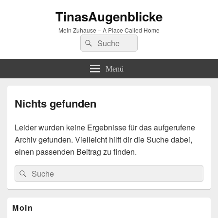
TinasAugenblicke
Mein Zuhause – A Place Called Home
Suchen
Suchen
nach:
Menü
Nichts gefunden
Leider wurden keine Ergebnisse für das aufgerufene
Archiv gefunden. Vielleicht hilft dir die Suche dabei,
einen passenden Beitrag zu finden.
Suchen
Suchen
nach:
Primärer
Moin
Seitenleisten-