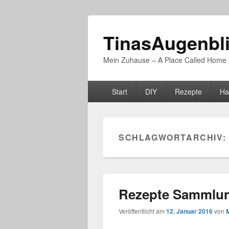
TinasAugenbl
Mein Zuhause – A Place Called Home
Primäres
Start
DIY
Rezepte
Ha
Menü
SCHLAGWORTARCHIV:
Rezepte Sammlu
Veröffentlicht am
12. Januar 2016
von