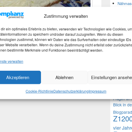
Nähmasc
Zustimmung verwalten
Neues
dir ein optimales Erlebnis zu bieten, verwenden wir Technologien wie Cookies, u
ehme: 8 Eier trennen Eiweiß mit einer
äteinformationen zu speichern und/oder darauf zuzugreifen. Wenn du diesen
Martina
hnologien zustimmst, können wir Daten wie das Surfverhalten oder eindeutige IDs
und zur Seite stellen 8 Eigelb 250 g Butter
Marth
ser Website verarbeiten. Wenn du deine Zustimmung nicht erteilst oder zurückziehs
ker 1 EL Vanillezucker zu einer hellen
Nachtra
nen bestimmte Merkmale und Funktionen beeinträchtigt werden.
uark
Käsekuchen ohne Boden
weiterlesen
→
Martina
nste verwalten
ortet mit
backen
,
Käsekuchen
,
Käsekuchen ohne
Akzeptieren
Ablehnen
Einstellungen anseh
Theme
1000 Frag
Cookie-Richtlinie
Datenschutzerklärung
Impressum
Fragen an 
Blick in d
Blogpara
Z120
vier Jah