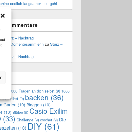
hine endlich langsamer - es geht
te Kommentare
m
zu
Sturz – Nachtrag
 auf
a, die Momentesammlerin
zu
Sturz –
t,
g
zu
Sturz – Nachtrag
en
n
en
(9)
1000 Fragen an dich selbst
(9)
1000
backen
(36)
mich selbst
(9)
en Garten
(10)
Bloggen
(10)
Casio Exilim
de
(10)
Blüten
(8)
0
(33)
Die
Challenge
(9)
crochet
(9)
DIY
(61)
reszeiten
(13)