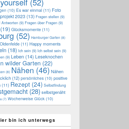
 yourself
(52)
Foto
Es war einmal
(11)
ngen
(10)
projekt 2023
(13)
Fragen stellen
(9)
 Antworten
(9)
Fragen über Fragen
(9)
(19)
Glücksmomente
(11)
urg
(52)
Hamburger Garten
(8)
Oldenfelde
(11)
Happy moments
eln
(18)
Ich sein
(9)
Ich selbst sein
(9)
Leben
(14)
Leseknochen
nen
(9)
n wilder Garten
(22)
Nähen
(46)
Nähen
ken
(8)
cklich
(12)
positive
persönliches
(10)
Rezept
(24)
n
(11)
Selbstfindung
stgemacht
(28)
selbstgenäht
Wochenweise Glück
(10)
ss
(7)
ier bin ich unterwegs