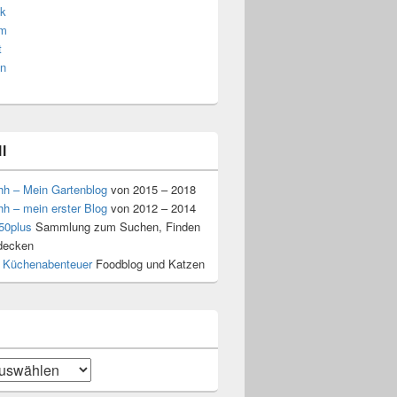
k
am
t
n
l
hh – Mein Gartenblog
von 2015 – 2018
hh – mein erster Blog
von 2012 – 2014
50plus
Sammlung zum Suchen, Finden
decken
 Küchenabenteuer
Foodblog und Katzen