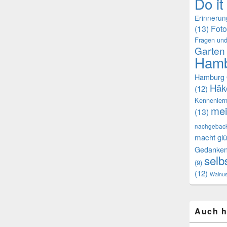
Do it
Erinneru
(13)
Foto
Fragen und
Garten
Hamb
Hamburg 
Häk
(12)
Kennenler
mei
(13)
nachgebac
macht glü
Gedanke
selb
(9)
(12)
Walnu
Auch h