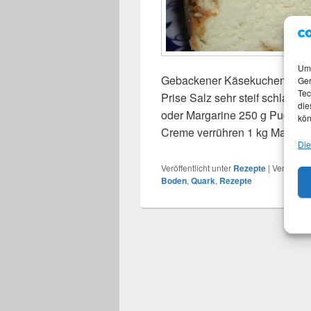
Um 
Gebackener Käsekuchen. Man n
Ger
Tec
Prise Salz sehr steif schlagen 
die
oder Margarine 250 g Puderzuc
kön
Creme verrühren 1 kg Magerq
Die
Veröffentlicht unter
Rezepte
|
Verschlagw
Boden
,
Quark
,
Rezepte