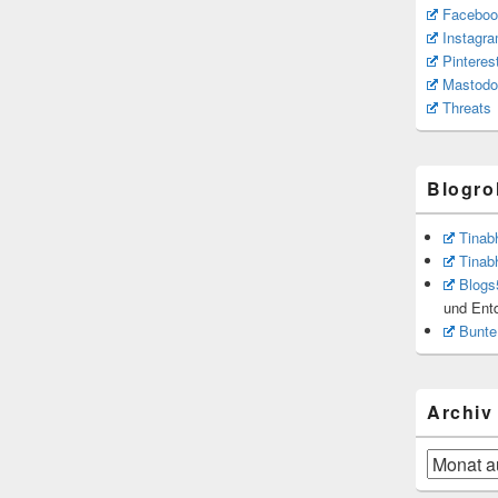
Faceboo
Instagr
Pinteres
Mastodo
Threats
Blogrol
Tinab
Tinab
Blogs
und Ent
Bunte
Archiv
Archiv