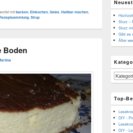
Neuest
ortet mit
backen
,
Einkochen
,
Gelee
,
Haltbar machen
,
Hochzei
Rezeptsammlung
,
Sirup
Sturz – 
Sturz mi
Gibt es
Älter we
e Boden
Martina
Katego
Kategorien
Top-Be
Lesekno
DIY - Pr
Lesekno
DIY - L