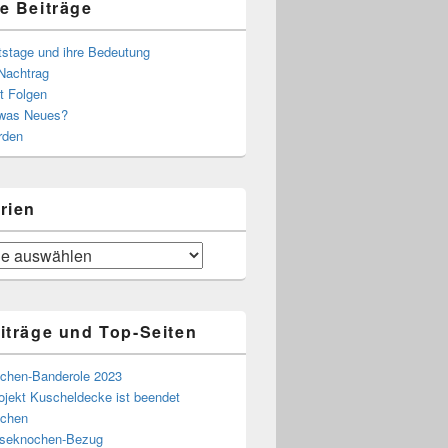
e Beiträge
tstage und ihre Bedeutung
Nachtrag
t Folgen
 was Neues?
rden
rien
iträge und Top-Seiten
chen-Banderole 2023
ojekt Kuscheldecke ist beendet
chen
eseknochen-Bezug