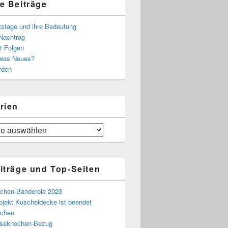
e Beiträge
tstage und ihre Bedeutung
Nachtrag
t Folgen
 was Neues?
rden
rien
iträge und Top-Seiten
chen-Banderole 2023
ojekt Kuscheldecke ist beendet
chen
eseknochen-Bezug