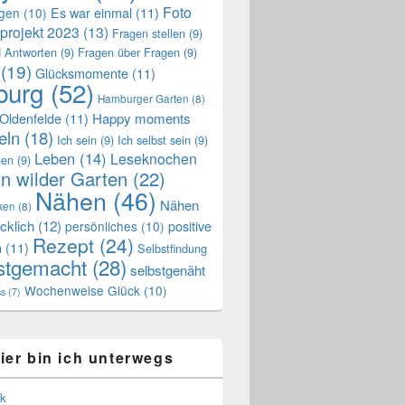
Foto
Es war einmal
(11)
ngen
(10)
projekt 2023
(13)
Fragen stellen
(9)
 Antworten
(9)
Fragen über Fragen
(9)
(19)
Glücksmomente
(11)
urg
(52)
Hamburger Garten
(8)
Oldenfelde
(11)
Happy moments
eln
(18)
Ich sein
(9)
Ich selbst sein
(9)
Leben
(14)
Leseknochen
nen
(9)
n wilder Garten
(22)
Nähen
(46)
Nähen
ken
(8)
cklich
(12)
positive
persönliches
(10)
Rezept
(24)
n
(11)
Selbstfindung
stgemacht
(28)
selbstgenäht
Wochenweise Glück
(10)
ss
(7)
ier bin ich unterwegs
k