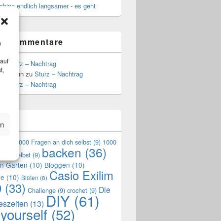
hine endlich langsamer - es geht
te Kommentare
m
 auf
zu
Sturz – Nachtrag
t,
Hoffmann
zu
Sturz – Nachtrag
zu
Sturz – Nachtrag
n
en
en
(9)
1000 Fragen an dich selbst
(9)
1000
backen
(36)
mich selbst
(9)
en Garten
(10)
Bloggen
(10)
Casio Exilim
de
(10)
Blüten
(8)
0
(33)
Die
Challenge
(9)
crochet
(9)
DIY
(61)
reszeiten
(13)
 yourself
(52)