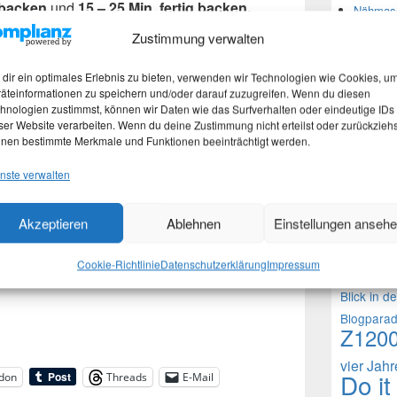
rbacken
und
15 – 25 Min. fertig backen.
Nähmasc
Zustimmung verwalten
Neues
dir ein optimales Erlebnis zu bieten, verwenden wir Technologien wie Cookies, u
äteinformationen zu speichern und/oder darauf zuzugreifen. Wenn du diesen
hnologien zustimmst, können wir Daten wie das Surfverhalten oder eindeutige IDs
Martina
ser Website verarbeiten. Wenn du deine Zustimmung nicht erteilst oder zurückziehs
Stefan 
nen bestimmte Merkmale und Funktionen beeinträchtigt werden.
Martina
nste verwalten
Theme
Akzeptieren
Ablehnen
Einstellungen anseh
1000 Frag
Cookie-Richtlinie
Datenschutzerklärung
Impressum
Fragen an 
Blick in d
Blogpara
Z120
vier Jah
Do it
don
Threads
E-Mail