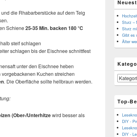
Neuest
n und die Rhabarberstücke auf dem Teig
Hochzei
ken.
Sturz – 
ren Schiene
25-35 Min. backen 180 °C
Sturz mi
Gibt es
Älter we
halb steif schlagen
ter schlagen bis der Eischnee schnittfest
Katego
nensaft unter den Eischnee heben
n vorgebackenen Kuchen streichen
Kategorien
en
. Die Oberfläche sollte hellbraun werden.
tung:
Top-Be
izen (Ober-/Unterhitze
wird besser als
Lesekno
DIY - Pr
Lesekno
DIY - L