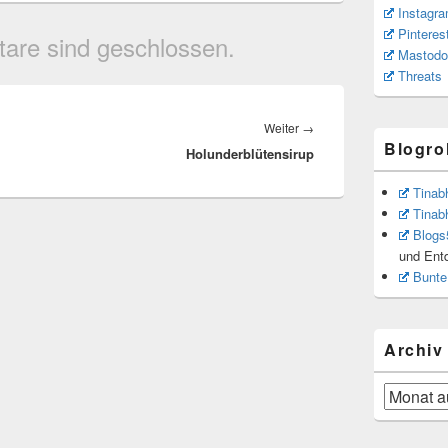
Instagr
Pinteres
are sind geschlossen.
Mastodo
Threats
Weiter
→
Nächster
Blogrol
Holunderblütensirup
Beitrag:
Tinab
Tinab
Blogs
und Ent
Bunte
Archiv
Archiv