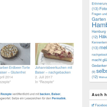
Erinneru
(13)
Foto
Fragen und
Garten
Hamb
Hamburg 
Häk
(12)
Kennenler
mei
(13)
nachgebac
macht glü
Gedanke
arber-Erdbeer-Torte
Johannisbeerkuchen mit
selb
(9)
aiser – Glutenfrei
Baiser – nachgebacken
(12)
pril 2014
2. Juli 2017
Walnu
ezepte"
In "Rezepte"
Auch h
r
Rezepte
veröffentlicht und mit
backen
,
Baiser
,
gwortet. Setze ein Lesezeichen für den
Permalink
.
Faceboo