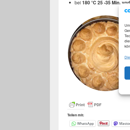
bei
180 °C 25 -35 Min. vo
Um 
Ger
Tec
die
kön
Die
Teilen mit:
WhatsApp
Masto