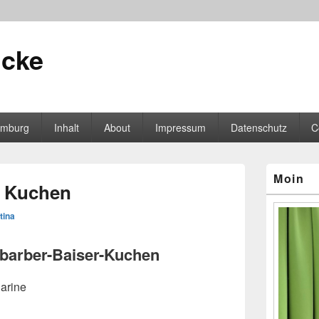
icke
mburg
Inhalt
About
Impressum
Datenschutz
C
Primärer
Moin
Seitenleisten
r Kuchen
Widgetberei
tina
abarber-Baiser-Kuchen
garine