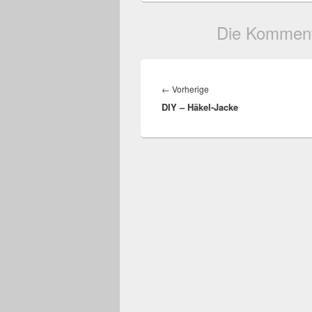
Die Komment
Beitragsnavigation
←
Vorherige
Vorheriger
DIY – Häkel-Jacke
Beitrag: