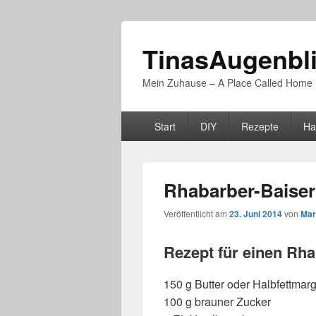
TinasAugenbl
Mein Zuhause – A Place Called Home
Primäres
Start
DIY
Rezepte
Ha
Menü
Rhabarber-Baise
Veröffentlicht am
23. Juni 2014
von
Mar
Rezept für einen Rh
150 g Butter oder Halbfettmar
100 g brauner Zucker