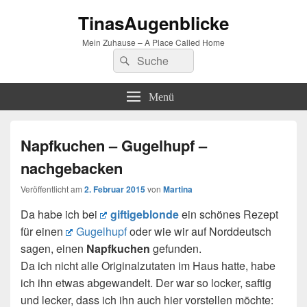
TinasAugenblicke
Mein Zuhause – A Place Called Home
Suchen
Suchen
nach:
Menü
Napfkuchen – Gugelhupf –
nachgebacken
Veröffentlicht am
2. Februar 2015
von
Martina
Da habe ich bei
giftigeblonde
ein schönes Rezept
für einen
Gugelhupf
oder wie wir auf Norddeutsch
sagen, einen
Napfkuchen
gefunden.
Da ich nicht alle Originalzutaten im Haus hatte, habe
ich ihn etwas abgewandelt. Der war so locker, saftig
und lecker, dass ich ihn auch hier vorstellen möchte: