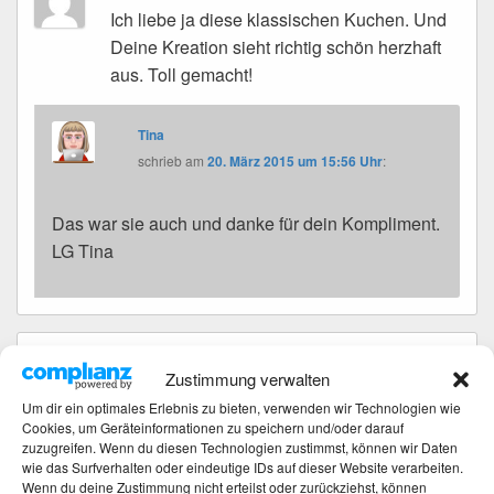
Ich liebe ja diese klassischen Kuchen. Und
Deine Kreation sieht richtig schön herzhaft
aus. Toll gemacht!
Tina
schrieb
am
20. März 2015 um 15:56 Uhr
:
Das war sie auch und danke für dein Kompliment.
LG Tina
nixe
schrieb
am
2. Februar 2015 um 21:51 Uhr
:
Zustimmung verwalten
Mit den Walnüssen….toll, ich habs auch bei
Um dir ein optimales Erlebnis zu bieten, verwenden wir Technologien wie
Sina gelesen. Schön das Resultat, liebe
Cookies, um Geräteinformationen zu speichern und/oder darauf
Tina, reich ma einen Teller rum ;.)
zuzugreifen. Wenn du diesen Technologien zustimmst, können wir Daten
wie das Surfverhalten oder eindeutige IDs auf dieser Website verarbeiten.
Liebe Grüße
Wenn du deine Zustimmung nicht erteilst oder zurückziehst, können