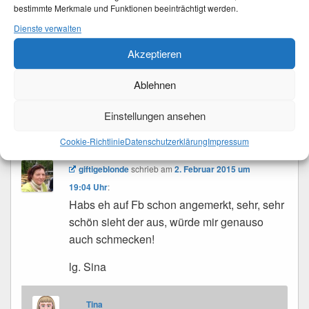
von Isolde
bestimmte Merkmale und Funktionen beeinträchtigt werden.
Dienste verwalten
Tina
Akzeptieren
schrieb
am
2. Februar 2015 um 22:45 Uhr
:
Ablehnen
Ist schon alle 🙁 tut mir leid
Einstellungen ansehen
Cookie-Richtlinie
Datenschutzerklärung
Impressum
giftigeblonde
schrieb
am
2. Februar 2015 um
19:04 Uhr
:
Habs eh auf Fb schon angemerkt, sehr, sehr
schön sieht der aus, würde mir genauso
auch schmecken!
lg. Sina
Tina