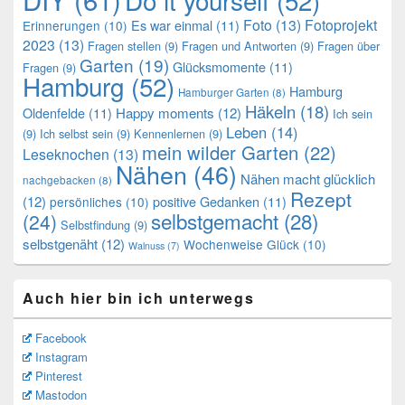
Foto
(13)
Fotoprojekt
Es war einmal
(11)
Erinnerungen
(10)
2023
(13)
Fragen stellen
(9)
Fragen und Antworten
(9)
Fragen über
Garten
(19)
Glücksmomente
(11)
Fragen
(9)
Hamburg
(52)
Hamburg
Hamburger Garten
(8)
Häkeln
(18)
Oldenfelde
(11)
Happy moments
(12)
Ich sein
Leben
(14)
(9)
Ich selbst sein
(9)
Kennenlernen
(9)
mein wilder Garten
(22)
Leseknochen
(13)
Nähen
(46)
Nähen macht glücklich
nachgebacken
(8)
Rezept
(12)
positive Gedanken
(11)
persönliches
(10)
selbstgemacht
(28)
(24)
Selbstfindung
(9)
selbstgenäht
(12)
Wochenweise Glück
(10)
Walnuss
(7)
Auch hier bin ich unterwegs
Facebook
Instagram
Pinterest
Mastodon