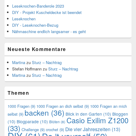
Leseknochen-Banderole 2023
DIY - Projekt Kuscheldecke ist beendet
Leseknochen
DIY - Leseknochen-Bezug
Nähmaschine endlich langsamer - es geht
Neueste Kommentare
Martina
zu
Sturz – Nachtrag
Stefan Hoffmann
zu
Sturz – Nachtrag
Martina
zu
Sturz – Nachtrag
Themen
1000 Fragen
(9)
1000 Fragen an dich selbst
(9)
1000 Fragen an mich
backen
(36)
Blick in den Garten
(10)
Bloggen
selbst
(9)
Casio Exilim Z1200
(10)
Blogparade
(10)
Blüten
(8)
(33)
Die vier Jahreszeiten
(13)
Challenge
(9)
crochet
(9)
DIY
(61)
Do it yourself
(52)