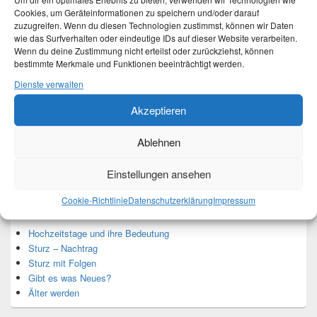
Um dir ein optimales Erlebnis zu bieten, verwenden wir Technologien wie
Cookies, um Geräteinformationen zu speichern und/oder darauf
zuzugreifen. Wenn du diesen Technologien zustimmst, können wir Daten
wie das Surfverhalten oder eindeutige IDs auf dieser Website verarbeiten.
Wenn du deine Zustimmung nicht erteilst oder zurückziehst, können
Ich bin Martina und Autorin dieses Blogs.
bestimmte Merkmale und Funktionen beeinträchtigt werden.
Mehr Infos unter About me.
Dienste verwalten
Akzeptieren
Translate:
Ablehnen
Einstellungen ansehen
Neueste Beiträge
Cookie-Richtlinie
Datenschutzerklärung
Impressum
Hochzeitstage und ihre Bedeutung
Sturz – Nachtrag
Sturz mit Folgen
Gibt es was Neues?
Älter werden