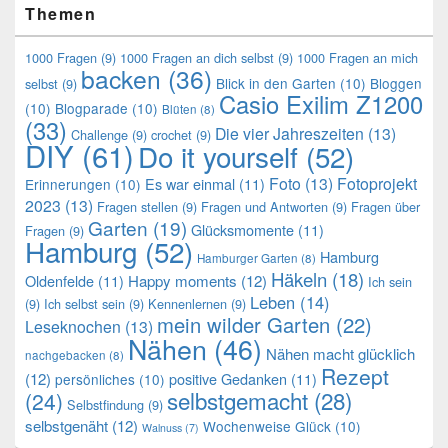
Themen
1000 Fragen
(9)
1000 Fragen an dich selbst
(9)
1000 Fragen an mich
backen
(36)
Blick in den Garten
(10)
Bloggen
selbst
(9)
Casio Exilim Z1200
(10)
Blogparade
(10)
Blüten
(8)
(33)
Die vier Jahreszeiten
(13)
Challenge
(9)
crochet
(9)
DIY
(61)
Do it yourself
(52)
Foto
(13)
Fotoprojekt
Es war einmal
(11)
Erinnerungen
(10)
2023
(13)
Fragen stellen
(9)
Fragen und Antworten
(9)
Fragen über
Garten
(19)
Glücksmomente
(11)
Fragen
(9)
Hamburg
(52)
Hamburg
Hamburger Garten
(8)
Häkeln
(18)
Oldenfelde
(11)
Happy moments
(12)
Ich sein
Leben
(14)
(9)
Ich selbst sein
(9)
Kennenlernen
(9)
mein wilder Garten
(22)
Leseknochen
(13)
Nähen
(46)
Nähen macht glücklich
nachgebacken
(8)
Rezept
(12)
positive Gedanken
(11)
persönliches
(10)
selbstgemacht
(28)
(24)
Selbstfindung
(9)
selbstgenäht
(12)
Wochenweise Glück
(10)
Walnuss
(7)